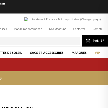
8 😎
Livraison à France - Métropolitaine
(
Changer
pays
)
alisés
État de ma commande
Nos Magasins
Contactez
Compte
PANIER
TES DE SOLEIL
SACS ET ACCESSOIRES
MARQUES
VIP