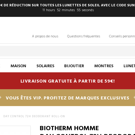
8€ DE RÉDUCTION SUR TOUTES LES LUNETTES DE SOLEIL AVEC LE CODE SUN
11
hours
52
minutes
54
seconds
A propos de nous
Questions fréquentes
Conseils personn
X
MAISON
SOLAIRES
BIJOUTIER
MONTRES
LUNET
LIVRAISON GRATUITE À PARTIR DE 59€!
VOUS ÊTES VIP. PROFITEZ DE MARQUES EXCLUSIVES
>
DAY CONTROL 72H DEODORANT ROLL-ON
BIOTHERM HOMME