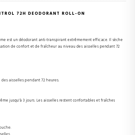
NTROL 72H DEODORANT ROLL-ON
e est un déodorant anti-transpirant extrêmement efficace. Il sèche
tion de confort et de fraîcheur au niveau des aisselles pendant 72
 des aisselles pendant 72 heures.
ême jusqu'à 3 jours. Les aisselles restent confortables et fraîches
douche.
selles.