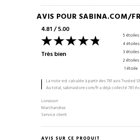
AVIS POUR SABINA.COM/F
4.81
/
5.00
5 étoiles
4 étoiles
3 étoiles
Très bien
2 étoiles
1 étoile
La note est calculée à partir des 781 avis Trusted 
Au total, sabinastore.com/fr a déjà collecté 781 év
Livraison
Marchandise
Service client
AVIS SUR CE PRODUIT