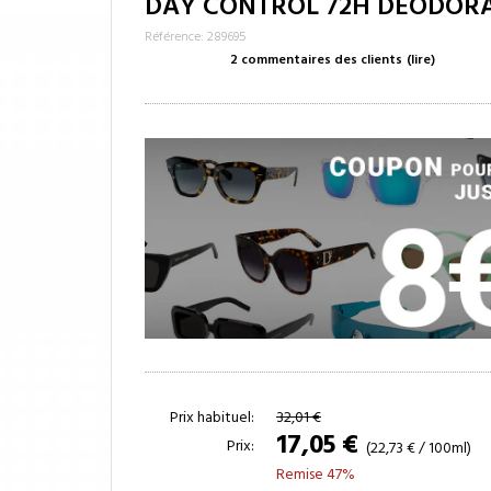
DAY CONTROL 72H DEODOR
Référence: 289695
2 commentaires des clients
(lire)
Prix habituel:
32,01 €
17,05 €
Prix:
(22,73 € / 100ml)
Remise 47%