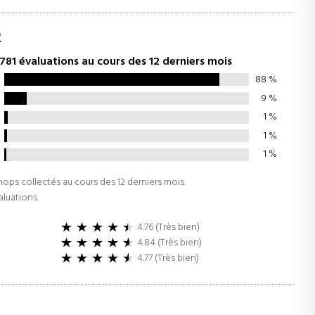
R
781 évaluations au cours des 12 derniers mois
88
%
9
%
1
%
1
%
1
%
Shops collectés au cours des 12 derniers mois.
aluations.
4.76 (Très bien)
4.84 (Très bien)
4.77 (Très bien)