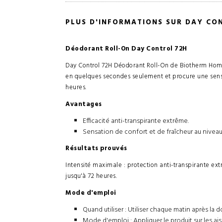
PLUS D'INFORMATIONS SUR DAY CO
Déodorant Roll-On Day Control 72H
Day Control 72H Déodorant Roll-On de Biotherm Homm
en quelques secondes seulement et procure une sensa
heures.
Avantages
Efficacité anti-transpirante extrême.
Sensation de confort et de fraîcheur au niveau
Résultats prouvés
Intensité maximale : protection anti-transpirante extr
jusqu'à 72 heures.
Mode d'emploi
Quand utiliser : Utiliser chaque matin après la 
Mode d'emploi : Appliquer le produit sur les ais