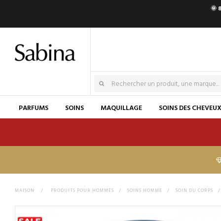
🌞 
PARFUMS
SOINS
MAQUILLAGE
SOINS DES CHEVEU
MAISON
>
PRODUITS POUR HOMMES
>
SOINS HOMME
>
SOIN DU CORPS