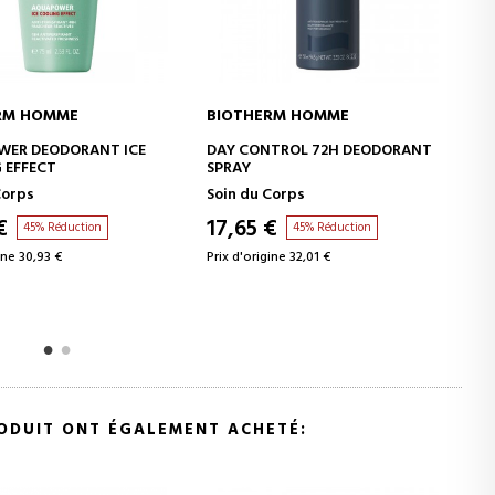
ME
BIOTHERM HOMME
BIOTHER
AU PANIER
AJOUTER AU PANIER
AJ
DORANT ICE
DAY CONTROL 72H DEODORANT
DAY CONT
SPRAY
NATURAL
Soin du Corps
Soin du C
17,65 €
17,65 €
duction
45% Réduction
€
Prix d'origine 32,01 €
Prix d'origi
RODUIT ONT ÉGALEMENT ACHETÉ: