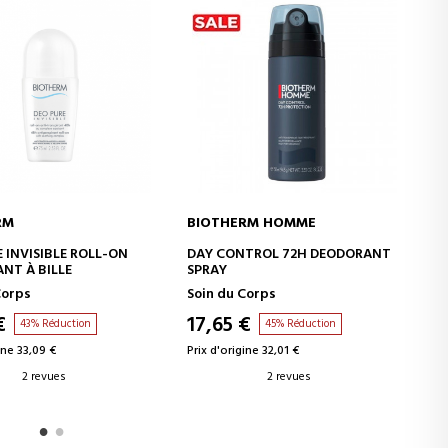
RM
BIOTHERM HOMME
B
JOUTER AU PANIER
AJOUTER AU PANIER
 INVISIBLE ROLL-ON
DAY CONTROL 72H DEODORANT
A
T À BILLE
SPRAY
orps
Soin du Corps
So
€
17,65 €
1
43% Réduction
45% Réduction
ne 33,09 €
Prix d'origine 32,01 €
Pr
2 revues
2 revues