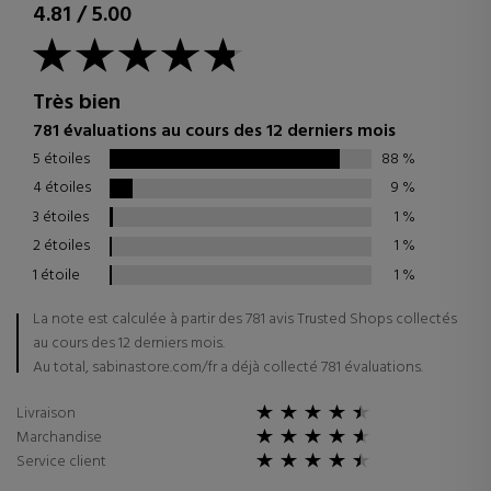
4.81
/
5.00
Très bien
781 évaluations au cours des 12 derniers mois
5 étoiles
88
%
4 étoiles
9
%
3 étoiles
1
%
2 étoiles
1
%
1 étoile
1
%
La note est calculée à partir des 781 avis Trusted Shops collectés
au cours des 12 derniers mois.
Au total, sabinastore.com/fr a déjà collecté 781 évaluations.
Livraison
Marchandise
Service client