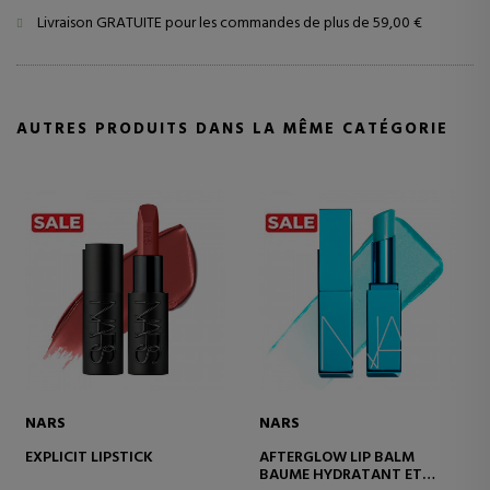
Livraison GRATUITE pour les commandes de plus de 59,00 €
AUTRES PRODUITS DANS LA MÊME CATÉGORIE
NARS
NARS
IPSTICK
AFTERGLOW LIP BALM
AFTERGLOW L
BAUME HYDRATANT ET
BAUME À LÈVR