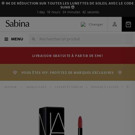
🌞 8€ DE RÉDUCTION SUR TOUTES LES LUNETTES DE SOLEIL AVEC LE CODE
SUN8 😎
1
day
18
hours
34
minutes
41
seconds
Changer
MENU
LIVRAISON GRATUITE À PARTIR DE 59€!
VOUS ÊTES VIP. PROFITEZ DE MARQUES EXCLUSIVES
MAISON
>
MAQUILLAGE
>
LÈVRES ET ONGLES
>
ROUGES À LÈVRES
>
POWERMATTE LIP PIGMENT