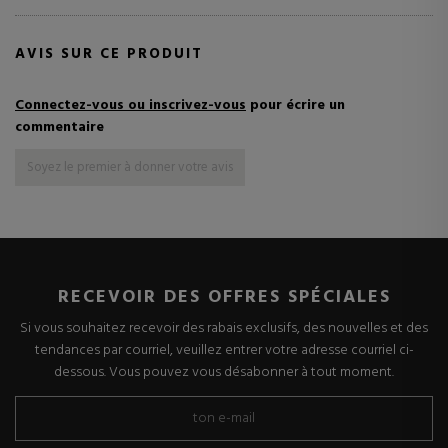
AVIS SUR CE PRODUIT
Connectez-vous ou inscrivez-vous
pour écrire un
commentaire
Soyez le premier à donner votre avis
RECEVOIR DES OFFRES SPÉCIALES
Si vous souhaitez recevoir des rabais exclusifs, des nouvelles et des
tendances par courriel, veuillez entrer votre adresse courriel ci-
dessous. Vous pouvez vous désabonner à tout moment.