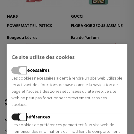
NARS
GUCCI
POWERMATTE LIPSTICK
FLORA GORGEOUS JASMINE
Rouges à Lèvres
Eau de Parfum
32,33 €
46,51 €
14% Réduction
49% Réduction
Prix d'origine 37,42 €
Ce site utilise des cookies
1 revues
1 revues
Nécessaires
Les cookies nécessaires aident à rendre un site web utilisable
en activant des fonctions de base comme la navigation de
page et l'accès à des zones sécurisées du site web. Le site
web ne peut pas fonctionner correctement sans ces
PLUS D'INFORMATIONS SUR POWERMATTE LIP
cookies.
PIGMENT
Préférences
Pigment à lèvres Powermatte
Les cookies de préférences permettent à un site web de
NARS Powermatte Lip Pigment est un pigment fluide pour les lèvres
mémoriser des informations qui modifient le comportement