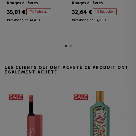
BRILLANT
èvres
Rouges à Lèvres
Rouges à Lèvr
32,64 €
27,00 €
14% Réduction
4% Réduction
18%
e 41,45 €
Prix d'origine 34,00 €
Prix d'origine 33,
LES CLIENTS QUI ONT ACHETÉ CE PRODUIT ONT
ÉGALEMENT ACHETÉ: