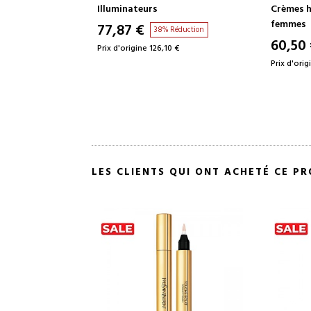
PROTECTEUR AVEC MAQUILLAGE
Crèmes hydratantes pour
Illumina
femmes
77,87
Réduction
60,50 €
38% Réduction
0 €
Prix d'orig
Prix d'origine 97,98 €
LES CLIENTS QUI ONT ACHETÉ CE P