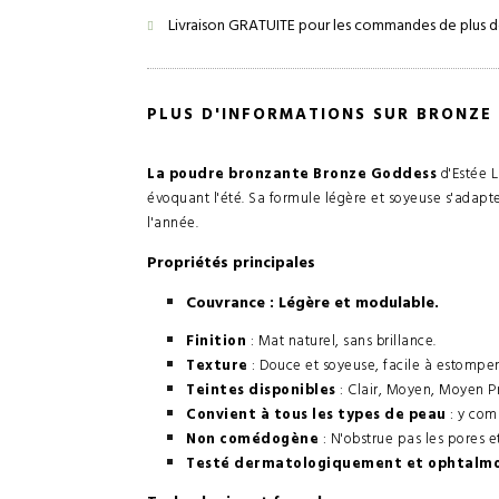
Livraison GRATUITE pour les commandes de plus d
PLUS D'INFORMATIONS SUR BRONZ
La poudre bronzante Bronze Goddess
d'Estée L
évoquant l'été. Sa formule légère et soyeuse s'adapte
l'année.
Propriétés principales
Couvrance
: Légère et modulable.
Finition
: Mat naturel, sans brillance.
Texture
: Douce et soyeuse, facile à estomper
Teintes disponibles
: Clair, Moyen, Moyen P
Convient à tous les types de peau
: y comp
Non comédogène
: N'obstrue pas les pores 
Testé dermatologiquement et ophtalm