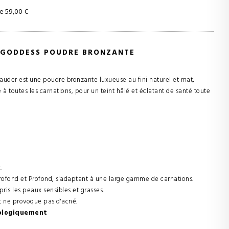
e 59,00 €
E GODDESS POUDRE BRONZANTE
auder est une poudre bronzante luxueuse au fini naturel et mat,
 à toutes les carnations, pour un teint hâlé et éclatant de santé toute
.
rofond et Profond, s'adaptant à une large gamme de carnations.
ris les peaux sensibles et grasses.
et ne provoque pas d'acné.
ologiquement