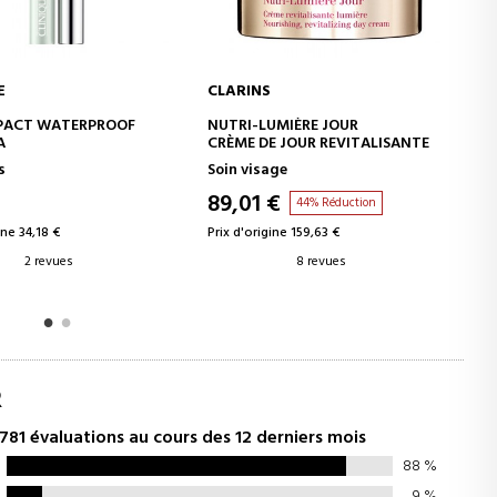
NATURA BISSÉ
JOUTER AU PANIER
AJOUTER AU PANIER
UMIÈRE JOUR
ESSENTIAL SHOCK INTENSE LIP &
E JOUR REVITALISANTE
EYE CREAM SPF15
age
Soin yeux
€
39,60 €
44% Réduction
20% Réduction
ine 159,63 €
Prix d'origine 49,50 €
8 revues
9 revues
R
781 évaluations au cours des 12 derniers mois
88
%
9
%