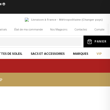
8 😎
Livraison à France - Métropolitaine
(
Changer
pays
)
alisés
État de ma commande
Nos Magasins
Contactez
Compte
PANIER
TES DE SOLEIL
SACS ET ACCESSOIRES
MARQUES
VIP