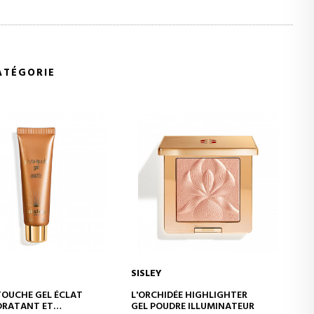
ATÉGORIE
YVES SAINT LAURENT
JOUTER AU PANIER
AJOUTER AU PANIER
DÉE HIGHLIGHTER
LOVENUDE LIP BLUSHER
DRE ILLUMINATEUR
BAUME FLOUTANT EFFET