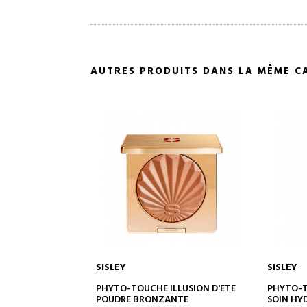
AUTRES PRODUITS DANS LA MÊME C
SISLEY
SISLEY
 AU PANIER
AJOUTER AU PANIER
A
ILLUSION D'ETE
PHYTO-TOUCHE GEL ÉCLAT
L'ORCHI
ANTE
SOIN HYDRATANT ET
GEL POU