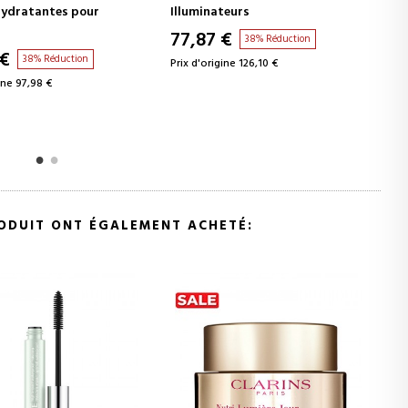
SECONDE PEAU
teurs
Rouges à Lèvres
 €
31,38 €
38% Réduction
36% Réduction
ine 126,10 €
Prix d'origine 48,78 €
RODUIT ONT ÉGALEMENT ACHETÉ: