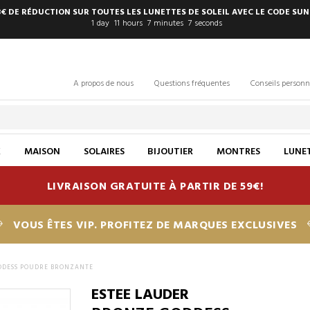
8€ DE RÉDUCTION SUR TOUTES LES LUNETTES DE SOLEIL AVEC LE CODE SUN
1
day
11
hours
7
minutes
6
seconds
A propos de nous
Questions fréquentes
Conseils personn
X
MAISON
SOLAIRES
BIJOUTIER
MONTRES
LUNET
LIVRAISON GRATUITE À PARTIR DE 59€!
VOUS ÊTES VIP. PROFITEZ DE MARQUES EXCLUSIVES
DDESS POUDRE BRONZANTE
ESTEE LAUDER