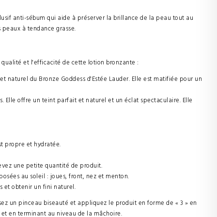
if anti-sébum qui aide à préserver la brillance de la peau tout au
es peaux à tendance grasse.
qualité et l'efficacité de cette lotion bronzante :
fet naturel du Bronze Goddess d'Estée Lauder. Elle est matifiée pour un
lle offre un teint parfait et naturel et un éclat spectaculaire. Elle
.
t propre et hydratée.
levez une petite quantité de produit.
osées au soleil : joues, front, nez et menton.
 et obtenir un fini naturel.
lisez un pinceau biseauté et appliquez le produit en forme de « 3 » en
 et en terminant au niveau de la mâchoire.