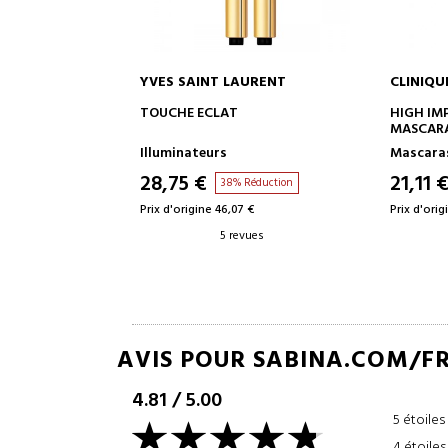
AURENT
CLINIQUE
CLARINS
 AU PANIER
AJOUTER AU PANIER
A
HIGH IMPACT WATERPROOF
NUTRI-L
MASCARA
CRÈME D
Mascaras
Soin vis
21,11 €
89,01 
 Réduction
7 €
Prix d'origine 34,18 €
Prix d'orig
evues
2 revues
AVIS POUR SABINA.COM/F
4.81
/
5.00
5 étoiles
4 étoiles