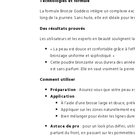
Technologies et formule
La formule Bronze Goddess intègre un complexe exclus
long de la journée. Sans huile, elle est idéale pour l
Des résultats prouvés
Les utilisateurs et les experts en beauté soulignent la 
« La peau est douce et confortable grâce à l'ef
bronzage uniforme et sophistiqué. »
Cette poudre bronzante vous durera des années. E
est sans parfum. Elle en vaut vraiment la peine
Comment utiliser
Préparation
: Assurez-vous que votre peau es
Application
:
À l’aide d’une brosse large et douce, pré
Appliquer sur les zones naturellement exp
Bien mélanger pour éviter les lignes dures
Astuce de pro
: pour un look plus défini, uti
partant du front, en passant sur les pommettes