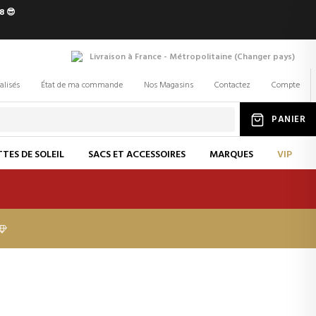
8 😎
Livraison à France - Métropolitaine
(
Changer
pays
)
alisés
État de ma commande
Nos Magasins
Contactez
Compte
PANIER
TES DE SOLEIL
SACS ET ACCESSOIRES
MARQUES
VIP