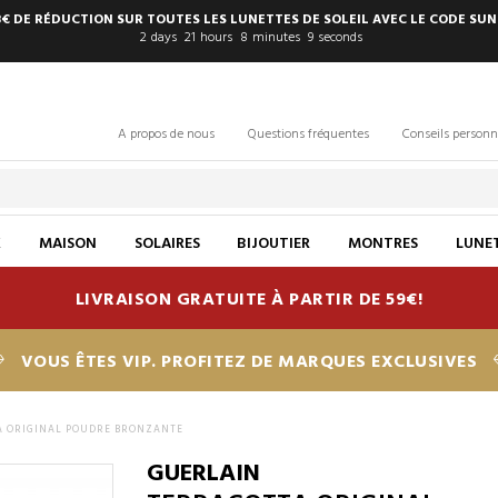
8€ DE RÉDUCTION SUR TOUTES LES LUNETTES DE SOLEIL AVEC LE CODE SUN
2
days
21
hours
8
minutes
8
seconds
A propos de nous
Questions fréquentes
Conseils personn
X
MAISON
SOLAIRES
BIJOUTIER
MONTRES
LUNET
LIVRAISON GRATUITE À PARTIR DE 59€!
VOUS ÊTES VIP. PROFITEZ DE MARQUES EXCLUSIVES
A ORIGINAL POUDRE BRONZANTE
GUERLAIN