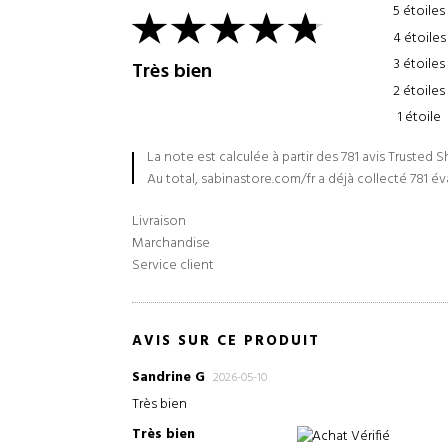
5 étoiles
4 étoiles
3 étoiles
Très bien
2 étoiles
1 étoile
La note est calculée à partir des 781 avis Trusted 
Au total, sabinastore.com/fr a déjà collecté 781 év
Livraison
Marchandise
Service client
AVIS SUR CE PRODUIT
Sandrine G
2026-05-10
Très bien
Très bien
Achat Vérifié