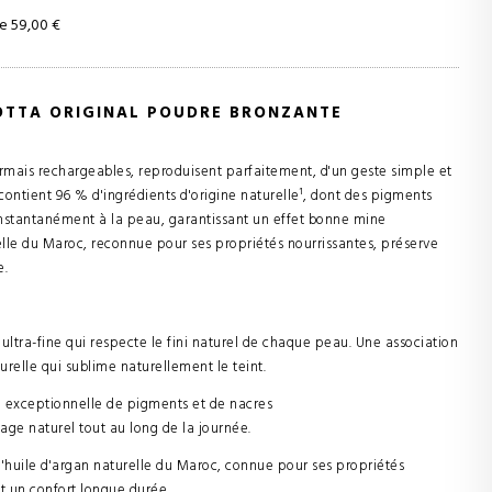
e 59,00 €
OTTA ORIGINAL POUDRE BRONZANTE
rmais rechargeables, reproduisent parfaitement, d'un geste simple et
 contient 96 % d'ingrédients d'origine naturelle¹, dont des pigments
 instantanément à la peau, garantissant un effet bonne mine
elle du Maroc, reconnue pour ses propriétés nourrissantes, préserve
e.
ultra-fine qui respecte le fini naturel de chaque peau. Une association
relle qui sublime naturellement le teint.
 exceptionnelle de pigments et de nacres
zage naturel tout au long de la journée.
'huile d'argan naturelle du Maroc, connue pour ses propriétés
t un confort longue durée.