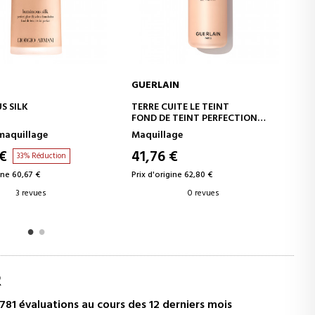
IN
ISSEY MIYAKE
JOUTER AU PANIER
AJOUTER AU PANIER
ITE LE TEINT
L'EAU D'ISSEY WOMAN
 TEINT PERFECTION
LE BON EFFET VISAGE
age
Eau de Toilette
4H - SANS TRANSFERT
€
42,70 €
36% Réduction
ine 62,80 €
Prix d'origine 66,37 €
0 revues
20 revues
R
781 évaluations au cours des 12 derniers mois