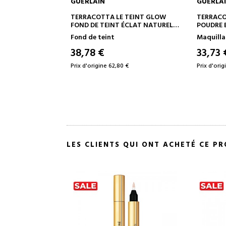
GUERLAIN
GUERLA
 AU PANIER
AJOUTER AU PANIER
A
 TEINT GLOW
TERRACOTTA REFILL
TERRACO
 ÉCLAT NATUREL
POUDRE BRONZANTE
BLUSH E
Maquillage
Blush
33,73 €
54,88
 €
Prix d'origine 51,90 €
LES CLIENTS QUI ONT ACHETÉ CE P