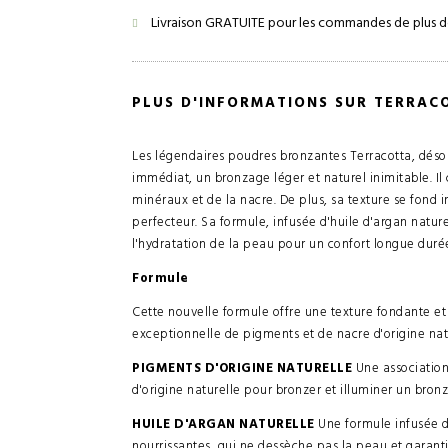
Livraison GRATUITE pour les commandes de plus d
PLUS D'INFORMATIONS SUR TERRAC
Les légendaires poudres bronzantes Terracotta, déso
immédiat, un bronzage léger et naturel inimitable. Il
minéraux et de la nacre. De plus, sa texture se fond
perfecteur. Sa formule, infusée d'huile d'argan natur
l'hydratation de la peau pour un confort longue duré
Formule
Cette nouvelle formule offre une texture fondante et 
exceptionnelle de pigments et de nacre d'origine natu
PIGMENTS D'ORIGINE NATURELLE
Une association
d'origine naturelle pour bronzer et illuminer un bron
HUILE D'ARGAN NATURELLE
Une formule infusée d
nourrissantes, qui ne dessèche pas la peau et garanti