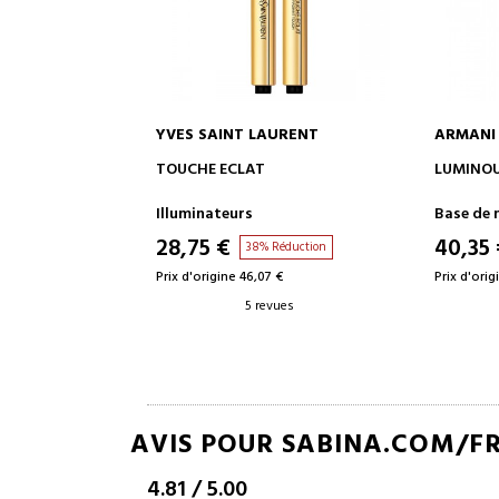
AURENT
ARMANI
GUERLA
 AU PANIER
AJOUTER AU PANIER
A
LUMINOUS SILK
TERRE CU
FOND DE
NATUREL
Base de maquillage
Maquill
DURÉE 2
40,35 €
41,76 
 Réduction
33% Réduction
7 €
Prix d'origine 60,67 €
Prix d'orig
evues
3 revues
AVIS POUR SABINA.COM/F
4.81
/
5.00