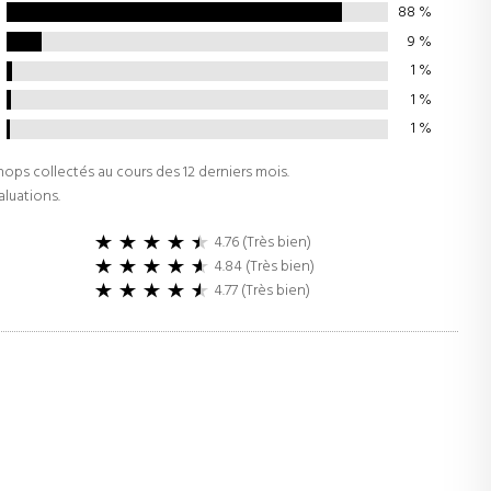
88
%
9
%
1
%
1
%
1
%
Shops collectés au cours des 12 derniers mois.
aluations.
4.76 (Très bien)
4.84 (Très bien)
4.77 (Très bien)