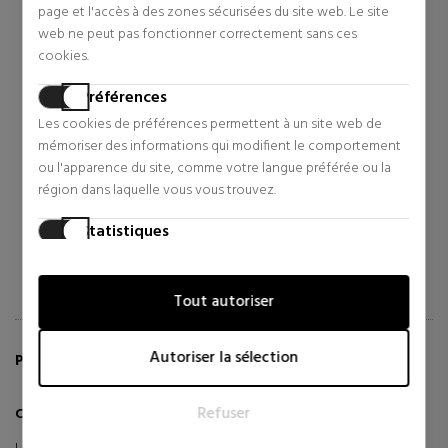
page et l'accès à des zones sécurisées du site web. Le site
web ne peut pas fonctionner correctement sans ces
cookies.
RABANNE
YVES SAINT LAURENT
Préférences
LADY MILLION
MASCARA VOLUME EFFET
Les cookies de préférences permettent à un site web de
FAUX CILS
mémoriser des informations qui modifient le comportement
Eau de Parfum
Mascaras
ou l'apparence du site, comme votre langue préférée ou la
46,50 €
30,96 €
39% Réduction
33% Réduction
région dans laquelle vous vous trouvez.
Prix d'origine 76,18 €
Prix d'origine 46,07 €
Statistiques
25 revues
1 revues
Les cookies statistiques aident les propriétaires de sites web
à comprendre comment les visiteurs interagissent avec les
Tout autoriser
sites web en collectant et en fournissant des informations
de manière anonyme.
Autoriser la sélection
PLUS D'INFORMATIONS SUR CRAYON KHOL
Marketing
Les cookies marketing sont utilisés pour suivre les visiteurs
Refuser
sur les sites web. L'intention est d'afficher des annonces qui
Crayon Khol 01 Noir de Clarins – Crayon eyeliner
sont pertinentes et engageantes pour l'utilisateur individuel