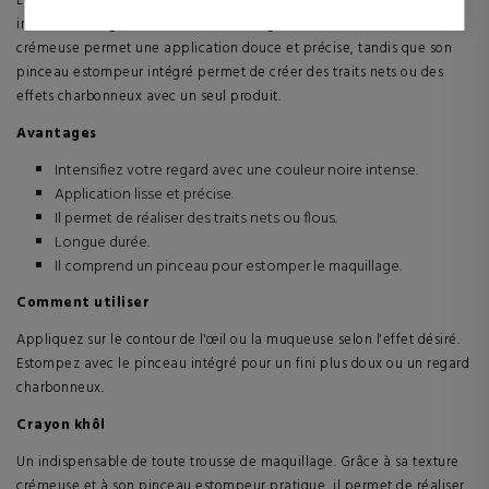
Le Crayon Khol 01 Noir de Clarins est un crayon eyeliner qui définit et
et donc plus précieuses pour les éditeurs et les annonceurs
intensifie le regard avec une tenue longue durée. Sa texture
tiers.
crémeuse permet une application douce et précise, tandis que son
pinceau estompeur intégré permet de créer des traits nets ou des
effets charbonneux avec un seul produit.
Avantages
Intensifiez votre regard avec une couleur noire intense.
Application lisse et précise.
Il permet de réaliser des traits nets ou flous.
Longue durée.
Il comprend un pinceau pour estomper le maquillage.
Comment utiliser
Appliquez sur le contour de l'œil ou la muqueuse selon l'effet désiré.
Estompez avec le pinceau intégré pour un fini plus doux ou un regard
charbonneux.
Crayon khôl
Un indispensable de toute trousse de maquillage. Grâce à sa texture
crémeuse et à son pinceau estompeur pratique, il permet de réaliser