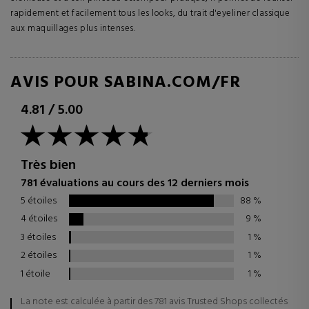
rapidement et facilement tous les looks, du trait d'eyeliner classique
aux maquillages plus intenses.
AVIS POUR SABINA.COM/FR
4.81
/
5.00
Très bien
781 évaluations au cours des 12 derniers mois
5 étoiles
88
%
4 étoiles
9
%
3 étoiles
1
%
2 étoiles
1
%
1 étoile
1
%
La note est calculée à partir des 781 avis Trusted Shops collectés