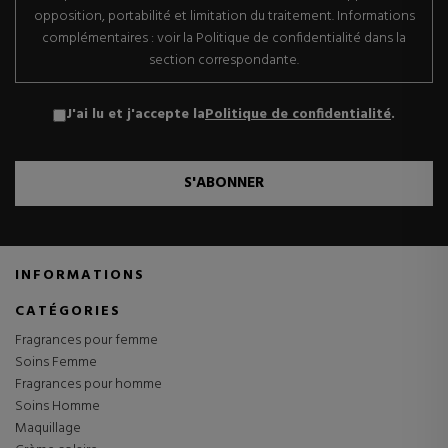
opposition, portabilité et limitation du traitement. Informations
complémentaires : voir la Politique de confidentialité dans la
section correspondante.
J'ai lu et j'accepte la
Politique de confidentialité
.
S'ABONNER
INFORMATIONS
CATÉGORIES
Fragrances pour femme
Soins Femme
Fragrances pour homme
Soins Homme
Maquillage