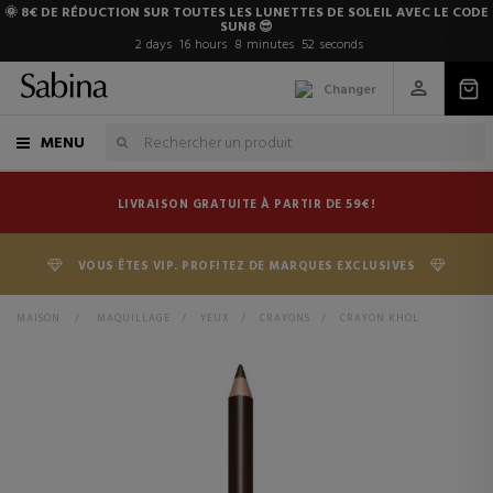
🌞 8€ DE RÉDUCTION SUR TOUTES LES LUNETTES DE SOLEIL AVEC LE CODE
SUN8 😎
2
days
16
hours
8
minutes
51
seconds
Changer
MENU
LIVRAISON GRATUITE À PARTIR DE 59€!
VOUS ÊTES VIP. PROFITEZ DE MARQUES EXCLUSIVES
MAISON
>
MAQUILLAGE
>
YEUX
>
CRAYONS
>
CRAYON KHOL