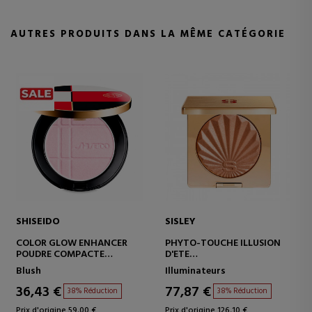
AUTRES PRODUITS DANS LA MÊME CATÉGORIE
SHISEIDO
SISLEY
COLOR GLOW ENHANCER
PHYTO-TOUCHE ILLUSION
POUDRE COMPACTE
D'ETE
MULTIFONCTIONNELLE
POUDRE BRONZANTE
Blush
Illuminateurs
36,43 €
77,87 €
38% Réduction
38% Réduction
Prix d'origine 59,00 €
Prix d'origine 126,10 €