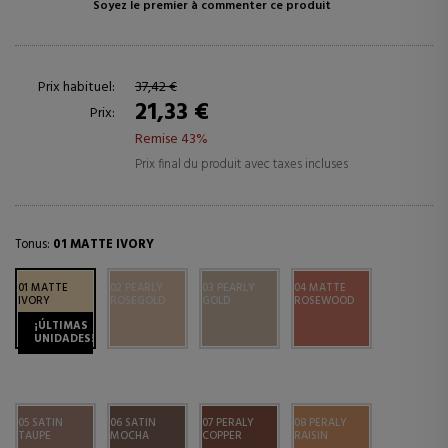
Soyez le premier à commenter ce produit
Prix habituel:
37,42 €
21,33 €
Prix:
Remise 43%
Prix final du produit avec taxes incluses
Tonus:
01 MATTE IVORY
01 MATTE
02 PEARLY
03 PEARLY
04 MATTE
IVORY
ROSEGOLD
GOLD
ROSEWOOD
¡ÚLTIMAS
UNIDADES!
05 SATIN
06 SATIN
07 PERALY
08 PERALY
TAUPE
MOCHA
COPPER
RAISIN