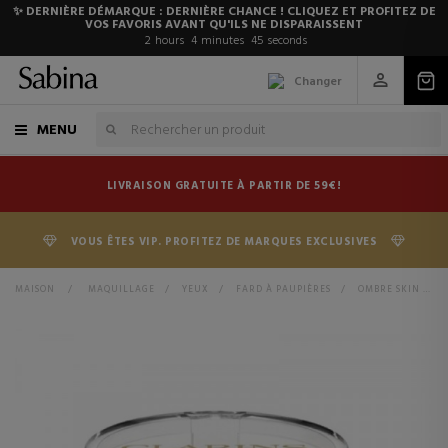
✨ DERNIÈRE DÉMARQUE : DERNIÈRE CHANCE ! CLIQUEZ ET PROFITEZ DE
VOS FAVORIS AVANT QU'ILS NE DISPARAISSENT
2
hours
4
minutes
44
seconds
Changer
MENU
LIVRAISON GRATUITE À PARTIR DE 59€!
VOUS ÊTES VIP. PROFITEZ DE MARQUES EXCLUSIVES
MAISON
>
MAQUILLAGE
>
YEUX
>
FARD À PAUPIÈRES
>
OMBRE SKIN FARD À PAUPIÈRES