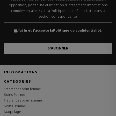
opposition, portabilité et limitation du traitement. Informations
complémentaires : voir la Politique de confidentialité dans la
section correspondante.
J'ai lu et j'accepte la
Politique de confidentialité
.
S'ABONNER
INFORMATIONS
CATÉGORIES
Fragrances pour femme
Soins Femme
Fragrances pour homme
Soins Homme
Maquillage