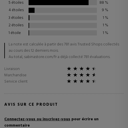
5 étoiles
88
%
4 étoiles
9
%
3 étoiles
1
%
2 étoiles
1
%
1 étoile
1
%
La note est calculée à partir des 781 avis Trusted Shops collectés
au cours des 12 derniers mois.
Au total, sabinastore.com/fr a déjà collecté 781 évaluations.
Livraison
Marchandise
Service client
AVIS SUR CE PRODUIT
Connectez-vous ou inscrivez-vous
pour écrire un
commentaire