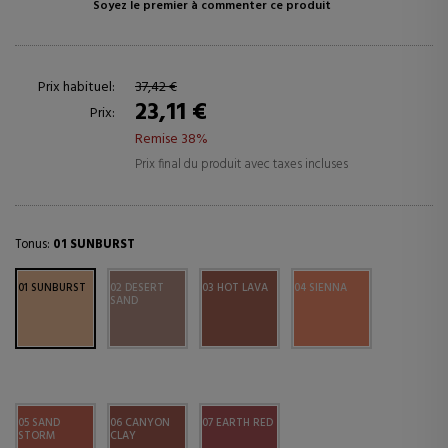
Soyez le premier à commenter ce produit
Prix habituel:
37,42 €
23,11 €
Prix:
Remise 38%
Prix final du produit avec taxes incluses
Tonus:
01 SUNBURST
01 SUNBURST
02 DESERT
03 HOT LAVA
04 SIENNA
SAND
05 SAND
06 CANYON
07 EARTH RED
STORM
CLAY