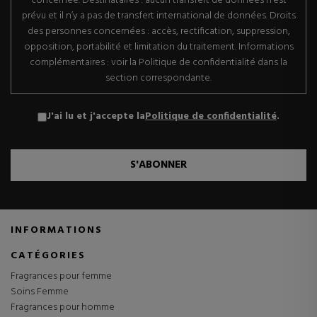
concernée. Destinataires : aucun transfert de données n’est
prévu et il n’y a pas de transfert international de données. Droits
des personnes concernées : accès, rectification, suppression,
opposition, portabilité et limitation du traitement. Informations
complémentaires : voir la Politique de confidentialité dans la
section correspondante.
J'ai lu et j'accepte la
Politique de confidentialité
.
S'ABONNER
INFORMATIONS
CATÉGORIES
Fragrances pour femme
Soins Femme
Fragrances pour homme