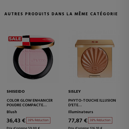
AUTRES PRODUITS DANS LA MÊME CATÉGORIE
SHISEIDO
SISLEY
COLOR GLOW ENHANCER
PHYTO-TOUCHE ILLUSION
POUDRE COMPACTE
D'ETE
MULTIFONCTIONNELLE
POUDRE BRONZANTE
Blush
Illuminateurs
36,43 €
77,87 €
38% Réduction
38% Réduction
Prix d'origine 59,00 €
Prix d'origine 126,10 €