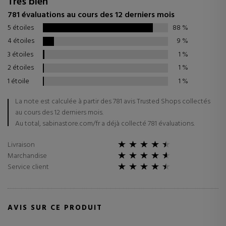
Très bien
781 évaluations au cours des 12 derniers mois
5 étoiles
88
%
4 étoiles
9
%
3 étoiles
1
%
2 étoiles
1
%
1 étoile
1
%
La note est calculée à partir des 781 avis Trusted Shops collectés
au cours des 12 derniers mois.
Au total, sabinastore.com/fr a déjà collecté 781 évaluations.
Livraison
Marchandise
Service client
AVIS SUR CE PRODUIT