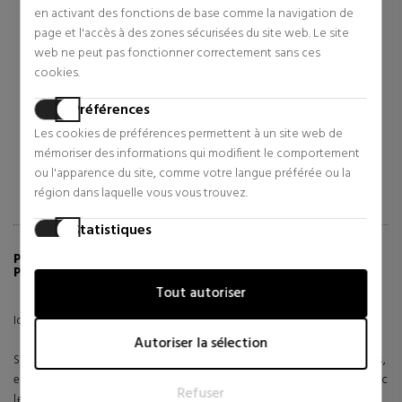
O.P.I
LANCOME
en activant des fonctions de base comme la navigation de
page et l'accès à des zones sécurisées du site web. Le site
ÉLEVER LA BARRE
PALETTE DE FARDS À
PAUPIÈRES HYPNÔSE
web ne peut pas fonctionner correctement sans ces
PALETTE 5 COULEURS
Vernis À Ongles
Fard à paupières
cookies.
16,33 €
45,38 €
27% Réduction
33% Réduction
Préférences
Prix d'origine 22,50 €
Prix d'origine 68,24 €
Les cookies de préférences permettent à un site web de
0 revues
0 revues
mémoriser des informations qui modifient le comportement
ou l'apparence du site, comme votre langue préférée ou la
région dans laquelle vous vous trouvez.
Statistiques
Les cookies statistiques aident les propriétaires de sites web
PLUS D'INFORMATIONS SUR FARD À
PAUPIÈRES LIQUIDE TEINTE IDÔLE
à comprendre comment les visiteurs interagissent avec les
Tout autoriser
sites web en collectant et en fournissant des informations
de manière anonyme.
Idôle Tint, plus qu'un fard à paupières liquide.
Autoriser la sélection
Marketing
Sa formule polyvalente peut être utilisée sur les yeux ou sur les joues,
Les cookies marketing sont utilisés pour suivre les visiteurs
et elle dispose également d'un applicateur double face innovant avec
Refuser
sur les sites web. L'intention est d'afficher des annonces qui
lequel, sur le côté plat, vous pourrez créer votre regard le plus doux