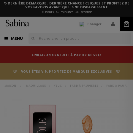
✨ DERNIÈRE DÉMARQUE : DERNIÈRE CHANCE ! CLIQUEZ ET PROFITEZ DE
VOS FAVORIS AVANT QU'ILS NE DISPARAISSENT
6
hours
42
minutes
47
seconds
Changer
MENU
LIVRAISON GRATUITE À PARTIR DE 59€!
VOUS ÊTES VIP. PROFITEZ DE MARQUES EXCLUSIVES
MAISON
>
MAQUILLAGE
>
YEUX
>
FARD À PAUPIÈRES
>
FARD À PAUPIÈRES LIQUIDE TEINTE IDÔLE