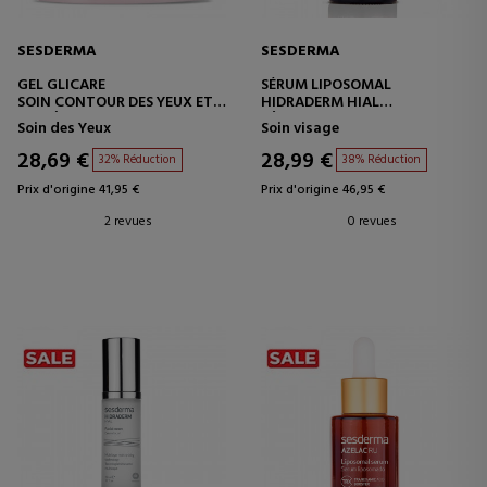
SESDERMA
SESDERMA
GEL GLICARE
SÉRUM LIPOSOMAL
SOIN CONTOUR DES YEUX ET
HIDRADERM HIAL
DES LÈVRES
SÉRUM HYDRATANT
Soin des Yeux
Soin visage
28,69 €
28,99 €
32% Réduction
38% Réduction
Prix d'origine 41,95 €
Prix d'origine 46,95 €
2 revues
0 revues