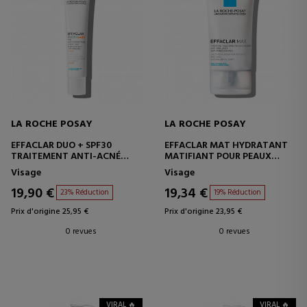
LA ROCHE POSAY
LA ROCHE POSAY
EFFACLAR DUO + SPF30
EFFACLAR MAT HYDRATANT
TRAITEMENT ANTI-ACNÉ
MATIFIANT POUR PEAUX
POUR PEAUX GRASSES
GRASSES
Visage
Visage
19,90 €
19,34 €
23% Réduction
19% Réduction
Prix d'origine 25,95 €
Prix d'origine 23,95 €
0 revues
0 revues
VIRAL 🔥
VIRAL 🔥