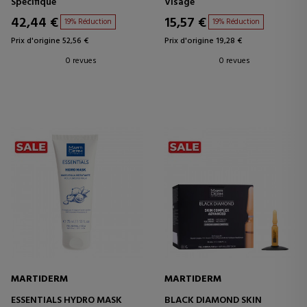
Spécifique
Visage
PEAUX SÈCHES
42,44 €
15,57 €
19% Réduction
19% Réduction
Prix d'origine 52,56 €
Prix d'origine 19,28 €
0 revues
0 revues
MARTIDERM
MARTIDERM
ESSENTIALS HYDRO MASK
BLACK DIAMOND SKIN