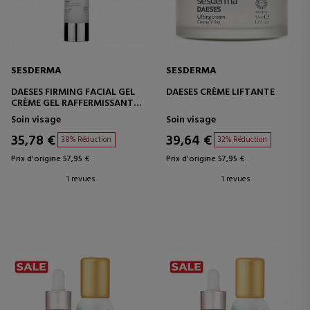
SESDERMA
SESDERMA
DAESES FIRMING FACIAL GEL
DAESES CRÈME LIFTANTE
CRÈME GEL RAFFERMISSANTE
POUR LE VISAGE
Soin visage
Soin visage
35,78 €
39,64 €
38% Réduction
32% Réduction
Prix d'origine 57,95 €
Prix d'origine 57,95 €
1 revues
1 revues