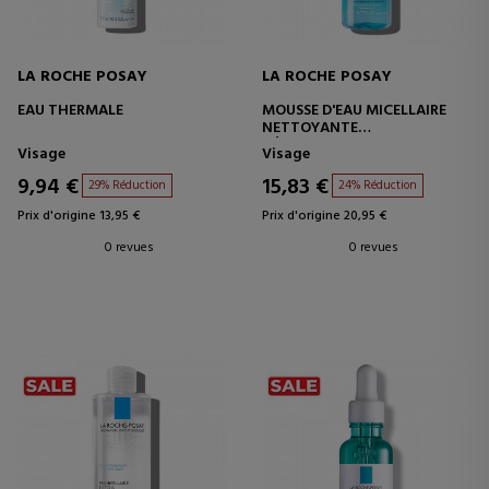
LA ROCHE POSAY
LA ROCHE POSAY
EAU THERMALE
MOUSSE D'EAU MICELLAIRE
NETTOYANTE
DÉMAQUILLANT MOUSSANT
Visage
Visage
9,94 €
15,83 €
29% Réduction
24% Réduction
Prix d'origine 13,95 €
Prix d'origine 20,95 €
0 revues
0 revues