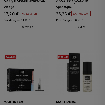
MASQUE VISAGE HYDRATANT
COMPLEX ADVANCED
ET RAFFERMISSANT
SOIN ANTI-ÂGE -
Visage
Spécifique
ANTIOXYDANT
17,20 €
35,35 €
19% Réduction
30% Réduction
Prix d'origine 21,30 €
Prix d'origine 50,53 €
0 revues
0 revues
MARTIDERM
MARTIDERM