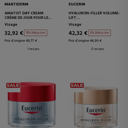
MARTIDERM
EUCERIN
AMATIST DAY CREAM
HYALURON-FILLER VOLUME-
CRÈME DE JOUR POUR LE
LIFT
VISAGE
CRÈME DE JOUR POUR LE
Visage
Visage
VISAGE POUR PEAUX
NORMALES À MIXTES
32,92 €
42,32 €
19% Réduction
8% Réduction
Prix d'origine 40,77 €
Prix d'origine 46,00 €
1 revues
0 revues