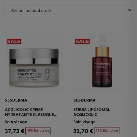
SESDERMA
SESDERMA
ACGLICOLIC CRÈME
SÉRUM LIPOSOMAL
HYDRATANTE CLASSIQUE
ACGLICOLIC
SPF15
Soin visage
Soin visage
37,73 €
32,70 €
29% Réduction
38% Réduction