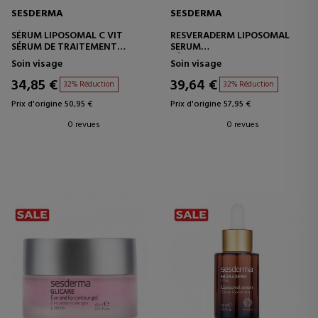
SESDERMA
SESDERMA
SÉRUM LIPOSOMAL C VIT
RESVERADERM LIPOSOMAL
SÉRUM DE TRAITEMENT
SERUM
INTENSIF
SÉRUM ANTIOXYDANT
Soin visage
Soin visage
34,85 €
39,64 €
32% Réduction
32% Réduction
Prix d'origine 50,95 €
Prix d'origine 57,95 €
0 revues
0 revues