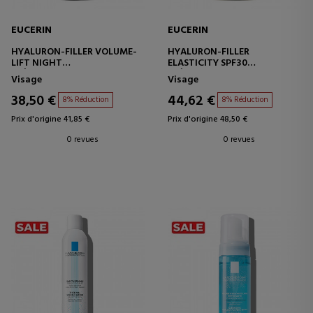
EUCERIN
EUCERIN
HYALURON-FILLER VOLUME-
HYALURON-FILLER
LIFT NIGHT
ELASTICITY SPF30
CRÈME DE NUIT POUR LE
CRÈME DE JOUR POUR LE
Visage
Visage
VISAGE
VISAGE AVEC PROTECTION
38,50 €
44,62 €
8% Réduction
8% Réduction
Prix d'origine 41,85 €
Prix d'origine 48,50 €
0 revues
0 revues