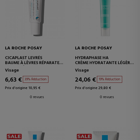
LA ROCHE POSAY
LA ROCHE POSAY
CICAPLAST LEVRÉS
HYDRAPHASE HA
BAUME À LÈVRES RÉPARATEUR
CRÈME HYDRATANTE LÉGÈRE
DE BARRIÈRE
POUR LE VISAGE
Visage
Visage
6,63 €
24,06 €
39% Réduction
19% Réduction
Prix d'origine 10,95 €
Prix d'origine 29,80 €
0 revues
0 revues