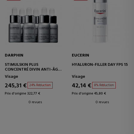
DARPHIN
EUCERIN
STIMULSKIN PLUS
HYALURON-FILLER DAY FPS 15
CONCENTRÉ DIVIN ANTI-ÂGE
28 JOURS
Visage
Visage
245,31 €
42,14 €
24% Réduction
8% Réduction
Prix d'origine 322,77 €
Prix d'origine 45,80 €
0 revues
0 revues