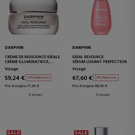
DARPHIN
DARPHIN
CRÈME DE RESSOURCE IDÉALE
IDEAL RESOURCE
CRÈME ILLUMINATRICE,
SÉRUM LISSANT PERFECTEUR
LISSANTE ET
Visage
Visage
RESTRUCTURANTE
59,24 €
67,60 €
24% Réduction
24% Réduction
Prix d'origine 77,95 €
Prix d'origine 88,95 €
0 revues
0 revues