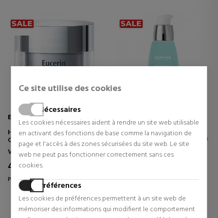
Ce site utilise des cookies
Nécessaires
EUCERIN
DARPHIN
Les cookies nécessaires aident à rendre un site web utilisable
HYALURON FILLER NIGHT
HYDRASKIN SERUM
en activant des fonctions de base comme la navigation de
CRÈME RÉPARATRICE DE NUIT
SÉRUM HYDRATANT INTENSIF
page et l'accès à des zones sécurisées du site web. Le site
Visage
Visage
web ne peut pas fonctionner correctement sans ces
42,50 €
44,80 €
cookies.
8% Réduction
24% Réduction
Prix d'origine 46,20 €
Prix d'origine 58,95 €
Préférences
0 revues
0 revues
Les cookies de préférences permettent à un site web de
mémoriser des informations qui modifient le comportement