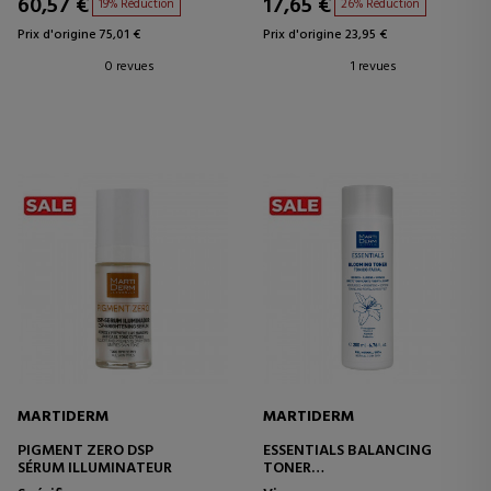
60,57 €
17,65 €
19% Réduction
26% Réduction
Prix d'origine 75,01 €
Prix d'origine 23,95 €
0 revues
1 revues
MARTIDERM
MARTIDERM
PIGMENT ZERO DSP
ESSENTIALS BALANCING
SÉRUM ILLUMINATEUR
TONER
LOTION TONIQUE POUR