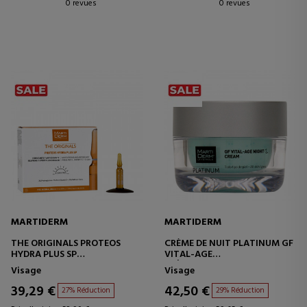
0 revues
0 revues
MARTIDERM
MARTIDERM
THE ORIGINALS PROTEOS
CRÈME DE NUIT PLATINUM GF
HYDRA PLUS SP
VITAL-AGE
SOIN RAFFERMISSANT ET
CRÈME ANTI-RIDES - ANTI-
Visage
Visage
HYDRATANT
ÂGE
39,29 €
42,50 €
27% Réduction
29% Réduction