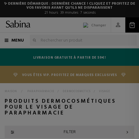
✨ DERNIÈRE DÉMARQUE : DERNIÈRE CHANCE ! CLIQUEZ ET PROFITEZ DE
VOS FAVORIS AVANT QU'ILS NE DISPARAISSENT
21
hours
39
minutes
6
seconds
Changer
MENU
LIVRAISON GRATUITE À PARTIR DE 59€!
VOUS ÊTES VIP. PROFITEZ DE MARQUES EXCLUSIVES
MAISON
>
PARAPHARMACIE
>
DERMOCOSMETICS
>
VISAGE
PRODUITS DERMOCOSMÉTIQUES
POUR LE VISAGE DE
PARAPHARMACIE
FILTER