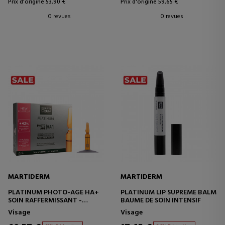
Prix d'origine 53,90 €
Prix d'origine 59,65 €
0 revues
0 revues
MARTIDERM
MARTIDERM
PLATINUM PHOTO-AGE HA+
PLATINUM LIP SUPREME BALM
SOIN RAFFERMISSANT -
BAUME DE SOIN INTENSIF
ANTIOXYDANT
Visage
Visage