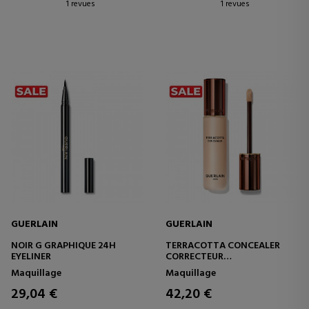
1 revues
1 revues
GUERLAIN
GUERLAIN
NOIR G GRAPHIQUE 24H
TERRACOTTA CONCEALER
EYELINER
CORRECTEUR
CORRECTEUR PERFECTION
Maquillage
Maquillage
NATURELLE 24H
29,04 €
42,20 €