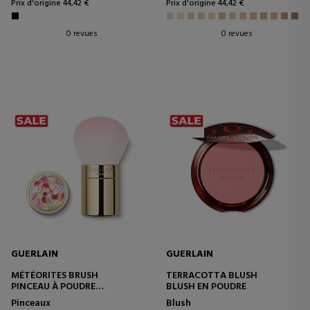
Prix d'origine 44,42 €
Prix d'origine 44,42 €
0 revues
0 revues
GUERLAIN
GUERLAIN
MÉTÉORITES BRUSH
TERRACOTTA BLUSH
PINCEAU À POUDRE
BLUSH EN POUDRE
BRONZANTE
Pinceaux
Blush