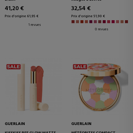
ÉCLATANT - 96 %
PAS.
D'INGRÉDIENTS D'ORIGINE
41,20 €
32,54 €
NATURELLE
Prix d'origine 61,95 €
Prix d'origine 51,90 €
1 revues
0 revues
GUERLAIN
GUERLAIN