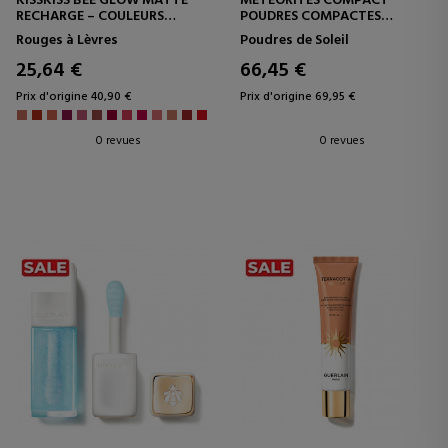
KISSKISS BEE GLOW MATTE
MÉTÉORITES COMPACT
RECHARGE – COULEURS
POUDRES COMPACTES
INTENSES ET CONFORT DANS
MATIFIANTES ET FIXANTES
Rouges à Lèvres
Poudres de Soleil
UNE VERSION DURABLE
25,64 €
66,45 €
Prix d'origine 40,90 €
Prix d'origine 69,95 €
0 revues
0 revues