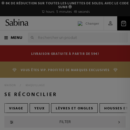
🌞 8€ DE RÉDUCTION SUR TOUTES LES LUNETTES DE SOLEIL AVEC LE CODE
SUN8 😎
12
hours
5
minutes
47
seconds
Changer
MENU
LIVRAISON GRATUITE À PARTIR DE 59€!
VOUS ÊTES VIP. PROFITEZ DE MARQUES EXCLUSIVES
MAISON
>
MAQUILLAGE
SE RÉCONCILIER
VISAGE
YEUX
LÈVRES ET ONGLES
HOUSSES ET 
FILTER