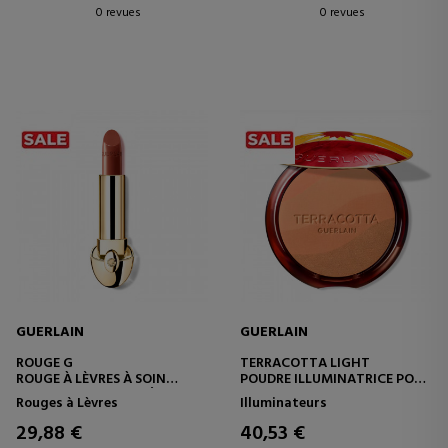
0 revues
0 revues
GUERLAIN
GUERLAIN
ROUGE G
TERRACOTTA LIGHT
ROUGE À LÈVRES À SOIN
POUDRE ILLUMINATRICE POUR
PERSONNALISABLE - ÉDITION
UN TEINT NATURELLEMENT
Rouges à Lèvres
Illuminateurs
LIMITÉE
ÉCLATANT - 96 %
D'INGRÉDIENTS D'ORIGINE
29,88 €
40,53 €
NATURELLE