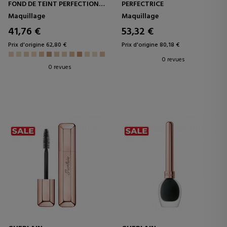
FOND DE TEINT PERFECTION
PERFECTRICE
NATURELLE BON EFFET
Maquillage
Maquillage
VISAGE DURÉE 24H - SANS
TRANSFERT
41,76 €
53,32 €
Prix d'origine 62,80 €
Prix d'origine 80,18 €
0 revues
0 revues