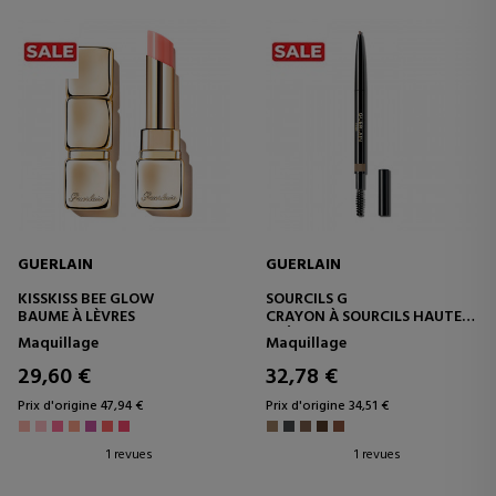
GUERLAIN
GUERLAIN
KISSKISS BEE GLOW
SOURCILS G
BAUME À LÈVRES
CRAYON À SOURCILS HAUTE
PRÉCISION ET LONGUE TENUE
Maquillage
Maquillage
29,60 €
32,78 €
Prix d'origine 47,94 €
Prix d'origine 34,51 €
1 revues
1 revues