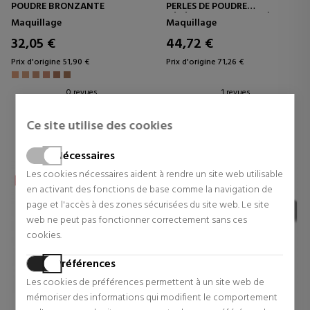
POUDRE BRONZANTE
PERLES DE POUDRE
RÉVÉLATRICES DE LUMIÈRE
Maquillage
Maquillage
32,05 €
44,72 €
Prix d'origine 51,90 €
Prix d'origine 71,26 €
0 revues
1 revues
Ce site utilise des cookies
Nécessaires
Les cookies nécessaires aident à rendre un site web utilisable
en activant des fonctions de base comme la navigation de
page et l'accès à des zones sécurisées du site web. Le site
web ne peut pas fonctionner correctement sans ces
cookies.
Préférences
Les cookies de préférences permettent à un site web de
mémoriser des informations qui modifient le comportement