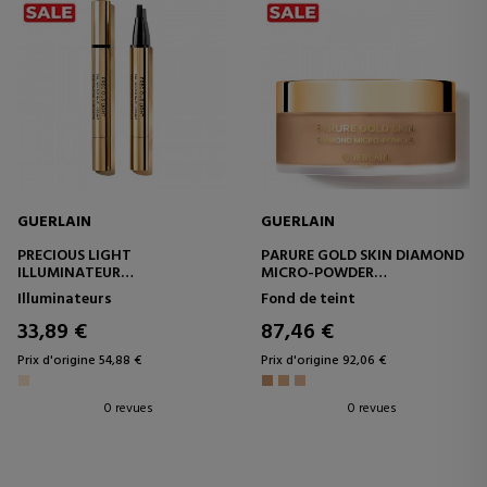
GUERLAIN
GUERLAIN
PRECIOUS LIGHT
PARURE GOLD SKIN DIAMOND
ILLUMINATEUR
MICRO-POWDER
RAJEUNISSANT
POUDRE LIBRE MICRO-
Illuminateurs
Fond de teint
PERFECTION TRANSPARENTE
ET LUMINEUSE
33,89 €
87,46 €
Prix d'origine 54,88 €
Prix d'origine 92,06 €
0 revues
0 revues