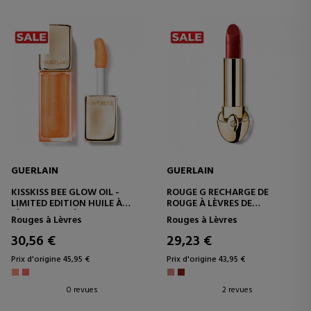
GUERLAIN
GUERLAIN
KISSKISS BEE GLOW OIL -
ROUGE G RECHARGE DE
LIMITED EDITION HUILE À
ROUGE À LÈVRES DE
LÈVRES TEINTÉE ENRICHIE AU
TRAITEMENT
Rouges à Lèvres
Rouges à Lèvres
MIEL 92% D'ORIGINE
PERSONNALISABLE
NATURELLE
30,56 €
29,23 €
Prix d'origine 45,95 €
Prix d'origine 43,95 €
0 revues
2 revues