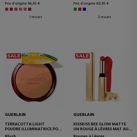
Prix d'origine 46,95 €
Prix d'origine 60,95 €
1 revues
2 revues
GUERLAIN
GUERLAIN
TERRACOTTA LIGHT
KISSKISS BEE GLOW MATTE
POUDRE ILLUMINATRICE POUR
UN ROUGE À LÈVRES MAT AU
UN TEINT NATURELLEMENT
MIEL QUI NE SE TRANSFÈRE
Blush
Rouges à Lèvres