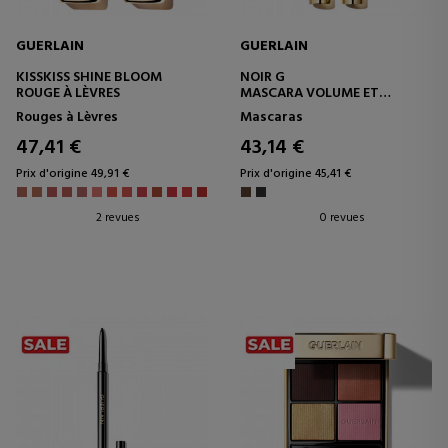
GUERLAIN
GUERLAIN
KISSKISS SHINE BLOOM
NOIR G
ROUGE À LÈVRES
MASCARA VOLUME ET
COURBURE INTENSE 24H
Rouges à Lèvres
Mascaras
47,41 €
43,14 €
Prix d'origine 49,91 €
Prix d'origine 45,41 €
2 revues
0 revues