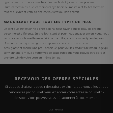
type de peau ou que vous recherchiez des fards à joues ou des poudres
illuminatrices ainsi que les meilleurs eye-liners ou mascara et toutes sortes de
rouges à lèvres et vernis à ongles, vous êtes au bon endroit.
MAQUILLAGE POUR TOUS LES TYPES DE PEAU
En tant que professionnels, chez Sabina, nous savons que la peau de chaque
personne est différente. En y réfléchissant et pour nous engager envers vous, nous
vous proposons la meilleure variété de maquillage pour tous les types de peau.
Dans notre boutique en ligne, vous pouvez choisir entre une peau mixte, une
peau grasse et même une peau acnéique, pour voir les produits de maquillage qui
conviennent le mieux à votre type de peau. Parce que vous pouvez être belle et
prendre soin de votre peau en même temps.
RECEVOIR DES OFFRES SPÉCIALES
Si vous souhaitez recevoir des rabais exclusifs, des nouvelles et des
tendances par courriel, veuillez entrer votre adresse courriel ci-
dessous. Vous pouvez vous désabonner à tout moment.