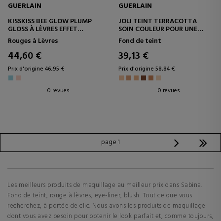
GUERLAIN
GUERLAIN
KISSKISS BEE GLOW PLUMP
JOLI TEINT TERRACOTTA
GLOSS À LÈVRES EFFET
SOIN COULEUR POUR UNE
VOLUMATEUR
BELLE PEAU, UN EFFET VISAGE
Rouges à Lèvres
Fond de teint
FRAIS ET SAIN
44,60 €
39,13 €
Prix d'origine 46,95 €
Prix d'origine 58,84 €
0 revues
0 revues
page 1
Les meilleurs produits de maquillage au meilleur prix dans Sabina.
Fond de teint, rouge à lèvres, eye-liner, blush. Tout ce que vous
recherchez, à portée de clic. Nous avons les produits de maquillage
dont vous avez besoin pour obtenir le look parfait et, comme toujours,