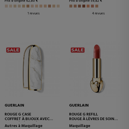
Prix d'origine 62,80 €
Prix d'origine 59,82 €
1 revues
4 revues
GUERLAIN
GUERLAIN
ROUGE G CASE
ROUGE G REFILL
COFFRET À BIJOUX AVEC
ROUGE À LÈVRES DE SOIN
ROUGE À LÈVRES À DOUBLE
RECHARGEABLE ET
Autres à Maquillage
Maquillage
MIROIR
PERSONNALISABLE