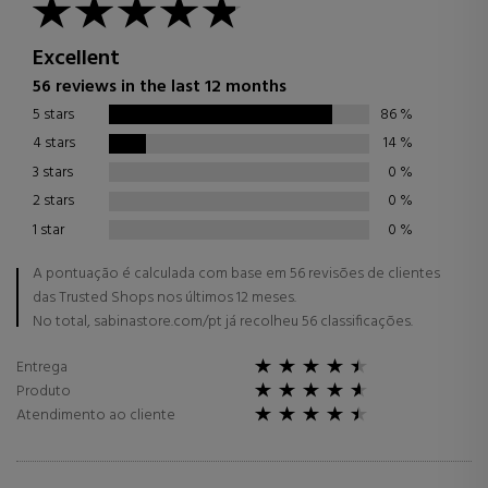
Excellent
56 reviews in the last 12 months
5 stars
86
%
4 stars
14
%
3 stars
0
%
2 stars
0
%
1 star
0
%
A pontuação é calculada com base em 56 revisões de clientes
das Trusted Shops nos últimos 12 meses.
No total, sabinastore.com/pt já recolheu 56 classificações.
Entrega
Produto
Atendimento ao cliente