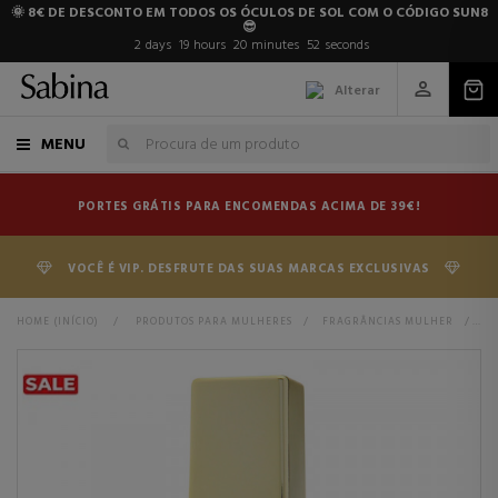
🌞 8€ DE DESCONTO EM TODOS OS ÓCULOS DE SOL COM O CÓDIGO SUN8
😎
2
days
19
hours
20
minutes
52
seconds
Alterar
MENU
PORTES GRÁTIS PARA ENCOMENDAS ACIMA DE 39€!
VOCÊ É VIP. DESFRUTE DAS SUAS MARCAS EXCLUSIVAS
HOME (INÍCIO)
>
PRODUTOS PARA MULHERES
>
FRAGRÂNCIAS MULHER
>
P