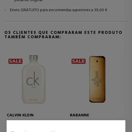
presente original.
Envio GRATUITO para encomendas superiores a 39,00 €
OS CLIENTES QUE COMPRARAM ESTE PRODUTO
TAMBÉM COMPRARAM:
CALVIN KLEIN
RABANNE
CK ONE
1 MILLION
EAU DE TOILETTE
EAU DE TOILETTE