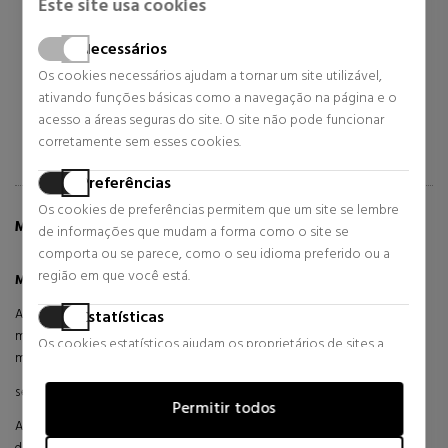
Este site usa cookies
Eau de Toilette
Eau de Toilette
18,95 €
59,80 €
67% DTO.
5% DTO.
Necessários
Preço habitual 57,11 €
Preço habitual 62,95 €
Os cookies necessários ajudam a tornar um site utilizável,
ativando funções básicas como a navegação na página e o
39 revisões
133 revisões
acesso a áreas seguras do site. O site não pode funcionar
corretamente sem esses cookies.
Preferências
Os cookies de preferências permitem que um site se lembre
MAIS INFORMAÇÕES SOBRE MUSK
de informações que mudam a forma como o site se
comporta ou se parece, como o seu idioma preferido ou a
região em que você está.
Musk Eau de Toilette
é uma fragrância unissex quente e atraente.
Alyssa Ashley Musk Eau de Toilette é considerada um dos perfumes
Estatísticas
mais cheirosos do mundo. Uma formulação muito especial que
Os cookies estatísticos ajudam os proprietários de sites a
mistura centenas de ingredientes. Seu aroma é duradouro e
entender como os visitantes interagem com os sites,
coletando e fornecendo informações de forma anônima.
sensual.
Permitir todos
Alyssa Ashley Musk Eau de Toilette vem em um pacote vaporizador
Marketing