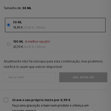
Tamanho de:
50 ML
50 ML
18,90 €
(37,80 € / 100ml)
A melhor opção!
100 ML
23,70 €
(23,70 € / 100ml)
Atualmente não há estoque para esta combinação, mas podemos
notificá-lo assim que estiver disponível.
SIM, AVISA-ME
Grave o seu próprio texto por 6,99 €
Faça uma gravação a laser num produto e ofereça um