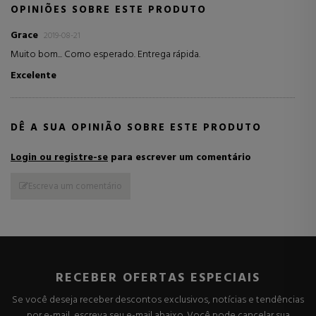
OPINIÕES SOBRE ESTE PRODUTO
Grace
2019-08-21
Muito bom... Como esperado. Entrega rápida.
Excelente
DÊ A SUA OPINIÃO SOBRE ESTE PRODUTO
Login ou registre-se
para escrever um comentário
Escreva um comentário
RECEBER OFERTAS ESPECIAIS
Se você deseja receber descontos exclusivos, notícias e tendências
por e-mail, escreva seu e-mail abaixo. Você pode cancelar sua