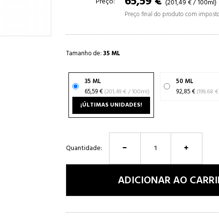
65,59 €
Preço:
(201,49 € / 100ml)
Preço final do produto com imposto
Tamanho de:
35 ML
35 ML
50 ML
65,59 €
(201,49 € / 100ml)
92,85 €
¡ÚLTIMAS UNIDADES!
Quantidade:
ADICIONAR AO CARR