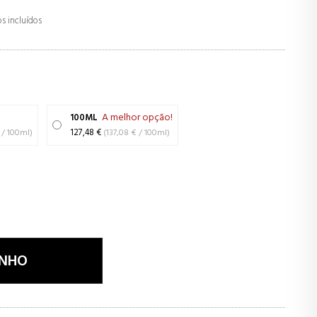
s incluídos
A melhor opção!
100ML
(199,68 € / 100ml)
127,48 €
(137,08 € / 100ml)
INHO