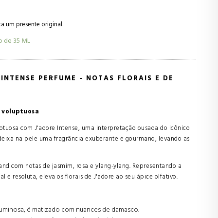
 um presente original.
o de
35 ML
INTENSE PERFUME - NOTAS FLORAIS E DE
e voluptuosa
ptuosa com J'adore Intense, uma interpretação ousada do icônico
 deixa na pele uma fragrância exuberante e gourmand, levando as
mand com notas de jasmim, rosa e ylang-ylang. Representando a
e resoluta, eleva os florais de J'adore ao seu ápice olfativo.
 luminosa, é matizado com nuances de damasco.