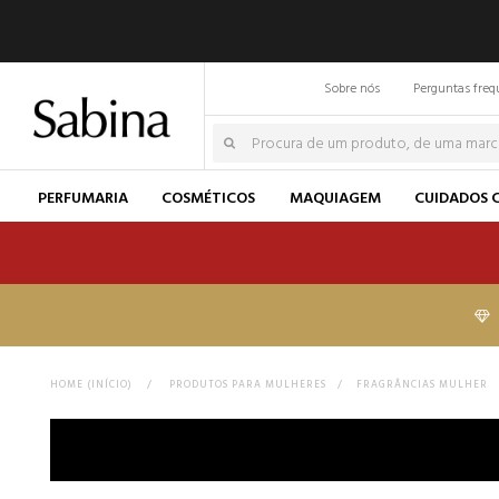
Sobre nós
Perguntas freq
PERFUMARIA
COSMÉTICOS
MAQUIAGEM
CUIDADOS 
HOME (INÍCIO)
>
PRODUTOS PARA MULHERES
>
FRAGRÂNCIAS MULHER