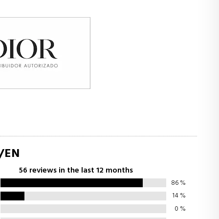
/EN
56 reviews in the last 12 months
86
%
14
%
0
%