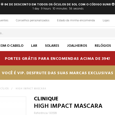
🌞 8€ DE DESCONTO EM TODOS OS ÓCULOS DE SOL COM O CÓDIGO SUN8 😎
1
day
9
hours
10
minutes
55
seconds
uentes
Conselhos personalizados
Estado da minha encomenda
Lojas
COM O CABELO
LAR
SOLARES
JOALHEIROS
RELÓGIOS
PORTES GRÁTIS PARA ENCOMENDAS ACIMA DE 39€!
VOCÊ É VIP. DESFRUTE DAS SUAS MARCAS EXCLUSIVAS
CÍLIOS
>
HIGH IMPACT MASCARA
CLINIQUE
HIGH IMPACT MASCARA
Referência 130599