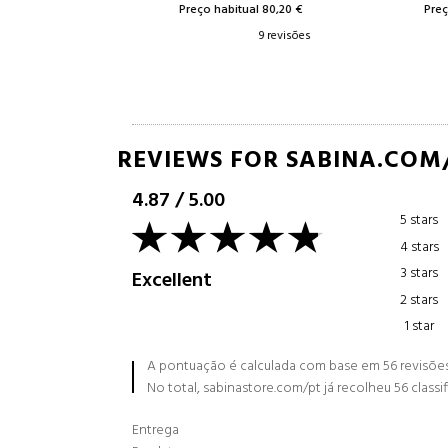
,00 €
Preço habitual 80,20 €
Preço habi
evisões
9 revisões
REVIEWS FOR SABINA.COM
4.87
/
5.00
5 stars
4 stars
3 stars
Excellent
2 stars
1 star
A pontuação é calculada com base em 56 revisões 
No total, sabinastore.com/pt já recolheu 56 classi
Entrega