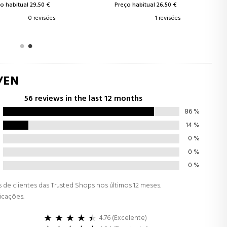
tual 29,50 €
Preço habitual 26,50 €
0 revisões
1 revisões
/EN
56 reviews in the last 12 months
86
%
14
%
0
%
0
%
0
%
de clientes das Trusted Shops nos últimos 12 meses.
ficações.
4.76 (Excelente)