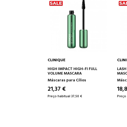
CLINIQUE
CLINIQU
 AO CARRINHO
ADICIONAR AO CARRINHO
ADI
WATERPROOF
HIGH IMPACT HIGH-FI FULL
LASH PO
VOLUME MASCARA
MASCAR
ílios
Máscaras para Cílios
Máscaras
21,37 €
18,81 
00 €
Preço habitual 37,50 €
Preço habi