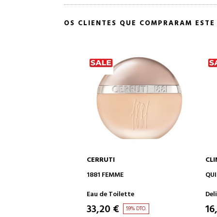
OS CLIENTES QUE COMPRARAM EST
CERRUTI
CLINIQU
 AO CARRINHO
ADICIONAR AO CARRINHO
ADI
HOS RICOS
1881 FEMME
QUICKLI
PARA O
S OLHOS
de pele
Eau de Toilette
Delinead
33,20 €
16,81 
59% DTO.