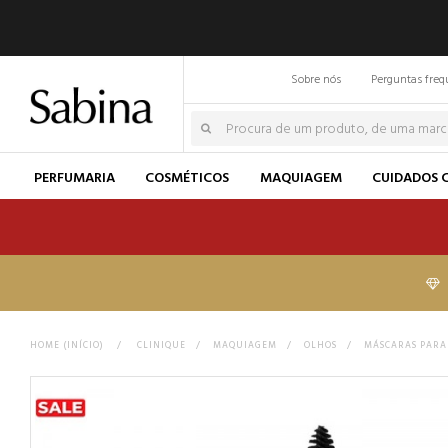
Sobre nós
Perguntas freq
PERFUMARIA
COSMÉTICOS
MAQUIAGEM
CUIDADOS 
HOME (INÍCIO)
>
CLINIQUE
>
MAQUIAGEM
>
OLHOS
>
MÁSCARAS PARA 