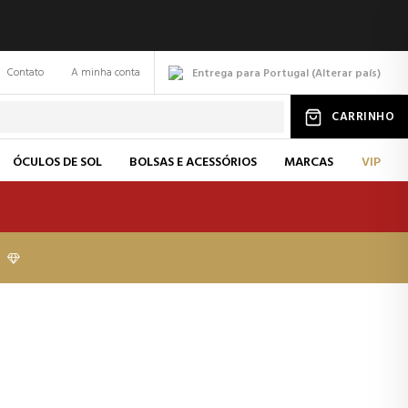
Contato
A minha conta
Entrega para Portugal
(
Alterar
país
)
CARRINHO
ÓCULOS DE SOL
BOLSAS E ACESSÓRIOS
MARCAS
VIP