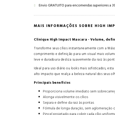
Envio GRATUITO para encomendas superiores a 3
MAIS INFORMAÇÕES SOBRE HIGH IM
Clinique High Impact Mascara - Volume, defin
Transforme seus cílios instantaneamente com a Másc
comprimento e definição para um visual mais volumo
leve e duradoura desliza suavemente da raiz às pont
Ideal para uso diário ou looks mais sofisticados, e
alto impacto que realça a beleza natural dos seus ol
Principais benefícios
Proporciona volume imediato sem sobrecarre
Alonga visivelmente os cílios
Separa e define da raiz às pontas
Fórmula de longa duração, sem aglomeração
Pincel projetado para cobrir cada cílio unifo