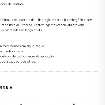
lentes de contato
 a fórmula da Máscara de Cílios High Impact é hipoalergênica, sem
zar o risco de irritação. Contém agentes condicionantes que
s e protegidos ao longo do dia.
 com movimentos em zigue-zague.
a segunda camada.
delador de cachos antes da aplicação.
dor suave para os olhos.
GORIA