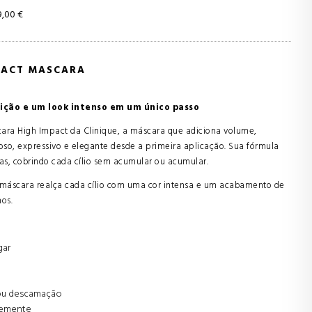
9,00 €
PACT MASCARA
ição e um look intenso em um único passo
ara High Impact da Clinique, a máscara que adiciona volume,
so, expressivo e elegante desde a primeira aplicação. Sua fórmula
as, cobrindo cada cílio sem acumular ou acumular.
sta máscara realça cada cílio com uma cor intensa e um acabamento de
hos.
gar
 ou descamação
rmemente