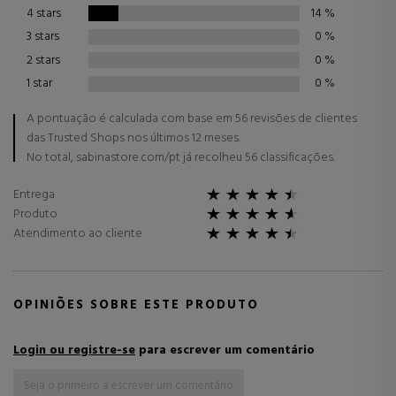
4 stars
14
%
3 stars
0
%
2 stars
0
%
1 star
0
%
A pontuação é calculada com base em 56 revisões de clientes
das Trusted Shops nos últimos 12 meses.
No total, sabinastore.com/pt já recolheu 56 classificações.
Entrega
Produto
Atendimento ao cliente
OPINIÕES SOBRE ESTE PRODUTO
Login ou registre-se
para escrever um comentário
Seja o primeiro a escrever um comentário