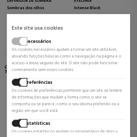
DEFINIDOR DE SOMBRA
EYELINER
Sombras dos olhos
Intense Black
37,52 €
16,81 €
Preço habitual 39,50 €
Preço habitual 29,50 €
Este site usa cookies
Necessários
Os cookies necessários ajudam a tornar um site utilizável,
ativando funções básicas como a navegação na página e o
acesso a áreas seguras do site. O site não pode funcionar
OS CLIENTES QUE COMPRARAM ESTE PRODUTO
corretamente sem esses cookies.
TAMBÉM COMPRARAM:
Preferências
Os cookies de preferências permitem que um site se lembre
de informações que mudam a forma como o site se
comporta ou se parece, como o seu idioma preferido ou a
região em que você está.
Estatísticas
Os cookies estatísticos ajudam os proprietários de sites a