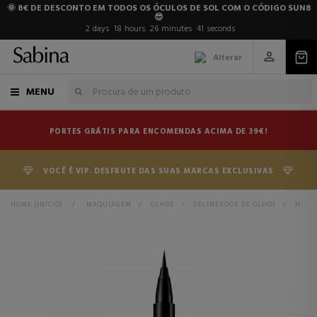
🌞 8€ DE DESCONTO EM TODOS OS ÓCULOS DE SOL COM O CÓDIGO SUN8
😎
2
days
18
hours
26
minutes
41
seconds
Alterar
MENU
PORTES GRÁTIS PARA ENCOMENDAS ACIMA DE 39€!
VOCÊ É VIP. DESFRUTE DAS SUAS MARCAS EXCLUSIVAS
HOME (INÍCIO)
>
MAQUIAGEM
>
OLHOS
>
DELINEADOR DE OLHOS
>
HIGH IMPACT EASY LIQUID LINER