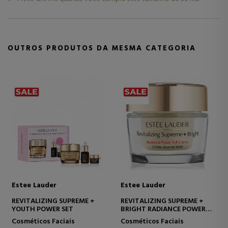
OUTROS PRODUTOS DA MESMA CATEGORIA
Estee Lauder
Estee Lauder
E
REVITALIZING SUPREME +
REVITALIZING SUPREME +
R
YOUTH POWER SET
BRIGHT RADIANCE POWER
P
SOFT CREME ULTRA SUAVE -
F
Cosméticos Faciais
Cosméticos Faciais
C
AÇÃO RÁPIDA.