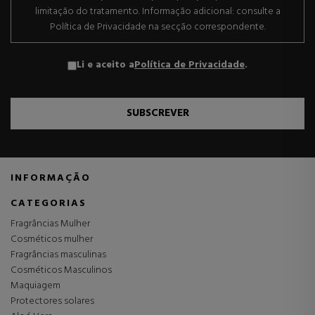
limitação do tratamento. Informação adicional: consulte a
Política de Privacidade na secção correspondente.
Li e aceito a
Política de Privacidade
.
SUBSCREVER
INFORMAÇÃO
CATEGORIAS
Fragrâncias Mulher
Cosméticos mulher
Fragrâncias masculinas
Cosméticos Masculinos
Maquiagem
Protectores solares