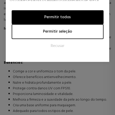
Os cookies estatísticos ajudam os proprietários de sites a
antienvelhecimento e nutrição profunda. Sua fórmula com Tecnologia
entender como os visitantes interagem com os sites,
IntuiGen™ ajuda a pele a resistir aos sinais de envelhecimento,
coletando e fornecendo informações de forma anônima.
enquanto seus pigmentos inovadores unificam o tom e proporcionam
Permitir todos
luminosidade.
Marketing
Ingredientes principais:
Os cookies de marketing são usados para rastrear visitantes
Permitir seleção
em sites. A intenção é exibir anúncios que sejam relevantes e
Tecnologia IntuiGen™: Ajuda a pele a resistir a vários sinais de
atraentes para o usuário individual e, portanto, mais valiosos
envelhecimento.
Recusar
para editores e anunciantes terceirizados.
Pigmentos inovadores: proporcionam um toque de cor que
aperfeiçoa e unifica o rosto.
Benefícios:
Corrige a cor e uniformiza o tom da pele.
Oferece benefícios antienvelhecimento.
Nutre e hidrata profundamente a pele.
Protege contra danos UV com FPS10.
Proporciona luminosidade e vitalidade.
Melhora a firmeza e a suavidade da pele ao longo do tempo.
Cria uma base uniforme para maquiagem.
Adequado para todos os tipos de pele.