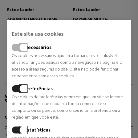
Estee Lauder
Estee Lauder
ADVANCED NIGHT REPAIR
DAYWEAR MULTI-
SYNCHRONIZED RECOVERY
PROTECTION SHEER TINT
COMPLEX
RELEASE MOISTURIZER SPF15
Serums restaurativos
Cosméticos Faciais
Este site usa cookies
SÉRUM FACIAL REPARADOR
57,19 €
40,80 €
Necessários
Preço habitual 96,00 €
Preço habitual 67,00 €
Os cookies necessários ajudam a tornar um site utilizável,
29 revisões
1 revisões
ativando funções básicas como a navegação na página e o
acesso a áreas seguras do site. O site não pode funcionar
corretamente sem esses cookies.
Preferências
MAIS INFORMAÇÕES SOBRE REVITALIZING
Os cookies de preferências permitem que um site se lembre
SUPREME CC CREME SPF10
de informações que mudam a forma como o site se
comporta ou se parece, como o seu idioma preferido ou a
região em que você está.
Creme CC Revitalizante Supremo FPS10
O Estée Lauder Revitalizing Supreme CC Creme FPS10 é um creme CC
Estatísticas
multiação que combina correção de cor, benefícios