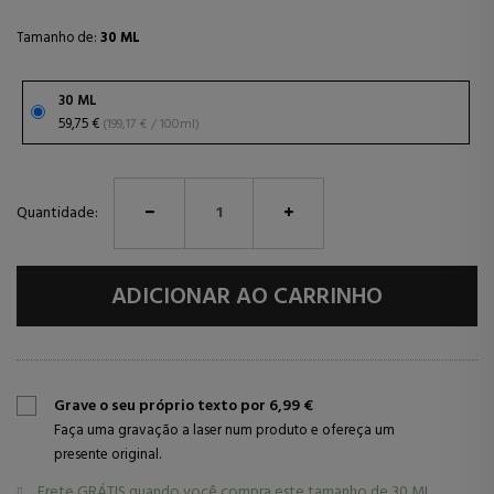
Tamanho de:
30 ML
30 ML
59,75 €
(199,17 € / 100ml)
Quantidade:
ADICIONAR AO CARRINHO
Grave o seu próprio texto por 6,99 €
Faça uma gravação a laser num produto e ofereça um
presente original.
Frete GRÁTIS quando você compra este tamanho de
30 ML