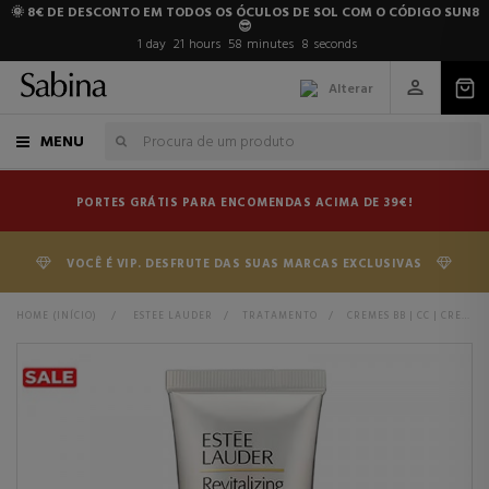
🌞 8€ DE DESCONTO EM TODOS OS ÓCULOS DE SOL COM O CÓDIGO SUN8
😎
1
day
21
hours
58
minutes
7
seconds
Alterar
MENU
PORTES GRÁTIS PARA ENCOMENDAS ACIMA DE 39€!
VOCÊ É VIP. DESFRUTE DAS SUAS MARCAS EXCLUSIVAS
HOME (INÍCIO)
>
ESTEE LAUDER
>
TRATAMENTO
>
CREMES BB | CC | CREME EE