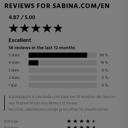
REVIEWS FOR SABINA.COM/EN
4.87
/
5.00
Excellent
56 reviews in the last 12 months
5 stars
86
%
4 stars
14
%
3 stars
0
%
2 stars
0
%
1 star
0
%
A pontuação é calculada com base em 56 revisões de clientes
das Trusted Shops nos últimos 12 meses.
No total, sabinastore.com/pt já recolheu 56 classificações.
Entrega
Produto