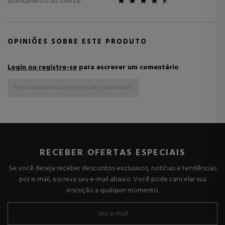
Atendimento ao cliente
OPINIÕES SOBRE ESTE PRODUTO
Login ou registre-se
para escrever um comentário
Seja o primeiro a escrever um comentário
RECEBER OFERTAS ESPECIAIS
Se você deseja receber descontos exclusivos, notícias e tendências
por e-mail, escreva seu e-mail abaixo. Você pode cancelar sua
inscrição a qualquer momento.