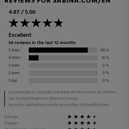
REVIEWS FOR SABINA.COM/EN
4.87
/
5.00
Excellent
56 reviews in the last 12 months
5 stars
86
%
4 stars
14
%
3 stars
0
%
2 stars
0
%
1 star
0
%
A pontuação é calculada com base em 56 revisões de clientes
das Trusted Shops nos últimos 12 meses.
No total, sabinastore.com/pt já recolheu 56 classificações.
Entrega
Produto