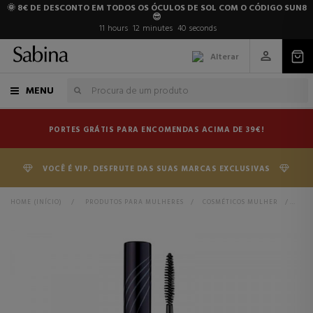
🌞 8€ DE DESCONTO EM TODOS OS ÓCULOS DE SOL COM O CÓDIGO SUN8
😎
11
hours
12
minutes
39
seconds
Alterar
MENU
PORTES GRÁTIS PARA ENCOMENDAS ACIMA DE 39€!
VOCÊ É VIP. DESFRUTE DAS SUAS MARCAS EXCLUSIVAS
HOME (INÍCIO)
>
PRODUTOS PARA MULHERES
>
COSMÉTICOS MULHER
>
SOB