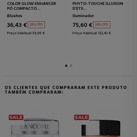
COLOR GLOW ENHANCER
PHYTO-TOUCHE ILLUSION
PÓ COMPACTO
D'ETE
MULTIFUNCIONAL
PÓ BRONZEADOR
Blushes
Iluminador
36,43 €
75,60 €
38% DTO.
38% DTO.
Preço habitual 59,00 €
Preço habitual 122,43 €
OS CLIENTES QUE COMPRARAM ESTE PRODUTO
TAMBÉM COMPRARAM: