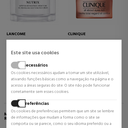
LANCOME
CLINIQUE
NUTRIX CREAM
TUDO SOBRE OLHOS RICOS
TRATAMENTO PARA O
Este site usa cookies
CONTORNO DOS OLHOS
Cosméticos Faciais
Todos os tipos de pele
37,00 €
23,00 €
52% DTO.
Necessários
Preço habitual 77,00 €
Preço habitual 46,00 €
Os cookies necessários ajudam a tornar um site utilizável,
32 revisões
4 revisões
ativando funções básicas como a navegação na página e o
acesso a áreas seguras do site. O site não pode funcionar
corretamente sem esses cookies.
Preferências
Os cookies de preferências permitem que um site se lembre
MAIS INFORMAÇÕES SOBRE SUMPTUOUS
de informações que mudam a forma como o site se
REBEL RÍMEL
comporta ou se parece, como o seu idioma preferido ou a