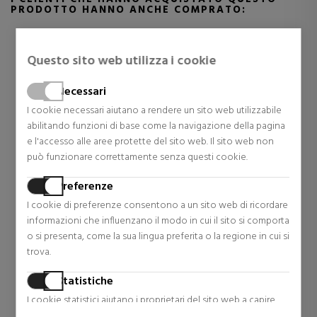
PRODOTTO HANNO ANCHE COMPRATO:
Questo sito web utilizza i cookie
Necessari
I cookie necessari aiutano a rendere un sito web utilizzabile
abilitando funzioni di base come la navigazione della pagina
e l'accesso alle aree protette del sito web. Il sito web non
può funzionare correttamente senza questi cookie.
Preferenze
CLARINS
LAURA MERCIER
I cookie di preferenze consentono a un sito web di ricordare
GNER
BAUME CORPS SUPER
EYE BROW PENCIL
informazioni che influenzano il modo in cui il sito si comporta
 ACIDO
HYDRATANT
MATITA PER SOPRACCIG
o si presenta, come la sua lingua preferita o la regione in cui si
BALSAMO CORPO SUPER
Trattamenti Corpo
Ciglia e sopracciglia
trova.
IDRATANTE
34,16 €
18,96 €
o
41% Sconto
24% Sconto
Statistiche
€
Prezzo originale 57,99 €
Prezzo originale 24,95 €
I cookie statistici aiutano i proprietari del sito web a capire
22 riesami
0 riesami
come i visitatori interagiscono con i siti raccogliendo e