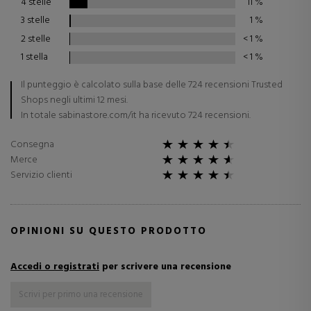
4 stelle
11
%
3 stelle
1
%
2 stelle
< 1
%
1 stella
< 1
%
Il punteggio è calcolato sulla base delle 724 recensioni Trusted
Shops negli ultimi 12 mesi.
In totale sabinastore.com/it ha ricevuto 724 recensioni.
Consegna
Merce
Servizio clienti
OPINIONI SU QUESTO PRODOTTO
Accedi o registrati
per scrivere una recensione
Scrivi per primo una recensione