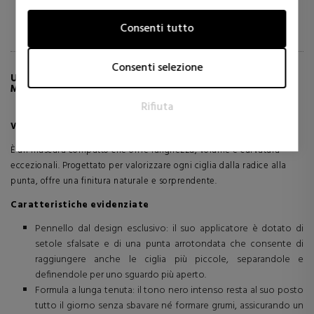
trasmettendo informazioni in forma anonima.
Consenti tutto
Marketing
I cookie per il marketing vengono utilizzati per tracciare i
Consenti selezione
visitatori sui siti web. L'intento è quello di visualizzare annunci
ULTERIORI INFORMAZIONI SU THEY'RE REAL!
MASK MASCARA
pertinenti e coinvolgenti per il singolo utente e quindi quelli
Rifiuta
di maggior valore per gli editori e gli inserzionisti terzi.
Vantaggio: sono reali! Oltre il mascara
È un mascara compatto che offre lunghezza, volume e curvatura
eccezionali. Progettato per valorizzare ogni ciglia dalla radice alla
punta, offre una finitura naturale e sorprendente.
Caratteristiche evidenziate
Pennello dal design esclusivo: il suo applicatore è dotato di
setole sfalsate e di una punta arrotondata che consente di
raggiungere anche le ciglia più piccole, separandole e
definendole per uno sguardo più aperto.
Formula a lunga tenuta: il tono nero intenso resta al suo posto
tutto il giorno senza sbavare né formare grumi, assicurando un