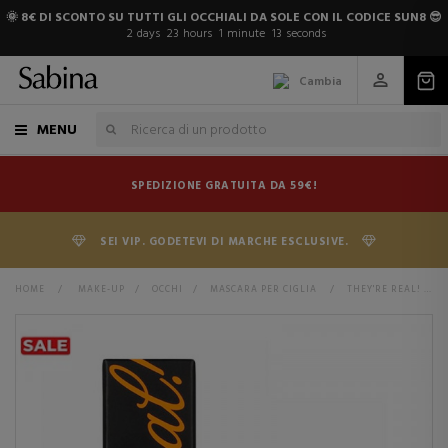
🌞 8€ DI SCONTO SU TUTTI GLI OCCHIALI DA SOLE CON IL CODICE SUN8 😎
2
days
23
hours
1
minute
12
seconds
Cambia
MENU
SPEDIZIONE GRATUITA DA 59€!
SEI VIP. GODETEVI DI MARCHE ESCLUSIVE.
HOME
>
MAKE-UP
>
OCCHI
>
MASCARA PER CIGLIA
>
THEY'RE REAL! MASK MASCARA