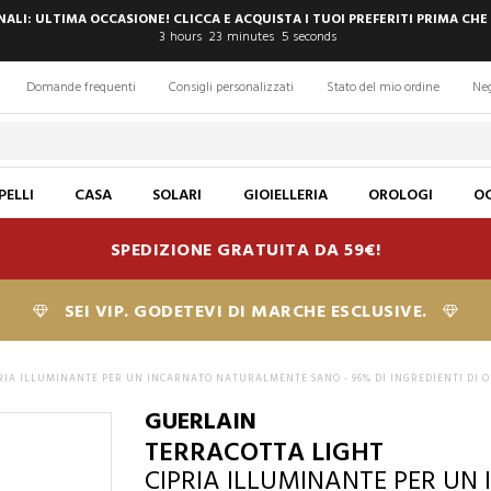
INALI: ULTIMA OCCASIONE! CLICCA E ACQUISTA I TUOI PREFERITI PRIMA CHE
3
hours
23
minutes
4
seconds
Domande frequenti
Consigli personalizzati
Stato del mio ordine
Ne
PELLI
CASA
SOLARI
GIOIELLERIA
OROLOGI
OC
SPEDIZIONE GRATUITA DA 59€!
SEI VIP. GODETEVI DI MARCHE ESCLUSIVE.
RIA ILLUMINANTE PER UN INCARNATO NATURALMENTE SANO - 96% DI INGREDIENTI DI 
GUERLAIN
TERRACOTTA LIGHT
CIPRIA ILLUMINANTE PER U