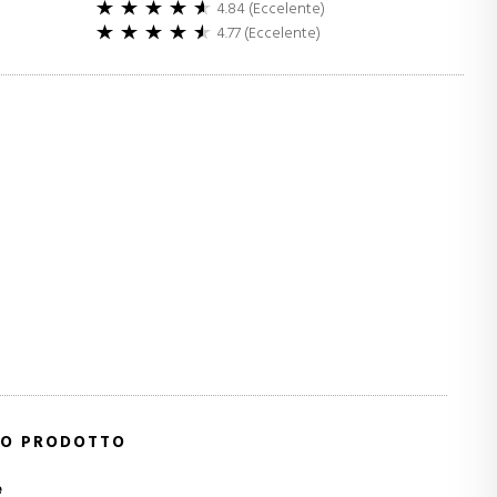
4.84 (Eccelente)
4.77 (Eccelente)
o
o
STO PRODOTTO
e