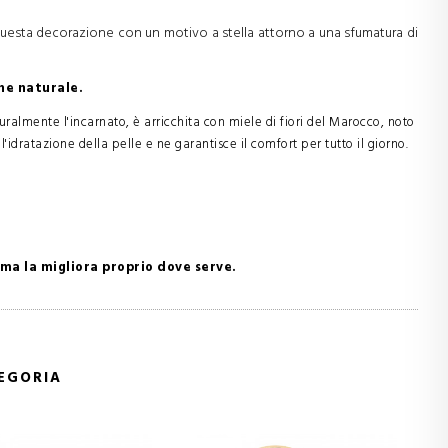
 questa decorazione con un motivo a stella attorno a una sfumatura di
ine naturale.
ralmente l'incarnato, è arricchita con miele di fiori del Marocco, noto
l'idratazione della pelle e ne garantisce il comfort per tutto il giorno.
ma la migliora proprio dove serve.
TEGORIA