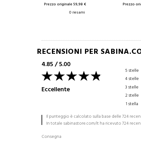
9,98 €
Prezzo originale 44,76 €
Prezzo ori
iesami
0 riesami
RECENSIONI PER SABINA.C
4.85
/
5.00
5 stelle
4 stelle
3 stelle
Eccellente
2 stelle
1 stella
Il punteggio è calcolato sulla base delle 724 recen
In totale sabinastore.com/it ha ricevuto 724 recen
Consegna