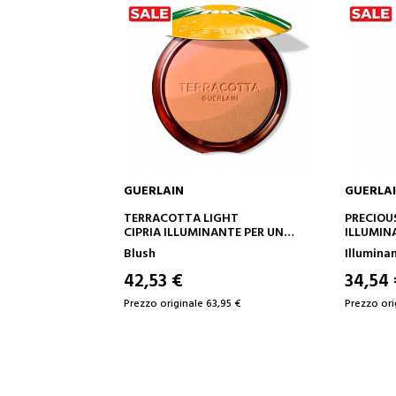
GUERLAIN
GUERLA
AL CARRELLO
AGGIUNGI AL CARRELLO
AG
IGHT
PRECIOUS LIGHT
METEORI
ANTE PER UN
ILLUMINANTE RINGIOVANENTE
PERLE DI
TURALMENTE
LUCE
Illuminanti
Trucco
NGREDIENTI DI
ALE
34,54 €
44,72
,95 €
Prezzo originale 55,94 €
Prezzo ori