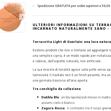
Spedizione GRATUITA per ordini superiori a 59,00
ULTERIORI INFORMAZIONI SU TERRA
INCARNATO NATURALMENTE SANO - 9
Terracotta Light di Guerlain: una luce natural
Esistono prodotti che non si limitano ad aggiungere tr
una semplice cipria, è un modo rapido per rivitalizzar
e radioso, dall'aspetto naturale, non artificiale.
La sua miscela di tonalità agisce sulla pelle senza a
luminosità. Il risultato non è un finish pesante, ma u
una giornata trascorsa all'aria aperta.
Tre conchiglie da collezione
Dakhla Blu
: un blu lapislazzuli messo in ris
azzurro cielo e bianco.
Zagora Rossa
: il contrasto tra il rosso gra