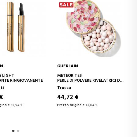
IN
GUERLAIN
GIUNGI AL CARRELLO
AGGIUNGI AL CARRELLO
TES
TERRACOTTA LUMINIZER
 POLVERE RIVELATRICI DI
Trucco
 €
58,89 €
ginale 72,64 €
Prezzo originale 61,99 €