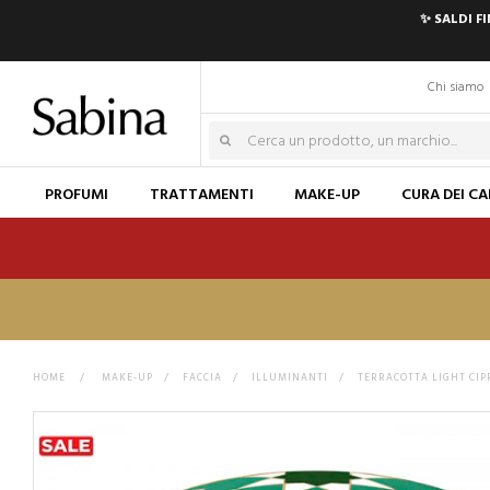
✨ SALDI F
Chi siamo
PROFUMI
TRATTAMENTI
MAKE-UP
CURA DEI CA
HOME
>
MAKE-UP
>
FACCIA
>
ILLUMINANTI
>
TERRACOTTA LIGHT CIP