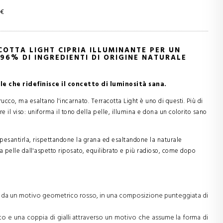
 €
COTTA LIGHT CIPRIA ILLUMINANTE PER UN
6% DI INGREDIENTI DI ORIGINE NATURALE
e che ridefinisce il concetto di luminosità sana.
ucco, ma esaltano l'incarnato. Terracotta Light è uno di questi. Più di
e il viso: uniforma il tono della pelle, illumina e dona un colorito sano
ppesantirla, rispettandone la grana ed esaltandone la naturale
na pelle dall'aspetto riposato, equilibrato e più radioso, come dopo
alto da un motivo geometrico rosso, in una composizione punteggiata di
nato e una coppia di gialli attraverso un motivo che assume la forma di