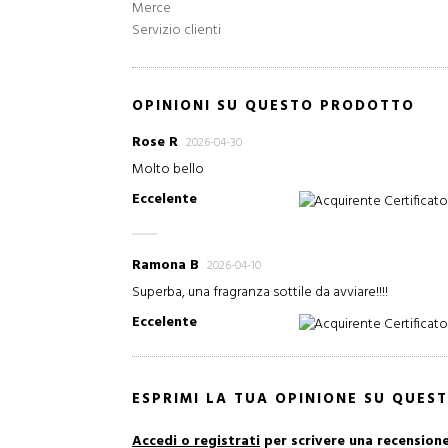
Merce
Servizio clienti
OPINIONI SU QUESTO PRODOTTO
Rose R
2026-04-30
Molto bello
Eccelente
Acquirente Certificat
Ramona B
2026-04-10
Superba, una fragranza sottile da avviare!!!!
Eccelente
Acquirente Certificat
ESPRIMI LA TUA OPINIONE SU QUE
Accedi o registrati
per scrivere una recension