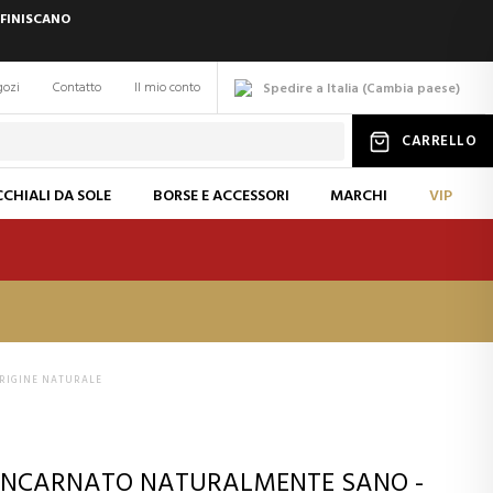
 FINISCANO
gozi
Contatto
Il mio conto
Spedire a Italia
(
Cambia
paese
)
CARRELLO
CHIALI DA SOLE
BORSE E ACCESSORI
MARCHI
VIP
ORIGINE NATURALE
N INCARNATO NATURALMENTE SANO -