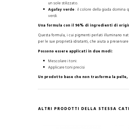
un sole stilizzato.
Agafay verde
: il colore della giada domina
verdi.
Una formula con il 96% di ingredienti di orig
Questa formula, i cui pigmenti perlati illuminano natu
per le sue proprietà idratanti, che aiuta a preservare 
Possono essere applicati in due modi:
Mescolare i toni:
Applicare toni precisi
Un prodotto base che non trasforma la pelle, 
ALTRI PRODOTTI DELLA STESSA CA