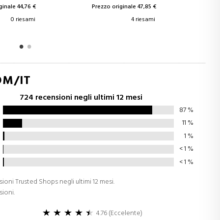
ginale 47,85 €
Prezzo originale 68,24 €
4 riesami
1 riesami
OM/IT
724 recensioni negli ultimi 12 mesi
87
%
11
%
1
%
< 1
%
< 1
%
sioni Trusted Shops negli ultimi 12 mesi.
sioni.
4.76 (Eccelente)