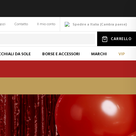
gozi
Contatto
Il mio conto
Spedire a Italia
(
Cambia
paese
)
CARRELLO
CHIALI DA SOLE
BORSE E ACCESSORI
MARCHI
VIP