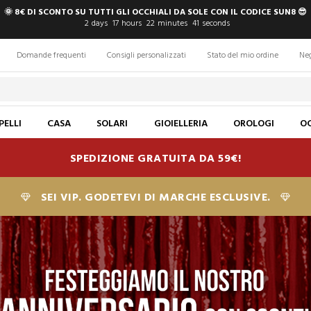
🌞 8€ DI SCONTO SU TUTTI GLI OCCHIALI DA SOLE CON IL CODICE SUN8 😎
2
days
17
hours
22
minutes
39
seconds
Domande frequenti
Consigli personalizzati
Stato del mio ordine
Ne
PELLI
CASA
SOLARI
GIOIELLERIA
OROLOGI
OC
SPEDIZIONE GRATUITA DA 59€!
SEI VIP. GODETEVI DI MARCHE ESCLUSIVE.