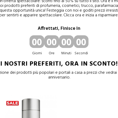
offerta spettacolare: sconti fino al 50% su tutto il sito. Ora è i
oi prodotti preferiti di profumeria, cosmetici, trucco, parafarmacia
questa opportunità unica! Festeggia con noi e goditi prezzi irresistib
er sentirti e apparire spettacolare. Clicca ora e inizia a risparmiar
Affrettati, Finisce In
00
00
00
00
Giorni
Ore
Minuti
Secondi
I NOSTRI PREFERITI, ORA IN SCONTO!
zione dei prodotti più popolari e portali a casa a prezzi che vedrai
anniversario.