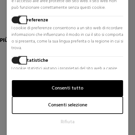
e l'accesso alle aree protette del sito web. Il sito web non
71,00 €
può funzionare correttamente senza questi cookie.
0 riesami
Preferenze
I cookie di preferenze consentono a un sito web di ricordare
informazioni che influenzano il modo in cui il sito si comporta
PIÙ DI PANDORA
o si presenta, come la sua lingua preferita o la regione in cui si
trova.
Statistiche
I cookie statistici aiutano i proprietari del sito web a capire
come i visitatori interagiscono con i siti raccogliendo e
trasmettendo informazioni in forma anonima.
Consenti tutto
Marketing
I cookie per il marketing vengono utilizzati per tracciare i
Consenti selezione
visitatori sui siti web. L'intento è quello di visualizzare annunci
pertinenti e coinvolgenti per il singolo utente e quindi quelli
Pandora
Pandora
Rifiuta
di maggior valore per gli editori e gli inserzionisti terzi.
ANCHOR NECKLACE
ANELLI COMBINABILI
393899C00
FORMA ORGANICA