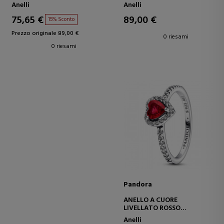
193264C00
Anelli
Anelli
75,65 €
89,00 €
15% Sconto
Prezzo originale 89,00 €
0 riesami
0 riesami
Pandora
ANELLO A CUORE
LIVELLATO ROSSO
BRILLANTE 198421C02
Anelli