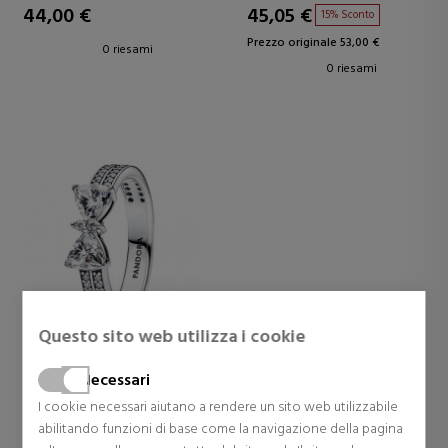
44,00 €
45,05 €
15% Sconto
Prezzo originale 53,00 €
0 riesami
0 riesami
Questo sito web utilizza i cookie
Pandora
Necessari
SHINY BOW RING 193552C01
I cookie necessari aiutano a rendere un sito web utilizzabile
abilitando funzioni di base come la navigazione della pagina
Anelli