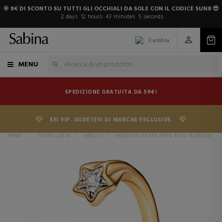
🌞 8€ DI SCONTO SU TUTTI GLI OCCHIALI DA SOLE CON IL CODICE SUN8 😎
2
days
12
hours
43
minutes
5
seconds
Cambia
MENU
SPEDIZIONE GRATUITA DA 59€!
SEI VIP. GODETEVI DI MARCHE ESCLUSIVE.
HOME
>
GIOIELLERIA
>
ANELLI
>
SHOOTING STARS OPEN RING 163582C01