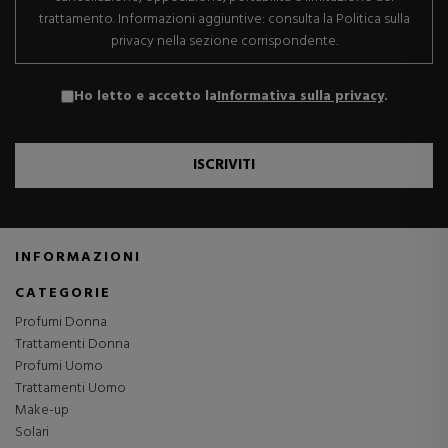
trattamento. Informazioni aggiuntive: consulta la Politica sulla
privacy nella sezione corrispondente.
Ho letto e accetto la
Informativa sulla privacy
.
ISCRIVITI
INFORMAZIONI
CATEGORIE
Profumi Donna
Trattamenti Donna
Profumi Uomo
Trattamenti Uomo
Make-up
Solari