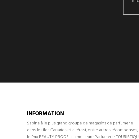
Inf
INFORMATION
Sabina à le plus grand groupe de magasins de parfumerie
dans les îles Canaries et a réussi, entre autres récompenses,
le Prix BEAUTY PROOF a la meilleure Parfumerie TOURISTIQU