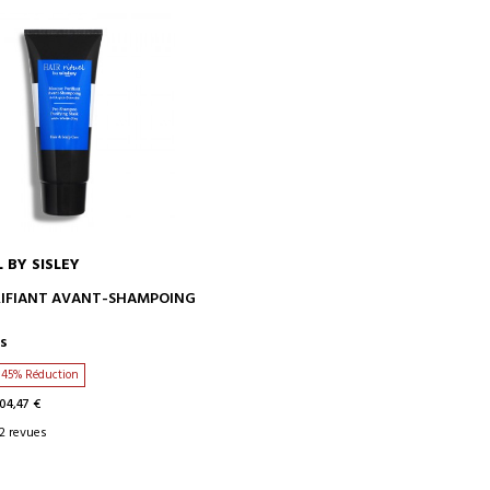
 BY SISLEY
AJOUTER AU PANIER
IFIANT AVANT-SHAMPOING
s
45% Réduction
104,47 €
2 revues