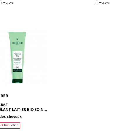
0 revues
0 revues
ERER
AJOUTER AU PANIER
AUME
LANT LAITIER BIO SOIN
des cheveux
5% Réduction