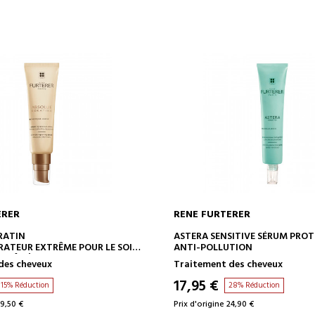
ERER
RENE FURTERER
AJOUTER AU PANIER
AJOUTER AU PANIE
RATIN
ASTERA SENSITIVE SÉRUM PRO
RATEUR EXTRÊME POUR LE SOIN
ANTI-POLLUTION
 ABÎMÉES
des cheveux
Traitement des cheveux
17,95 €
15% Réduction
28% Réduction
29,50 €
Prix d'origine 24,90 €