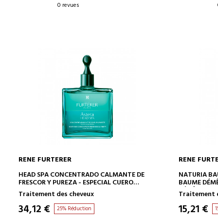
0 revues
RENE FURTERER
RENE FURT
AJOUTER AU PANIER
HEAD SPA CONCENTRADO CALMANTE DE
NATURIA B
FRESCOR Y PUREZA - ESPECIAL CUERO
BAUME DÉMÊ
CABELLUDO - ACEITES ESENCIALES BIO
DÉMÊLANT
Traitement des cheveux
Traitement 
34,12 €
15,21 €
25% Réduction
1