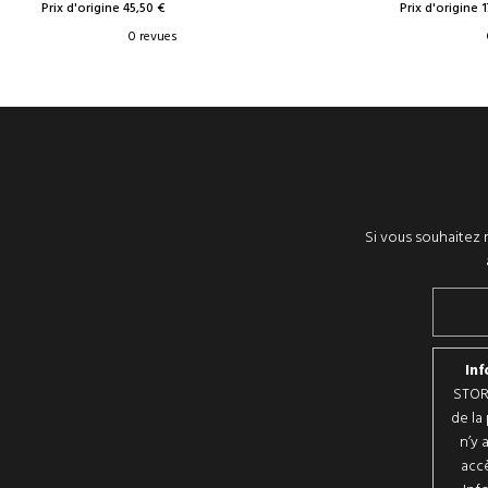
Prix d'origine 45,50 €
Prix d'origine 
0 revues
Si vous souhaitez r
Inf
STORE
de la
n’y 
accè