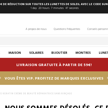
8€ DE RÉDUCTION SUR TOUTES LES LUNETTES DE SOLEIL AVEC LE CODE SUN
1
day
20
hours
7
minutes
46
seconds
A propos de nous
Questions fréquentes
Conseils personn
X
MAISON
SOLAIRES
BIJOUTIER
MONTRES
LUNET
LIVRAISON GRATUITE À PARTIR DE 59€!
VOUS ÊTES VIP. PROFITEZ DE MARQUES EXCLUSIVES
E KERATIN CRÈME DE BEAUTÉ RÉPARATRICE SANS RINÇAGE