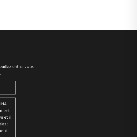
euillez entrer votre
.
BINA
tement
 et il
ées :
ment.