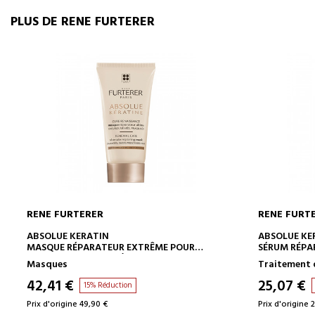
PLUS DE RENE FURTERER
RENE FURTERER
RENE FURT
AJOUTER AU PANIER
ABSOLUE KERATIN
ABSOLUE KE
MASQUE RÉPARATEUR EXTRÊME POUR
SÉRUM RÉPA
CHEVEUX NORMAUX À FINS
DES POINTES
Masques
Traitement 
42,41 €
25,07 €
15% Réduction
Prix d'origine 49,90 €
Prix d'origine 