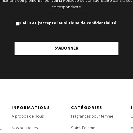
ormations complémentaires : voir la Politique de confidentialité dans la sec
correspondante.
J'ai lu et j'accepte la
Politique de confidentialité
.
S'ABONNER
INFORMATIONS
CATÉGORIES
A propos de nous
Fragrances pour femme
C
Nos boutiques
Soins Femme
M
E