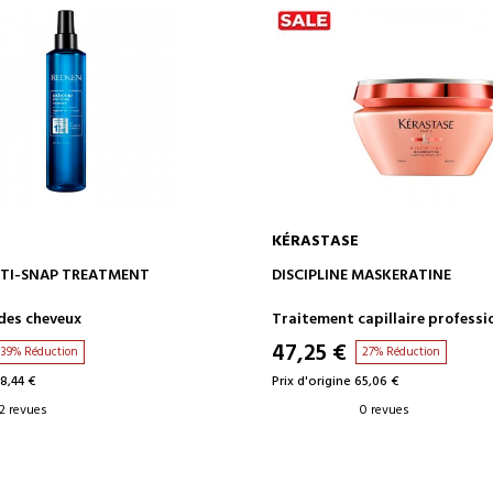
KÉRASTASE
AJOUTER AU PANIER
AJOUTER AU PANIE
TI-SNAP TREATMENT
DISCIPLINE MASKERATINE
des cheveux
Traitement capillaire professi
47,25 €
39% Réduction
27% Réduction
38,44 €
Prix d'origine 65,06 €
2 revues
0 revues