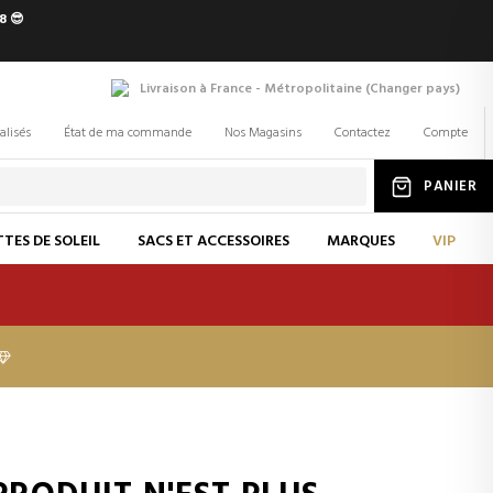
8 😎
Livraison à France - Métropolitaine
(
Changer
pays
)
alisés
État de ma commande
Nos Magasins
Contactez
Compte
PANIER
TES DE SOLEIL
SACS ET ACCESSOIRES
MARQUES
VIP