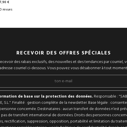
17,90 €
0 revues
RECEVOIR DES OFFRES SPÉCIALES
ecevoir des rabais exclusifs, des nouvelles et des tendances par courriel, v
adresse courriel ci-dessous. Vous pouvez vous désabonner à tout moment
ormation de base sur la protection des données.
Responsable : "SA
, S.L.". Finalité : gestion complète de la newsletter. Base légale : consen
 personne concernée. Destinataires : aucun transfert de données n’est prévu
a pas de transfert international de données. Droits des personnes concern
s, rectification, suppression, opposition, portabilité et limitation du traite