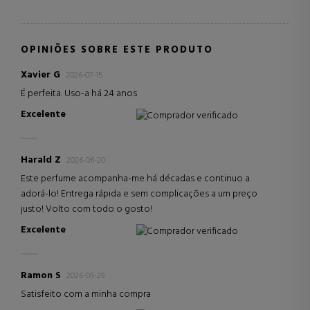
OPINIÕES SOBRE ESTE PRODUTO
Xavier G
2026-07-15
É perfeita. Uso-a há 24 anos
Excelente
Comprador verificado
Harald Z
2026-06-20
Este perfume acompanha-me há décadas e continuo a
adorá-lo! Entrega rápida e sem complicações a um preço
justo! Volto com todo o gosto!
Excelente
Comprador verificado
Ramon S
2026-05-29
Satisfeito com a minha compra