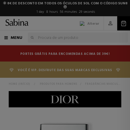
🌞 8€ DE DESCONTO EM TODOS OS ÓCULOS DE SOL COM O CÓDIGO SUN8
😎
1
day
8
hours
56
minutes
28
seconds
Alterar
MENU
PORTES GRÁTIS PARA ENCOMENDAS ACIMA DE 39€!
VOCÊ É VIP. DESFRUTE DAS SUAS MARCAS EXCLUSIVAS
HOME (INÍCIO)
>
PRODUTOS PARA HOMENS
>
FRAGRÂNCIAS MASCULINAS