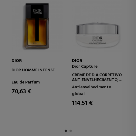
DIOR
DIOR
DI
Dior Capture
DIOR HOMME INTENSE
SA
CREME DE DIA CORRETIVO
EA
ANTIENVELHECIMENTO,
Eau de Parfum
Ea
RUGAS E FIRMEZA DE
Antienvelhecimento
ALTO DESEMPENHO
70,63 €
1
global
114,51 €