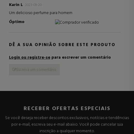
Karin L
2023-09-20
Um delicioso perfume para homem
Óptimo
Comprador verificado
DÊ A SUA OPINIÃO SOBRE ESTE PRODUTO
Login ou registre-se
para escrever um comentário
Escreva um comentário
RECEBER OFERTAS ESPECIAIS
Se você deseja receber descontos exclusivos, notícias e tendências
por e-mail, escreva seu e-mail abaixo. Você pode cancelar sua
inscrição a qualquer momento.