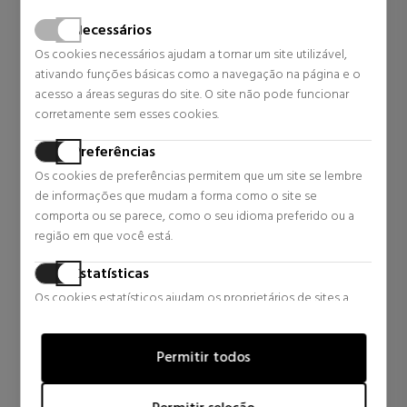
Energia Superior
Necessários
Um perfume jovem e urbano para o homem aberto a novas
Os cookies necessários ajudam a tornar um site utilizável,
perspectivas e horizontes, composto por uma harmonia sutil de
ativando funções básicas como a navegação na página e o
notas amadeiradas, picantes e frescas que misturam toranja,
acesso a áreas seguras do site. O site não pode funcionar
pimenta e vetiver. Brilhante e vibrante
corretamente sem esses cookies.
Notas olfativas
Preferências
As notas de topo são toranja.
Os cookies de preferências permitem que um site se lembre
As notas de coração são pimenta preta
de informações que mudam a forma como o site se
As notas de fundo são vetiver
comporta ou se parece, como o seu idioma preferido ou a
região em que você está.
Palavras do perfumista
Higher exala uma energia suave, sensações aéreas. Perfumes
Estatísticas
impetuosos, contemporâneos e urbanos. A luminosidade e
Os cookies estatísticos ajudam os proprietários de sites a
fluidez de um acorde frutado combinam-se com as vibrações e
entender como os visitantes interagem com os sites,
energia das especiarias.
coletando e fornecendo informações de forma anônima.
Permitir todos
Marketing
REVIEWS FOR SABINA.COM/EN
Os cookies de marketing são usados para rastrear visitantes