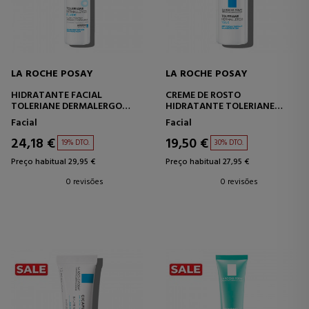
LA ROCHE POSAY
LA ROCHE POSAY
HIDRATANTE FACIAL
CREME DE ROSTO
TOLERIANE DERMALERGO
HIDRATANTE TOLERIANE
FLUID
DERMALLERGO EYE
Facial
Facial
24,18 €
19,50 €
19% DTO.
30% DTO.
Preço habitual 29,95 €
Preço habitual 27,95 €
0 revisões
0 revisões