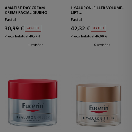
AMATIST DAY CREAM
HYALURON-FILLER VOLUME-
CREME FACIAL DIURNO
LIFT
CREME FACIAL DE DIA PARA
Facial
Facial
PELE NORMAL/MISTA
30,99 €
42,32 €
24% DTO.
8% DTO.
Preço habitual 40,77 €
Preço habitual 46,00 €
1 revisões
0 revisões