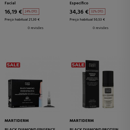
HIDRATANTE E FIRMADORA
TRATAMENTO
Facial
Específico
ANTIENVELHECIMENTO -
ANTIOXIDANTE
16,19 €
34,36 €
24% DTO.
32% DTO.
Preço habitual 21,30 €
Preço habitual 50,53 €
0 revisões
0 revisões
MARTIDERM
MARTIDERM
BLACK DIAMOND EPIGENCE
BLACK DIAMOND PROTEIN