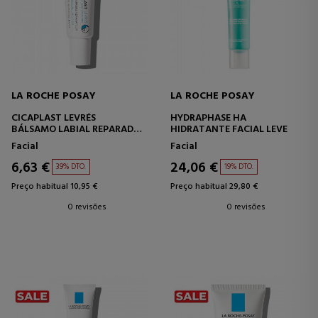
LA ROCHE POSAY
LA ROCHE POSAY
CICAPLAST LEVRÉS
HYDRAPHASE HA
BÁLSAMO LABIAL REPARADOR
HIDRATANTE FACIAL LEVE
DE BARREIRA
Facial
Facial
6,63 €
24,06 €
39% DTO.
19% DTO.
Preço habitual 10,95 €
Preço habitual 29,80 €
0 revisões
0 revisões