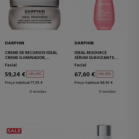
DARPHIN
DARPHIN
CREME DE RECURSOS IDEAL
IDEAL RESOURCE
CREME ILUMINADOR,
SÉRUM SUAVIZANTE
SUAVIZANTE E
APERFEIÇOADOR
Facial
Facial
RETEXTURIZANTE
59,24 €
67,60 €
24% DTO.
24% DTO.
Preço habitual 77,95 €
Preço habitual 88,95 €
0 revisões
0 revisões