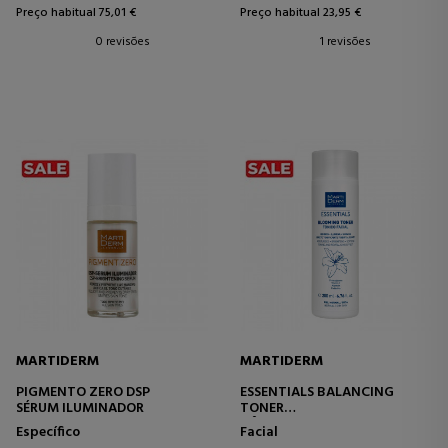
Preço habitual 75,01 €
Preço habitual 23,95 €
0 revisões
1 revisões
MARTIDERM
MARTIDERM
PIGMENTO ZERO DSP
ESSENTIALS BALANCING
SÉRUM ILUMINADOR
TONER
TÔNICO PARA PELE SECA
Específico
Facial