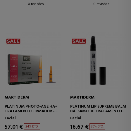
0 revisões
0 revisões
MARTIDERM
MARTIDERM
PLATINUM PHOTO-AGE HA+
PLATINUM LIP SUPREME BALM
TRATAMENTO FIRMADOR -
BÁLSAMO DE TRATAMENTO
ANTIOXIDANTE
INTENSIVO
Facial
Facial
57,01 €
16,67 €
24% DTO.
30% DTO.