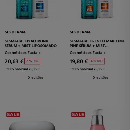
SESDERMA
SESDERMA
SESMAHAL HYALURONIC
SESMAHAL FRENCH MARITIME
SÉRUM + MIST LIPOSOMADO
PINE SÉRUM + MIST
LIPOSOMADO
Cosméticos Faciais
Cosméticos Faciais
20,63 €
19,80 €
29% DTO.
32% DTO.
Preço habitual 28,95 €
Preço habitual 28,95 €
0 revisões
0 revisões