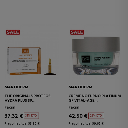
MARTIDERM
MARTIDERM
THE ORIGINALS PROTEOS
CREME NOTURNO PLATINUM
HYDRA PLUS SP
GF VITAL-AGE
TRATAMENTO FIRMADOR E
CREME ANTIRRUGAS -
Facial
Facial
HIDRATANTE
ANTIENVELHECIMENTO
37,32 €
42,50 €
31% DTO.
29% DTO.
Preço habitual 53,90 €
Preço habitual 59,65 €