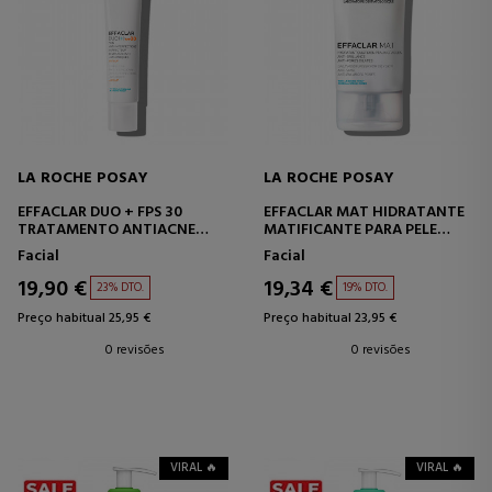
LA ROCHE POSAY
LA ROCHE POSAY
EFFACLAR DUO + FPS 30
EFFACLAR MAT HIDRATANTE
TRATAMENTO ANTIACNE
MATIFICANTE PARA PELE
PARA PELE OLEOSA
OLEOSA
Facial
Facial
19,90 €
19,34 €
23% DTO.
19% DTO.
Preço habitual 25,95 €
Preço habitual 23,95 €
0 revisões
0 revisões
VIRAL 🔥
VIRAL 🔥