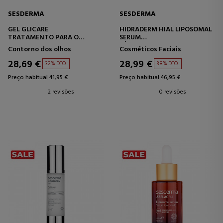
SESDERMA
SESDERMA
GEL GLICARE
HIDRADERM HIAL LIPOSOMAL
TRATAMENTO PARA O
SERUM
CONTORNO DOS OLHOS E
SÉRUM HIDRATANTE
Contorno dos olhos
Cosméticos Faciais
LÁBIOS
28,69 €
28,99 €
32% DTO.
38% DTO.
Preço habitual 41,95 €
Preço habitual 46,95 €
2 revisões
0 revisões