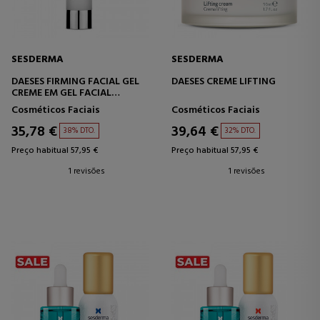
SESDERMA
SESDERMA
DAESES FIRMING FACIAL GEL
DAESES CREME LIFTING
CREME EM GEL FACIAL
FIRMADOR
Cosméticos Faciais
Cosméticos Faciais
35,78 €
39,64 €
38% DTO.
32% DTO.
Preço habitual 57,95 €
Preço habitual 57,95 €
1 revisões
1 revisões