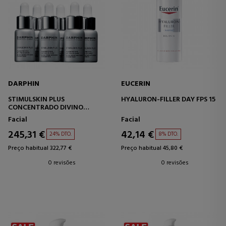
DARPHIN
EUCERIN
STIMULSKIN PLUS
HYALURON-FILLER DAY FPS 15
CONCENTRADO DIVINO
ANTIENVELHECIMENTO 28
Facial
Facial
DIAS
245,31 €
42,14 €
24% DTO.
8% DTO.
Preço habitual 322,77 €
Preço habitual 45,80 €
0 revisões
0 revisões