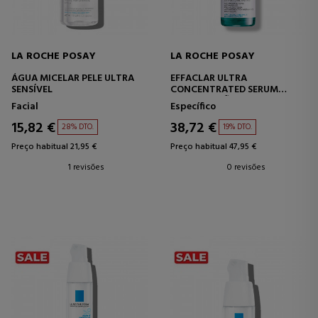
LA ROCHE POSAY
LA ROCHE POSAY
ÁGUA MICELAR PELE ULTRA
EFFACLAR ULTRA
SENSÍVEL
CONCENTRATED SERUM
SORO DE AÇÃO INTENSIVA
Facial
Específico
15,82 €
38,72 €
28% DTO.
19% DTO.
Preço habitual 21,95 €
Preço habitual 47,95 €
1 revisões
0 revisões