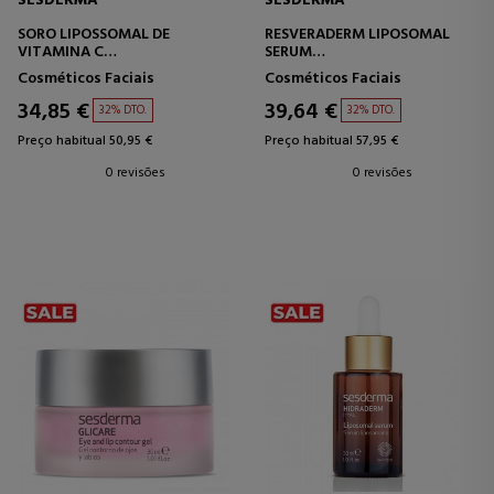
SESDERMA
SESDERMA
SORO LIPOSSOMAL DE
RESVERADERM LIPOSOMAL
VITAMINA C
SERUM
SORO PARA TRATAMENTO
SORO ANTIOXIDANTE
Cosméticos Faciais
Cosméticos Faciais
INTENSIVO
34,85 €
39,64 €
32% DTO.
32% DTO.
Preço habitual 50,95 €
Preço habitual 57,95 €
0 revisões
0 revisões