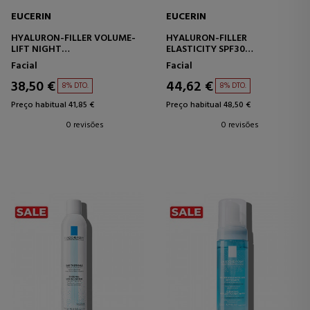
EUCERIN
EUCERIN
HYALURON-FILLER VOLUME-
HYALURON-FILLER
LIFT NIGHT
ELASTICITY SPF30
CREME FACIAL NOTURNO
CREME FACIAL DIURNO COM
Facial
Facial
PROTEÇÃO
38,50 €
44,62 €
8% DTO.
8% DTO.
Preço habitual 41,85 €
Preço habitual 48,50 €
0 revisões
0 revisões