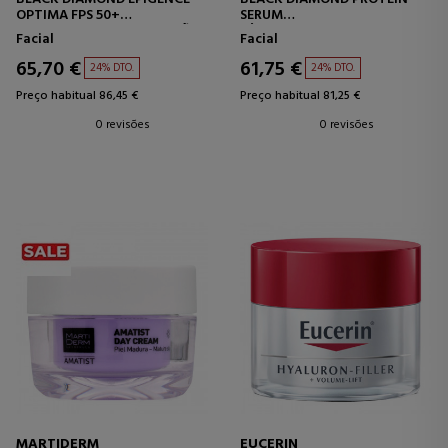
OPTIMA FPS 50+
SERUM
TRATAMENTO DE PROTEÇÃO
SÉRUM ULTRA INTENSIVO
Facial
Facial
FACIAL
65,70 €
61,75 €
24% DTO.
24% DTO.
Preço habitual 86,45 €
Preço habitual 81,25 €
0 revisões
0 revisões
MARTIDERM
EUCERIN