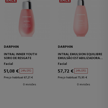
DARPHIN
DARPHIN
INTRAL INNER YOUTH
INTRAL EMULSION EQUILIBRE
SORO DE RESGATE
EMULSÃO ESTABILIZADORA
ATIVA
Facial
Facial
51,08 €
57,72 €
24% DTO.
24% DTO.
Preço habitual 67,21 €
Preço habitual 75,95 €
0 revisões
0 revisões