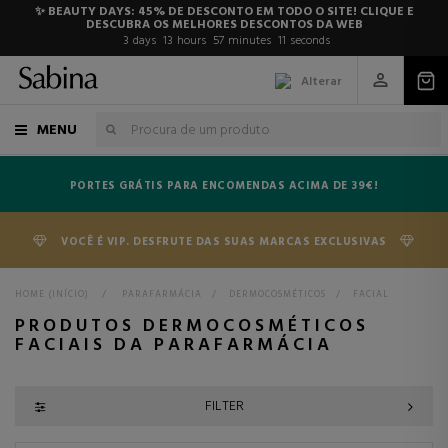
✨ BEAUTY DAYS: 45% DE DESCONTO EM TODO O SITE! CLIQUE E
DESCUBRA OS MELHORES DESCONTOS DA WEB
3
days
13
hours
57
minutes
9
seconds
Alterar
MENU
PORTES GRÁTIS PARA ENCOMENDAS ACIMA DE 39€!
VOCÊ É VIP. DESFRUTE DAS SUAS MARCAS EXCLUSIVAS
HOME (INÍCIO)
>
PARAFARMÁCIA
>
DERMOCOSMÉTICOS
>
FACIAL
PRODUTOS DERMOCOSMÉTICOS
FACIAIS DA PARAFARMÁCIA
FILTER