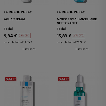
LA ROCHE POSAY
LA ROCHE POSAY
ÁGUA TERMAL
MOUSSE D'EAU MICELLAIRE
NETTOYANTE
DEMAQUILANTE ESPUMANTE
Facial
Facial
9,94 €
15,83 €
29% DTO.
24% DTO.
Preço habitual 13,95 €
Preço habitual 20,95 €
0 revisões
0 revisões