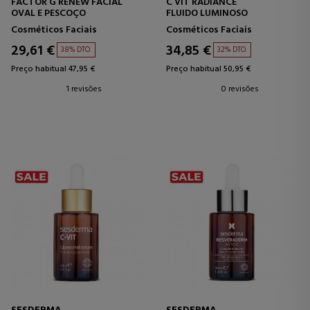
FACTOR G RENEW FACIAL
C VIT RADIANCE
OVAL E PESCOÇO
FLUIDO LUMINOSO
Cosméticos Faciais
Cosméticos Faciais
29,61 €
34,85 €
38% DTO.
32% DTO.
Preço habitual 47,95 €
Preço habitual 50,95 €
1 revisões
0 revisões