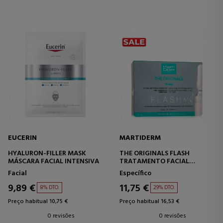
EUCERIN
MARTIDERM
HYALURON-FILLER MASK
THE ORIGINALS FLASH
MÁSCARA FACIAL INTENSIVA
TRATAMENTO FACIAL
RADIANCE
Facial
Específico
9,89 €
11,75 €
8% DTO.
29% DTO.
Preço habitual 10,75 €
Preço habitual 16,53 €
0 revisões
0 revisões