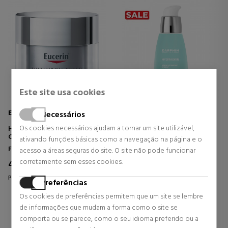
Este site usa cookies
EUCERIN
DARPHIN
Necessários
Os cookies necessários ajudam a tornar um site utilizável,
HYALURON FILLER NIGHT
HYDRASKIN SERUM
CREME NOTURNO REPARADOR
SÉRUM HIDRATANTE
ativando funções básicas como a navegação na página e o
INTENSIVO
Facial
Facial
acesso a áreas seguras do site. O site não pode funcionar
corretamente sem esses cookies.
42,50 €
44,80 €
8% DTO.
24% DTO.
Preço habitual 46,20 €
Preço habitual 58,95 €
Preferências
0 revisões
0 revisões
Os cookies de preferências permitem que um site se lembre
de informações que mudam a forma como o site se
comporta ou se parece, como o seu idioma preferido ou a