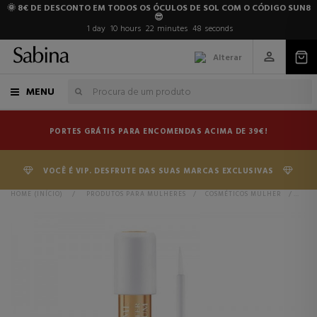
🌞 8€ DE DESCONTO EM TODOS OS ÓCULOS DE SOL COM O CÓDIGO SUN8
😎
1
day
10
hours
22
minutes
48
seconds
Alterar
MENU
PORTES GRÁTIS PARA ENCOMENDAS ACIMA DE 39€!
VOCÊ É VIP. DESFRUTE DAS SUAS MARCAS EXCLUSIVAS
HOME (INÍCIO)
>
PRODUTOS PARA MULHERES
>
COSMÉTICOS MULHER
>
SOB