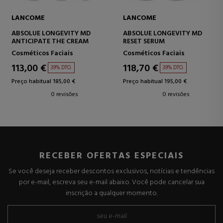
LANCOME
LANCOME
ABSOLUE LONGEVITY MD
ABSOLUE LONGEVITY MD
ANTICIPATE THE CREAM
RESET SERUM
Cosméticos Faciais
Cosméticos Faciais
113,00 €
118,70 €
39% DTO.
39% DTO.
Preço habitual 185,00 €
Preço habitual 195,00 €
0 revisões
0 revisões
RECEBER OFERTAS ESPECIAIS
Se você deseja receber descontos exclusivos, notícias e tendências
por e-mail, escreva seu e-mail abaixo. Você pode cancelar sua
inscrição a qualquer momento.