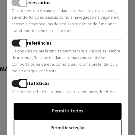
Necessários
BETER
BETER
Os cookies necessários ajudam a tornar um site utilizável,
BROW BOOSTER GEL
POWDER FINISH LÁPIS DE
ativando funções básicas como a navegação na página e o
VOLUMIZADOR DE
SOBRANCELHA
SOBRANCELHAS
acesso a áreas seguras do site. O site não pode funcionar
Sobrancelhas e cílios
Sobrancelhas e cílios
corretamente sem esses cookies.
10,90 €
8,00 €
Preferências
0 revisões
0 revisões
Os cookies de preferências permitem que um site se lembre
de informações que mudam a forma como o site se
comporta ou se parece, como o seu idioma preferido ou a
MAIS DE LANCOME
região em que você está.
Estatísticas
Os cookies estatísticos ajudam os proprietários de sites a
entender como os visitantes interagem com os sites,
coletando e fornecendo informações de forma anônima.
Permitir todos
Marketing
Os cookies de marketing são usados para rastrear visitantes
Permitir seleção
em sites. A intenção é exibir anúncios que sejam relevantes e