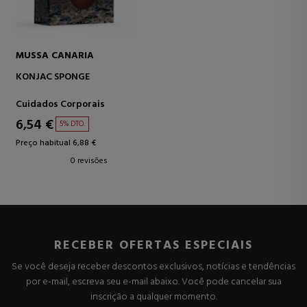
MUSSA CANARIA
KONJAC SPONGE
Cuidados Corporais
6,54 €
5% DTO.
Preço habitual 6,88 €
0 revisões
RECEBER OFERTAS ESPECIAIS
Se você deseja receber descontos exclusivos, notícias e tendências
por e-mail, escreva seu e-mail abaixo. Você pode cancelar sua
inscrição a qualquer momento.