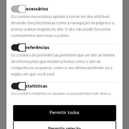
Necessários
AYSA
AYSA
Os cookies necessários ajudam a tornar um site utilizável,
ALOE VERA BALM
ALOE VERA SET
ativando funções básicas como a navegação na página e o
PROTETOR LABIAL
acesso a áreas seguras do site. O site não pode funcionar
Lábios
Cuidados Corporais
corretamente sem esses cookies.
3,75 €
7,59 €
24% DTO.
15% DTO.
Preferências
Preço habitual 4,95 €
Preço habitual 8,95 €
Os cookies de preferências permitem que um site se lembre
4 revisões
3 revisões
de informações que mudam a forma como o site se
comporta ou se parece, como o seu idioma preferido ou a
região em que você está.
Estatísticas
Os cookies estatísticos ajudam os proprietários de sites a
entender como os visitantes interagem com os sites,
coletando e fornecendo informações de forma anônima.
Permitir todos
Marketing
Os cookies de marketing são usados para rastrear visitantes
Permitir seleção