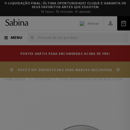
✨ LIQUIDAÇÃO FINAL: ÚLTIMA OPORTUNIDADE! CLIQUE E GARANTA OS
SEUS FAVORITOS ANTES QUE ESGOTEM
18
hours
55
minutes
40
seconds
Alterar
MENU
PORTES GRÁTIS PARA ENCOMENDAS ACIMA DE 39€!
VOCÊ É VIP. DESFRUTE DAS SUAS MARCAS EXCLUSIVAS
HOME (INÍCIO)
>
ALOÉ VERA
>
EXTRA MOISTURIZING VEGAN BODY CREAM WITH NATURAL COCONUT OIL AND COCONUT BUTTER