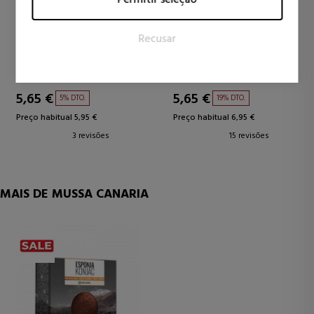
em sites. A intenção é exibir anúncios que sejam relevantes e
atraentes para o usuário individual e, portanto, mais valiosos
EJOVE
AYSA
Recusar
para editores e anunciantes terceirizados.
HAND AND BODY CREAM
ALOE VERA GEL
GEL PURO
Cuidados Corporais
Cosméticos Faciais
5,65 €
5,65 €
5% DTO.
19% DTO.
Preço habitual 5,95 €
Preço habitual 6,95 €
3 revisões
15 revisões
MAIS DE MUSSA CANARIA