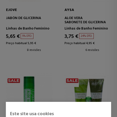
EJOVE
AYSA
JABÓN DE GLICERINA
ALOE VERA
SABONETE DE GLICERINA
Linhas de Banho Feminino
Linhas de Banho Feminino
5,65 €
3,75 €
5% DTO.
24% DTO.
Preço habitual 5,95 €
Preço habitual 4,95 €
8 revisões
6 revisões
Este site usa cookies