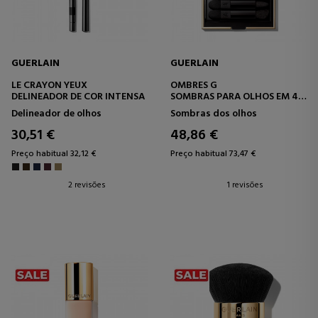
GUERLAIN
GUERLAIN
LE CRAYON YEUX
OMBRES G
DELINEADOR DE COR INTENSA
SOMBRAS PARA OLHOS EM 4
TONS.
Delineador de olhos
Sombras dos olhos
30,51 €
48,86 €
Preço habitual 32,12 €
Preço habitual 73,47 €
2 revisões
1 revisões