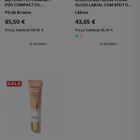
MÉTÉORITES COMPACT
KISSKISS BEE GLOW PLUMP
PÓS COMPACTOS
GLOSS LABIAL COM EFEITO
MATIFICANTES E FIXADORES
VOLUMIZADOR
Pó de Bronze
Lábios
65,50 €
43,65 €
Preço habitual 68,95 €
Preço habitual 45,95 €
0 revisões
0 revisões