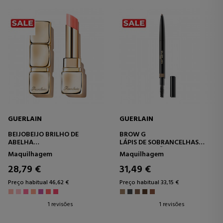
GUERLAIN
GUERLAIN
BEIJOBEIJO BRILHO DE
BROW G
ABELHA
LÁPIS DE SOBRANCELHAS
PROTETOR LABIAL
ALTA PRECISÃO E LONGA
Maquilhagem
Maquilhagem
DURAÇÃO
28,79 €
31,49 €
Preço habitual 46,62 €
Preço habitual 33,15 €
1 revisões
1 revisões