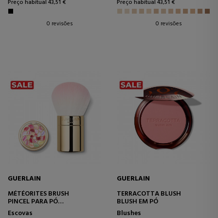
Preço habitual 43,51 €
Preço habitual 43,51 €
0 revisões
0 revisões
GUERLAIN
GUERLAIN
MÉTÉORITES BRUSH
TERRACOTTA BLUSH
PINCEL PARA PÓ
BLUSH EM PÓ
BRONZEADOR
Escovas
Blushes