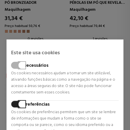
PÓ BRONZEADOR
PÉROLAS EM PÓ QUE REVELAM
A LUZ
Maquilhagem
Maquilhagem
31,34 €
42,10 €
Preço habitual 50,76 €
Preço habitual 70,44 €
0 revisões
1 revisões
Este site usa cookies
Necessários
Os cookies necessários ajudam a tornar um site utilizável,
ativando funções básicas como a navegação na página e o
acesso a áreas seguras do site. O site não pode funcionar
corretamente sem esses cookies.
Preferências
Os cookies de preferências permitem que um site se lembre
de informações que mudam a forma como o site se
comporta ou se parece, como o seu idioma preferido ou a