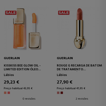
GUERLAIN
GUERLAIN
KISSKISS BEE GLOW OIL -
ROUGE G RECARGA DE BATOM
LIMITED EDITION ÓLEO
DE TRATAMENTO
LABIAL COLORIDO
PERSONALIZÁVEL
Lábios
Lábios
ENRIQUECIDO COM MEL 92%
DE ORIGEM NATURAL
29,23 €
27,90 €
Preço habitual 43,95 €
Preço habitual 41,95 €
0 revisões
2 revisões