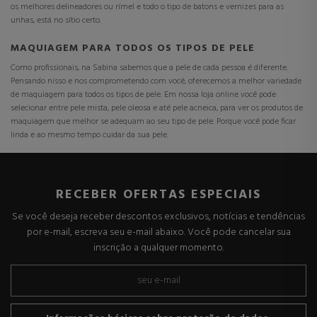
os melhores delineadores ou rímel e todo o tipo de batons e vernizes para as
unhas, está no sítio certo.
MAQUIAGEM PARA TODOS OS TIPOS DE PELE
Como profissionais, na Sabina sabemos que a pele de cada pessoa é diferente.
Pensando nisso e nos comprometendo com você, oferecemos a melhor variedade
de maquiagem para todos os tipos de pele. Em nossa loja online você pode
selecionar entre pele mista, pele oleosa e até pele acneica, para ver os produtos de
maquiagem que melhor se adequam ao seu tipo de pele. Porque você pode ficar
linda e ao mesmo tempo cuidar da sua pele.
RECEBER OFERTAS ESPECIAIS
Se você deseja receber descontos exclusivos, notícias e tendências
por e-mail, escreva seu e-mail abaixo. Você pode cancelar sua
inscrição a qualquer momento.