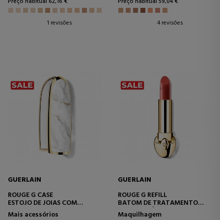
Preço habitual 62,16 €
Preço habitual 59,04 €
1 revisões
4 revisões
GUERLAIN
GUERLAIN
ROUGE G CASE
ROUGE G REFILL
ESTOJO DE JOIAS COM
BATOM DE TRATAMENTO
BATOM E ESPELHO DUPLO
RECARREGÁVEL E
Mais acessórios
Maquilhagem
PERSONALIZÁVEL