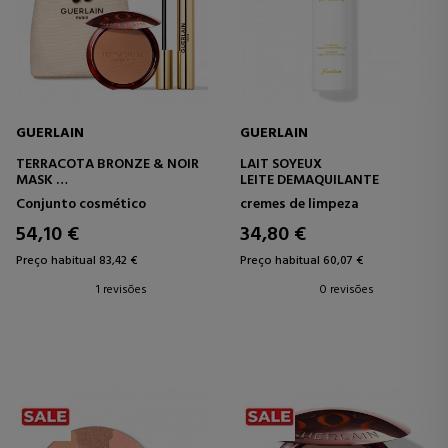
GUERLAIN
GUERLAIN
TERRACOTA BRONZE & NOIR
LAIT SOYEUX
MASK
LEITE DEMAQUILANTE
SET
Conjunto cosmético
cremes de limpeza
54,10 €
34,80 €
Preço habitual 83,42 €
Preço habitual 60,07 €
1 revisões
0 revisões