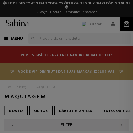
🌞 8€ DE DESCONTO EM TODOS OS ÓCULOS DE SOL COM O CÓDIGO SUN8
😎
2
days
4
hours
40
minutes
6
seconds
Alterar
MENU
PORTES GRÁTIS PARA ENCOMENDAS ACIMA DE 39€!
VOCÊ É VIP. DESFRUTE DAS SUAS MARCAS EXCLUSIVAS
HOME (INÍCIO)
>
MAQUIAGEM
MAQUIAGEM
ROSTO
OLHOS
LÁBIOS E UNHAS
ESTOJOS E AC
FILTER