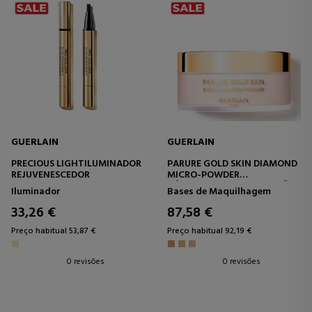
GUERLAIN
GUERLAIN
PRECIOUS LIGHTILUMINADOR
PARURE GOLD SKIN DIAMOND
REJUVENESCEDOR
MICRO-POWDER
PÓ SOLTO MICRO-PERFEIÇÃO
Iluminador
Bases de Maquilhagem
TRANSPARENTE E LUMINOSO
33,26 €
87,58 €
Preço habitual 53,87 €
Preço habitual 92,19 €
0 revisões
0 revisões