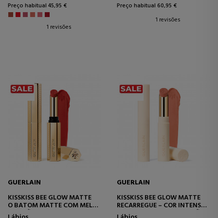
Preço habitual 45,95 €
Preço habitual 60,95 €
1 revisões
1 revisões
GUERLAIN
GUERLAIN
KISSKISS BEE GLOW MATTE
KISSKISS BEE GLOW MATTE
O BATOM MATTE COM MEL
RECARREGUE – COR INTENSA E
QUE NÃO TRANSFERE.
CONFORTO EM UMA VERSÃO
Lábios
Lábios