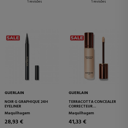
1 revisões
1 revisões
GUERLAIN
GUERLAIN
NOIR G GRAPHIQUE 24H
TERRACOTTA CONCEALER
EYELINER
CORRECTEUR
CORRETIVO 24-HOUR
Maquilhagem
Maquilhagem
NATURAL PERFECTION
28,93 €
41,33 €