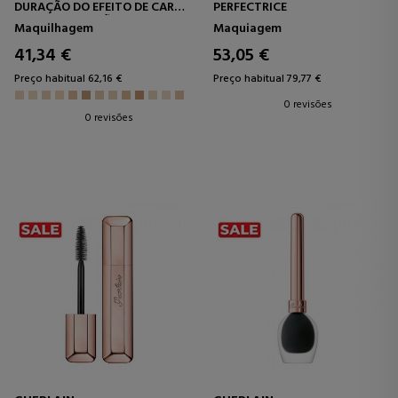
DURAÇÃO DO EFEITO DE CARA
PERFECTRICE
24H DA PERFEIÇÃO NATURAL
Maquilhagem
Maquiagem
DA FUNDAÇÃO DA
COMPOSIÇÃO BOA -
41,34 €
53,05 €
NENHUMA TRANSFERÊNCIA
Preço habitual 62,16 €
Preço habitual 79,77 €
0 revisões
0 revisões