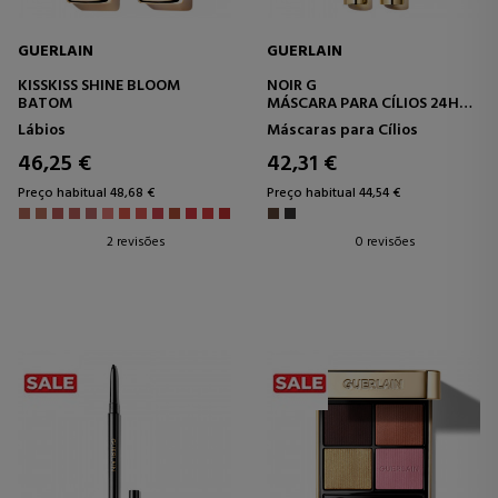
GUERLAIN
GUERLAIN
KISSKISS SHINE BLOOM
NOIR G
BATOM
MÁSCARA PARA CÍLIOS 24H
INTENSE CURL AND VOLUME
Lábios
Máscaras para Cílios
46,25 €
42,31 €
Preço habitual 48,68 €
Preço habitual 44,54 €
2 revisões
0 revisões