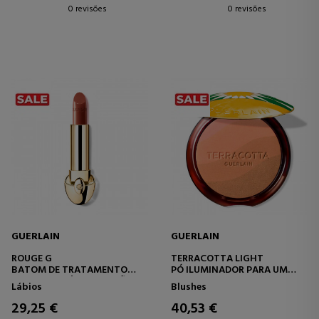
0 revisões
0 revisões
GUERLAIN
GUERLAIN
ROUGE G
TERRACOTTA LIGHT
BATOM DE TRATAMENTO
PÓ ILUMINADOR PARA UM
PERSONALIZÁVEL - EDIÇÃO
EFEITO DE TEZ
Lábios
Blushes
LIMITADA
NATURALMENTE SAUDÁVEL -
96% DE INGREDIENTES DE
29,25 €
40,53 €
ORIGEM NATURAL