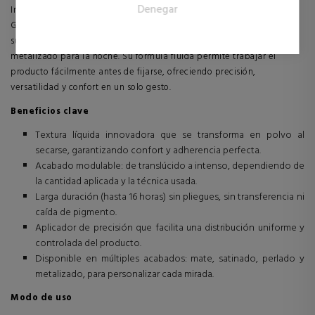
Denegar
visitantes en las páginas web. La intención es mostrar
Inspirada en la elegancia natural y en la filosofía “menos es más” de
anuncios relevantes y atractivos para el usuario individual, y
Giorgio Armani, Eye Tint se adapta a cualquier estilo: desde un look
por lo tanto, más valiosos para los editores y los anunciantes
sutil y luminoso para el día hasta un acabado más dramático o
externos.
metalizado para la noche. Su fórmula fluida permite trabajar el
producto fácilmente antes de fijarse, ofreciendo precisión,
versatilidad y confort en un solo gesto.
Beneficios clave
Textura líquida innovadora que se transforma en polvo al
secarse, garantizando confort y adherencia perfecta.
Acabado modulable: de translúcido a intenso, dependiendo de
la cantidad aplicada y la técnica usada.
Larga duración (hasta 16 horas) sin pliegues, sin transferencia ni
caída de pigmento.
Aplicador de precisión que facilita una distribución uniforme y
controlada del producto.
Disponible en múltiples acabados: mate, satinado, perlado y
metalizado, para personalizar cada mirada.
Modo de uso