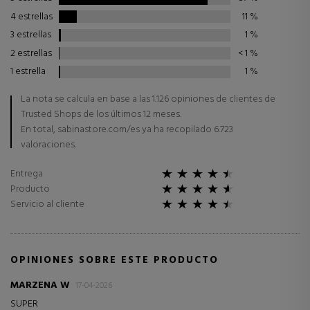
4 estrellas
11
%
3 estrellas
1
%
2 estrellas
< 1
%
1 estrella
1
%
La nota se calcula en base a las 1.126 opiniones de clientes de
Trusted Shops de los últimos 12 meses.
En total, sabinastore.com/es ya ha recopilado 6.723
valoraciones.
Entrega
Producto
Servicio al cliente
OPINIONES SOBRE ESTE PRODUCTO
MARZENA W
17-04-2026
SUPER