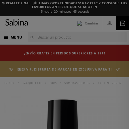
✨ REMATE FINAL: ¡ÚLTIMAS OPORTUNIDADES! HAZ CLIC Y CONSIGUE TUS
FAVORITOS ANTES DE QUE SE AGOTEN
5
hours
20
minutes
45
seconds
Cambiar
MENU
¡ENVÍO GRATIS EN PEDIDOS SUPERIORES A 39€!
ERES VIP. DISFRUTA DE MARCAS EN EXCLUSIVA PARA TI
INICIO
>
MAQUILLAJE
>
OJOS
>
SOMBRAS DE OJOS
>
EYE TINT RENOVATION SOMBRA DE OJOS LIQUIDA