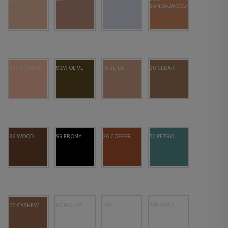
SANDALWOOD
69S AUBURN​​
90M OLIVE​
18 BEIGE
30 CEDAR
36 WOOD
99 EBONY
26 COPPER
50 PETROL
22 CASHEW
80 MAUVE
40S
20S ROSE