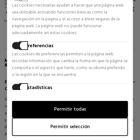
Eau de Parfum
30,35 €
33% DTO.
Las cookies necesarias ayudan a hacer que una página web
134,76 €
sea utilizable activando funciones básicas como la
Precio habitual 45,00 €
navegación en la página y el acceso a áreas seguras de la
10 opiniones
2 opiniones
página web. La página web no puede funcionar
adecuadamente sin estas cookies.
Preferencias
Las cookies de preferencias permiten a la página web
MÁS INFORMACIÓN SOBRE EYE TINT
recordar información que cambia la forma en que la página se
RENOVATION SOMBRA DE OJOS LIQUIDA
comporta o el aspecto que tiene, como su idioma preferido
o la región en la que se encuentra.
Eye Tint Long-Lasting Liquid Eyeshadow de Giorgio Armani –
Estadísticas
Color intenso, ligereza absoluta, duración impecable
Las cookies estadísticas ayudan a los propietarios de páginas
Giorgio Armani Eye Tint Long-Lasting es la sombra de ojos líquida que
web a comprender cómo interactúan los visitantes con las
redefine la sofisticación con una fórmula de alta tecnología y un
Permitir todas
páginas web reuniendo y proporcionando información de
acabado profesional en cada aplicación. Con una textura ultra ligera
forma anónima.
y cremosa, esta sombra ofrece un color intenso, modulable y de larga
Permitir selección
duración, que permanece impecable durante horas sin cuartearse ni
Marketing
perder intensidad.
Las cookies de marketing se utilizan para rastrear a los