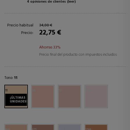
4 opiniones de clientes
(leer)
Precio habitual
34,00 €
22,75 €
Precio:
Ahorras 33%
Precio final del producto con impuestos incluidos
Tono:
11
11
44
12
70M
¡ÚLTIMAS
UNIDADES!
68S
67S
32S
25M