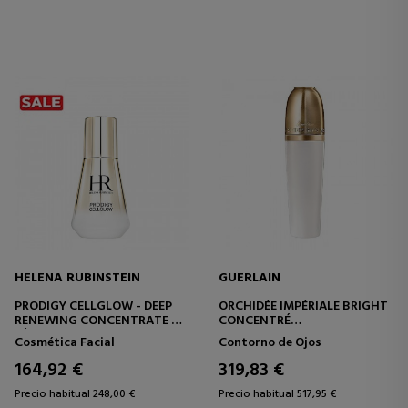
HELENA RUBINSTEIN
GUERLAIN
PRODIGY CELLGLOW - DEEP
ORCHIDÉE IMPÉRIALE BRIGHT
RENEWING CONCENTRATE
CONCENTRÉ
SÉRUM INTENSIVO
CONCENTRADO ANTIEDAD -
Cosmética Facial
Contorno de Ojos
TRATAMIENTO ANTIEDAD
ANTIARRRUGAS
164,92 €
319,83 €
Precio habitual 248,00 €
Precio habitual 517,95 €