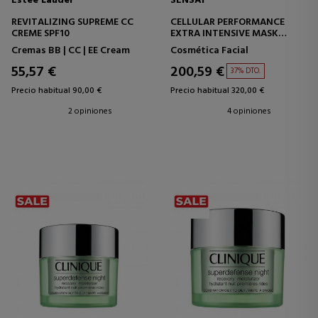
Estee Lauder
SENSAI
REVITALIZING SUPREME CC
CELLULAR PERFORMANCE
CREME SPF10
EXTRA INTENSIVE MASK
MASCARILLA EXTRA
Cremas BB | CC | EE Cream
Cosmética Facial
INTENSIVA
55,57 €
200,59 €
37% DTO.
Precio habitual 90,00 €
Precio habitual 320,00 €
2 opiniones
4 opiniones