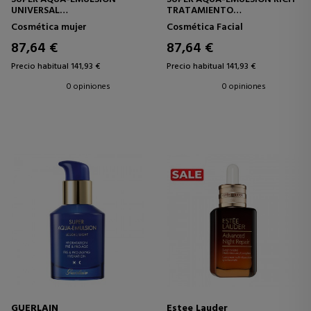
UNIVERSAL
TRATAMIENTO
TRATAMIENTO
CONCENTRADO HIDRATANTE
Cosmética mujer
Cosmética Facial
CONCENTRADO HIDRATANTE
87,64 €
87,64 €
Precio habitual 141,93 €
Precio habitual 141,93 €
0 opiniones
0 opiniones
GUERLAIN
Estee Lauder