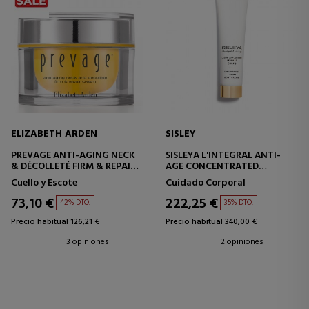
ELIZABETH ARDEN
SISLEY
PREVAGE ANTI-AGING NECK
SISLEYA L'INTEGRAL ANTI-
& DÉCOLLETÉ FIRM & REPAIR
AGE CONCENTRATED
CREAM
FIRMING BODY CREAM
Cuello y Escote
Cuidado Corporal
CREMA ANTIEDAD -
CREMA CORPORAL
REAFIRMANTE - REPARADORA
REAFIRMANTE
73,10 €
222,25 €
42% DTO.
35% DTO.
Precio habitual 126,21 €
Precio habitual 340,00 €
3 opiniones
2 opiniones