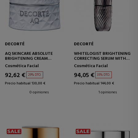
DECORTÉ
DECORTÉ
AQ SKINCARE ABSOLUTE
WHITELOGIST BRIGHTENING
BRIGHTENING CREAM
CORRECTING SERUM WITH
CREMA ANTIMANCHAS -
KOJIC ACID
Cosmética Facial
Cosmética Facial
REAFIRMANTE
SÉRUM CORRECTOR -
ILUMINADOR
92,62 €
94,05 €
29% DTO.
35% DTO.
Precio habitual 130,00 €
Precio habitual 144,00 €
0 opiniones
1 opiniones