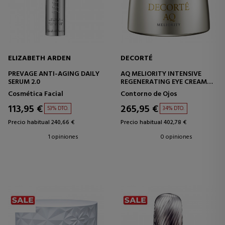
ELIZABETH ARDEN
DECORTÉ
PREVAGE ANTI-AGING DAILY
AQ MELIORITY INTENSIVE
SERUM 2.0
REGENERATING EYE CREAM
CREMA REGENERADORA
Cosmética Facial
Contorno de Ojos
INTENSIVA
113,95 €
265,95 €
53% DTO.
34% DTO.
Precio habitual 240,66 €
Precio habitual 402,78 €
1 opiniones
0 opiniones