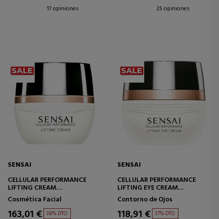
17 opiniones
25 opiniones
SENSAI
SENSAI
CELLULAR PERFORMANCE
CELLULAR PERFORMANCE
LIFTING CREAM
LIFTING EYE CREAM
CREMA FACIAL LIFTING
CREMA CONTORNO DE OJOS
Cosmética Facial
Contorno de Ojos
EFECTO LIFTING
163,01 €
118,91 €
38% DTO.
37% DTO.