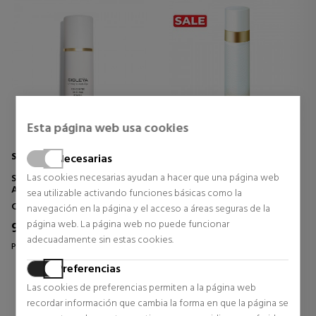
Esta página web usa cookies
SISLEY
SENSAI
Necesarias
Las cookies necesarias ayudan a hacer que una página web
SISLEYA L'INTEGRAL ANTI-
ABSOLUTE SILK MICRO
AGE CONCENTRATE HAND
MOUSSE TREATMENT
sea utilizable activando funciones básicas como la
CARE
MOUSSE DE TRATAMIENTO
Cuidado Manos
Cosmética Facial
navegación en la página y el acceso a áreas seguras de la
CREMA DE MANOS ANTIEDAD
ANTIENVEJECIMIENTO
página web. La página web no puede funcionar
98,75 €
131,47 €
34% DTO.
38% DTO.
adecuadamente sin estas cookies.
Precio habitual 150,00 €
Precio habitual 211,00 €
1 opiniones
5 opiniones
Preferencias
Las cookies de preferencias permiten a la página web
recordar información que cambia la forma en que la página se