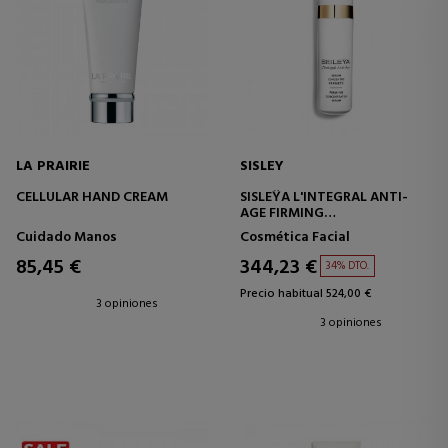
LA PRAIRIE
SISLEY
CELLULAR HAND CREAM
SISLEŸA L'INTEGRAL ANTI-
AGE FIRMING
CONCENTRATED SERUM
Cuidado Manos
Cosmética Facial
85,45 €
344,23 €
34% DTO.
Precio habitual 524,00 €
3 opiniones
3 opiniones