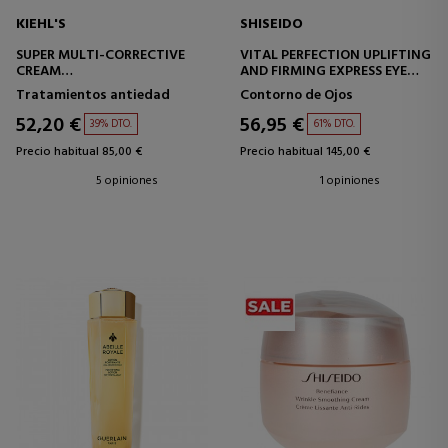
KIEHL'S
SHISEIDO
SUPER MULTI-CORRECTIVE
VITAL PERFECTION UPLIFTING
CREAM
AND FIRMING EXPRESS EYE
CREMA MULTI CORRECTORA
MASK
Tratamientos antiedad
Contorno de Ojos
52,20 €
56,95 €
39% DTO.
61% DTO.
Precio habitual 85,00 €
Precio habitual 145,00 €
5 opiniones
1 opiniones