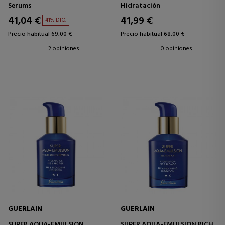
SÉRUM FORTALECEDOR
1&2
Serums
Hidratación
CREMA ANTIOXIDANTE -
CORRECTORA
41,04 €
41,99 €
41% DTO.
Precio habitual 69,00 €
Precio habitual 68,00 €
2 opiniones
0 opiniones
GUERLAIN
GUERLAIN
SUPER AQUA-EMULSION
SUPER AQUA-EMULSION RICH