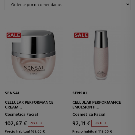
SENSAI
SENSAI
CELLULAR PERFORMANCE
CELLULAR PERFORMANCE
CREAM
EMULSION II
CREMA TRATAMIENTO
EMULSIÓN RICA HIDRATANTE
Cosmética Facial
Cosmética Facial
INTENSIVO PARA PIELES SECAS
102,67 €
92,11 €
39% DTO.
38% DTO.
Precio habitual 169,00 €
Precio habitual 149,00 €