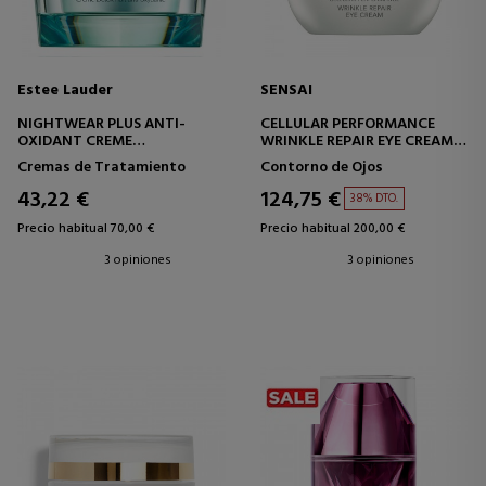
Estee Lauder
SENSAI
NIGHTWEAR PLUS ANTI-
CELLULAR PERFORMANCE
OXIDANT CREME
WRINKLE REPAIR EYE CREAM
CREMA DE NOCHE
CONTORNO DE OJOS
Cremas de Tratamiento
Contorno de Ojos
ANTIOXIDANTE
REPARADOR -
ANTIENVEJECIMIENTO
43,22 €
124,75 €
38% DTO.
Precio habitual 70,00 €
Precio habitual 200,00 €
3 opiniones
3 opiniones