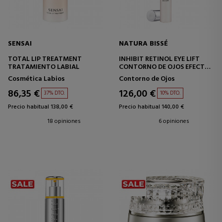
SENSAI
NATURA BISSÉ
TOTAL LIP TREATMENT
INHIBIT RETINOL EYE LIFT
TRATAMIENTO LABIAL
CONTORNO DE OJOS EFECTO
LIFTING
Cosmética Labios
Contorno de Ojos
86,35 €
126,00 €
37% DTO.
10% DTO.
Precio habitual 138,00 €
Precio habitual 140,00 €
18 opiniones
6 opiniones