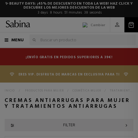
✨ BEAUTY DAYS: ¡45% DE DESCUENTO EN TODA LA WEB! HAZ CLICK Y
DESCUBRE LOS MEJORES DESCUENTOS DE LA WEB
3
days
8
hours
51
minutes
36
seconds
Cambiar
MENU
¡ENVÍO GRATIS EN PEDIDOS SUPERIORES A 39€!
ERES VIP. DISFRUTA DE MARCAS EN EXCLUSIVA PARA TI
INICIO
>
PRODUCTOS PARA MUJER
>
COSMÉTICA MUJER
>
TRATAMIENTOS MUJER
CREMAS ANTIARRUGAS PARA MUJER
Y TRATAMIENTOS ANTIARRUGAS
FILTER