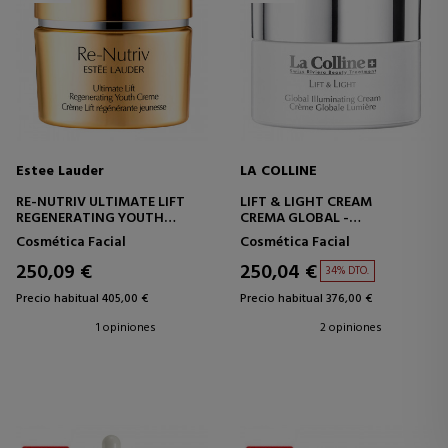
Estee Lauder
LA COLLINE
RE-NUTRIV ULTIMATE LIFT
LIFT & LIGHT CREAM
REGENERATING YOUTH
CREMA GLOBAL -
CREME
ILUMINADORA
Cosmética Facial
Cosmética Facial
CREMA ANTIEDAD -
REGENERADORA
250,09 €
250,04 €
34% DTO.
Precio habitual 405,00 €
Precio habitual 376,00 €
1 opiniones
2 opiniones