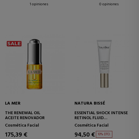
1 opiniones
0 opiniones
LA MER
NATURA BISSÉ
THE RENEWAL OIL
ESSENTIAL SHOCK INTENSE
ACEITE RENOVADOR
RETINOL FLUID
TRATAMIENTO FLUIDO
Cosmética Facial
Cosmética Facial
HIDRATANTE
175,39 €
94,50 €
10% DTO.