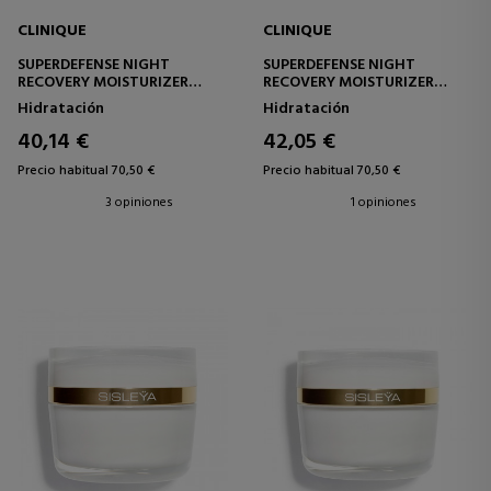
CLINIQUE
CLINIQUE
SUPERDEFENSE NIGHT
SUPERDEFENSE NIGHT
RECOVERY MOISTURIZER
RECOVERY MOISTURIZER
CREMA HIDRATANTE DE
CREMA HIDRATANTE DE
Hidratación
Hidratación
NOCHE
NOCHE
40,14 €
42,05 €
Precio habitual 70,50 €
Precio habitual 70,50 €
3 opiniones
1 opiniones