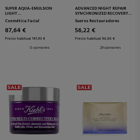
SUPER AQUA-EMULSION
ADVANCED NIGHT REPAIR
LIGHT
SYNCHRONIZED RECOVERY
TRATAMIENTO
COMPLEX
Cosmética Facial
Sueros Restauradores
CONCENTRADO HIDRATANTE
SÉRUM FACIAL REPARADOR
87,64 €
56,22 €
Precio habitual 141,93 €
Precio habitual 96,00 €
0 opiniones
29 opiniones