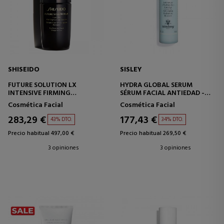
SHISEIDO
SISLEY
FUTURE SOLUTION LX
HYDRA GLOBAL SERUM
INTENSIVE FIRMING
SÉRUM FACIAL ANTIEDAD -
CONTOUR SERUM
HIDRATANTE
Cosmética Facial
Cosmética Facial
SÉRUM REAFIRMANTE ROSTRO
Y CUELLO
283,29 €
177,43 €
43% DTO.
34% DTO.
Precio habitual 497,00 €
Precio habitual 269,50 €
3 opiniones
3 opiniones