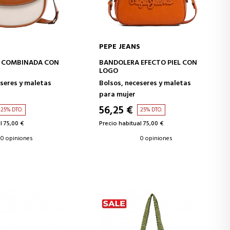
S
PEPE JEANS
IR A LA CESTA
AÑADIR A LA CESTA
 COMBINADA CON
BANDOLERA EFECTO PIEL CON
LOGO
eseres y maletas
Bolsos, neceseres y maletas
para mujer
56,25 €
25% DTO.
25% DTO.
l 75,00 €
Precio habitual 75,00 €
0 opiniones
0 opiniones