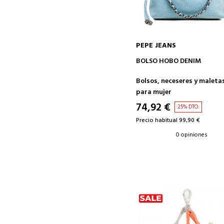
PEPE JEANS
AÑADIR A LA CESTA
BOLSO HOBO DENIM
Bolsos, neceseres y maleta
para mujer
74,92 €
25% DTO.
Precio habitual 99,90 €
0 opiniones