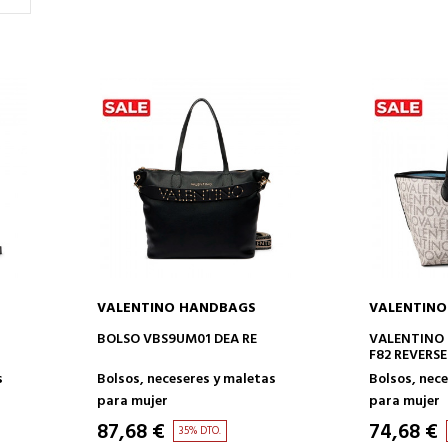
VALENTINO HANDBAGS
VALENTIN
AÑADIR A LA CESTA
AÑAD
BOLSO VBS9UM01 DEA RE
VALENTINO 
F82 REVERS
s
Bolsos, neceseres y maletas
Bolsos, nec
para mujer
para mujer
87,68 €
74,68 €
35% DTO.