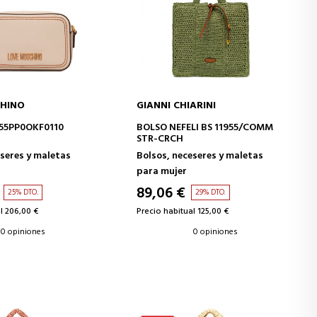
HINO
GIANNI CHIARINI
IR A LA CESTA
AÑADIR A LA CESTA
55PP0OKF0110
BOLSO NEFELI BS 11955/COMM
STR-CRCH
eseres y maletas
Bolsos, neceseres y maletas
para mujer
89,06 €
25% DTO.
29% DTO.
l 206,00 €
Precio habitual 125,00 €
0 opiniones
0 opiniones