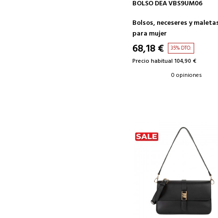
AÑADIR A LA CESTA
BOLSO DEA VBS9UM06
Bolsos, neceseres y maleta
para mujer
68,18 €
35% DTO.
Precio habitual 104,90 €
0 opiniones