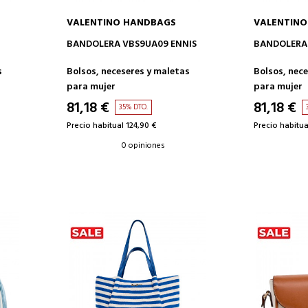
VALENTINO HANDBAGS
VALENTIN
AÑADIR A LA CESTA
AÑAD
BANDOLERA VBS9UA09 ENNIS
BANDOLERA 
s
Bolsos, neceseres y maletas
Bolsos, nec
para mujer
para mujer
81,18 €
81,18 €
35% DTO.
Precio habitual 124,90 €
Precio habitua
0 opiniones