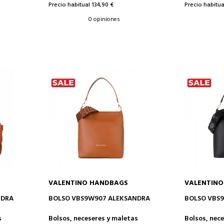
Precio habitual 134,90 €
Precio habitua
0 opiniones
VALENTINO HANDBAGS
VALENTIN
AÑADIR A LA CESTA
AÑAD
NDRA
BOLSO VBS9W907 ALEKSANDRA
BOLSO VBS
s
Bolsos, neceseres y maletas
Bolsos, nec