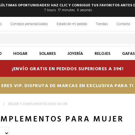
 ¡ÚLTIMAS OPORTUNIDADES! HAZ CLIC Y CONSIGUE TUS FAVORITOS ANTES 
7
hours
17
minutes
3
seconds
s
Consejos personalizados
Estado de mi pedido
Tiendas
Contacto
O
HOGAR
SOLARES
JOYERÍA
RELOJES
GAFAS
¡ENVÍO GRATIS EN PEDIDOS SUPERIORES A 39€!
ERES VIP. DISFRUTA DE MARCAS EN EXCLUSIVA PARA T
S
>
BOLSOS Y COMPLEMENTOS PARA MUJER
OMPLEMENTOS PARA MUJER