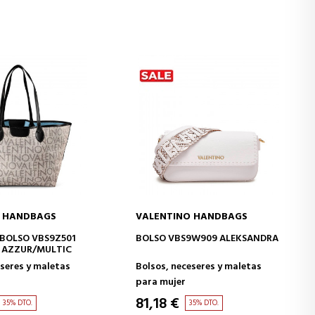
O HANDBAGS
VALENTINO HANDBAGS
IR A LA CESTA
AÑADIR A LA CESTA
BOLSO VBS9Z501
BOLSO VBS9W909 ALEKSANDRA
E AZZUR/MULTIC
eseres y maletas
Bolsos, neceseres y maletas
para mujer
81,18 €
35% DTO.
35% DTO.