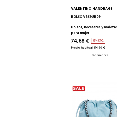
VALENTINO HANDBAGS
AÑADIR A LA CESTA
BOLSO VBS9UB09
Bolsos, neceseres y maleta
para mujer
74,68 €
35% DTO.
Precio habitual 114,90 €
0 opiniones