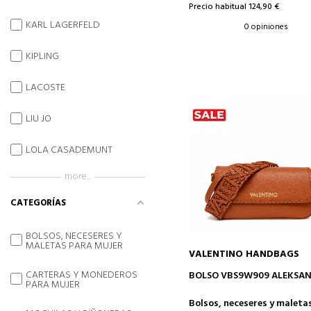
Precio habitual 124,90 €
KARL LAGERFELD
0 opiniones
KIPLING
LACOSTE
LIU JO
LOLA CASADEMUNT
more...
CATEGORÍAS
BOLSOS, NECESERES Y
MALETAS PARA MUJER
VALENTINO HANDBAGS
AÑADIR A LA CESTA
CARTERAS Y MONEDEROS
BOLSO VBS9W909 ALEKSA
PARA MUJER
Bolsos, neceseres y maleta