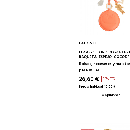
LACOSTE
AÑADIR A LA CESTA
LLAVERO CON COLGANTES 
RAQUETA, ESPEJO, COCODR
Y L
Bolsos, neceseres y maleta
para mujer
26,60 €
34% DTO.
Precio habitual 40,00 €
0 opiniones