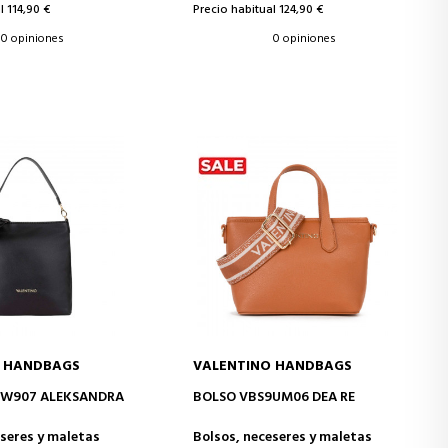
l 114,90 €
Precio habitual 124,90 €
0 opiniones
0 opiniones
O HANDBAGS
VALENTINO HANDBAGS
IR A LA CESTA
AÑADIR A LA CESTA
9W907 ALEKSANDRA
BOLSO VBS9UM06 DEA RE
eseres y maletas
Bolsos, neceseres y maletas