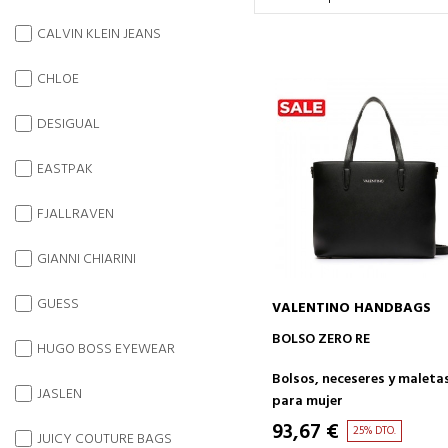
CALVIN KLEIN JEANS
CHLOE
DESIGUAL
EASTPAK
FJALLRAVEN
GIANNI CHIARINI
GUESS
VALENTINO HANDBAGS
AÑADIR A LA CESTA
BOLSO ZERO RE
HUGO BOSS EYEWEAR
Bolsos, neceseres y maleta
JASLEN
para mujer
93,67 €
25% DTO.
JUICY COUTURE BAGS