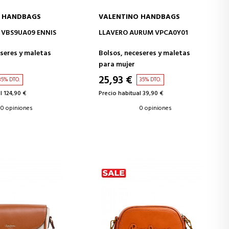
O HANDBAGS
VALENTINO HANDBAGS
IR A LA CESTA
AÑADIR A LA CESTA
VBS9UA09 ENNIS
LLAVERO AURUM VPCA0Y01
eseres y maletas
Bolsos, neceseres y maletas
para mujer
25,93 €
35% DTO.
35% DTO.
l 124,90 €
Precio habitual 39,90 €
0 opiniones
0 opiniones