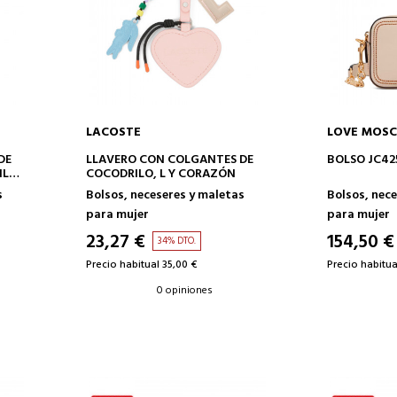
LACOSTE
LOVE MOSC
AÑADIR A LA CESTA
AÑAD
DE
LLAVERO CON COLGANTES DE
BOLSO JC42
ILO
COCODRILO, L Y CORAZÓN
s
Bolsos, neceseres y maletas
Bolsos, nec
para mujer
para mujer
23,27 €
154,50 €
34% DTO.
Precio habitual 35,00 €
Precio habitua
0 opiniones