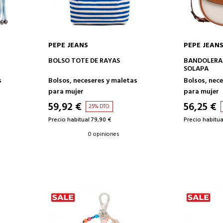
PEPE JEANS
PEPE JEAN
AÑADIR A LA CESTA
AÑAD
BOLSO TOTE DE RAYAS
BANDOLERA
SOLAPA
s
Bolsos, neceseres y maletas
Bolsos, nec
para mujer
para mujer
59,92 €
56,25 €
25% DTO.
Precio habitual 79,90 €
Precio habitua
0 opiniones