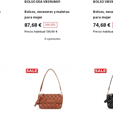
AÑADIR A LA CESTA
AÑAD
BOLSO DEA VBS9UM01
BOLSO VBS
s
Bolsos, neceseres y maletas
Bolsos, nec
para mujer
para mujer
87,68 €
74,68 €
35% DTO.
Precio habitual 134,90 €
Precio habitua
0 opiniones