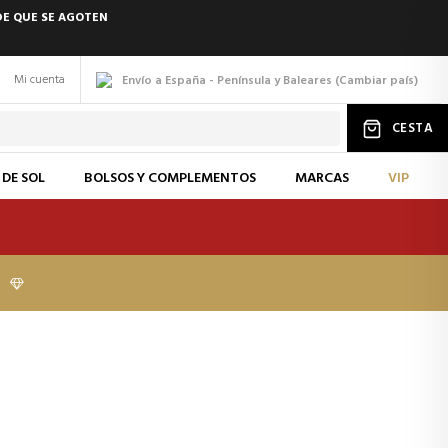
DE QUE SE AGOTEN
Mi cuenta
Envío a España - Península y Baleares
(
Cambiar
país
)
CESTA
 DE SOL
BOLSOS Y COMPLEMENTOS
MARCAS
VIP
I