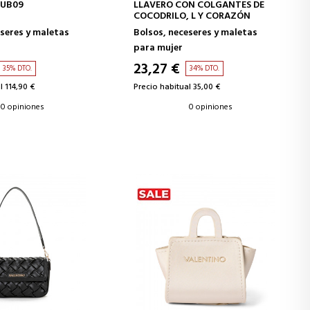
IR A LA CESTA
AÑADIR A LA CESTA
9UB09
LLAVERO CON COLGANTES DE
COCODRILO, L Y CORAZÓN
eseres y maletas
Bolsos, neceseres y maletas
para mujer
23,27 €
35% DTO.
34% DTO.
l 114,90 €
Precio habitual 35,00 €
0 opiniones
0 opiniones