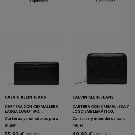
0 opiniones
0 opiniones
CALVIN KLEIN JEANS
CALVIN KLEIN JEANS
CARTERA CON CREMALLERA
CARTERA CON CREMALLERA Y
LARGA LOGOTIPO
LOGO EMBLEMÁTICO
EMBLEMÁTICO GRABADO
GRABADO
Carteras y monederos para
Carteras y monederos para
mujer
mujer
55,93 €
48,93 €
30% DTO.
30% DTO.