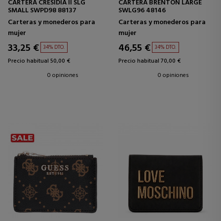
CARTERA CRESIDIA II SLG
CARTERA BRENTON LARGE
SMALL SWPD98 88137
SWLG96 48146
Carteras y monederos para
Carteras y monederos para
mujer
mujer
33,25 €
46,55 €
34% DTO.
34% DTO.
Precio habitual 50,00 €
Precio habitual 70,00 €
0 opiniones
0 opiniones