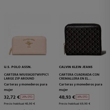
U.S. POLO ASSN.
CALVIN KLEIN JEANS
CARTERA WIUSS6207WVPIC1
CARTERA CUADRADA CON
LARGE ZIP AROUND
CREMALLERA EN EL
CONTORNO CON RFID Y LOGO
Carteras y monederos para
Carteras y monederos para
mujer
mujer
32,72 €
48,93 €
20% DTO.
30% DTO.
Precio habitual 40,90 €
Precio habitual 69,90 €