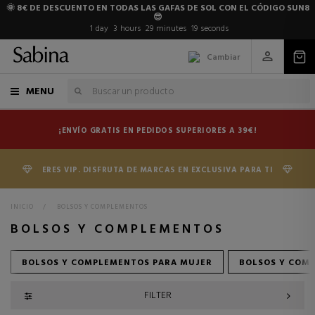
🌞 8€ DE DESCUENTO EN TODAS LAS GAFAS DE SOL CON EL CÓDIGO SUN8
😎
1
day
3
hours
29
minutes
18
seconds
Cambiar
MENU
¡ENVÍO GRATIS EN PEDIDOS SUPERIORES A 39€!
ERES VIP. DISFRUTA DE MARCAS EN EXCLUSIVA PARA TI
INICIO
>
BOLSOS Y COMPLEMENTOS
BOLSOS Y COMPLEMENTOS
BOLSOS Y COMPLEMENTOS PARA MUJER
BOLSOS Y COM
FILTER