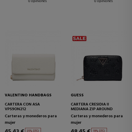
0 opiniones
0 opiniones
VALENTINO HANDBAGS
GUESS
CARTERA CON ASA
CARTERA CRESIDIA II
VPS9ON212
MEDIANA ZIP AROUND
Carteras y monederos para
Carteras y monederos para
mujer
mujer
45,43 €
48,45 €
35% DTO.
19% DTO.