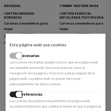
DESIGUAL
TOMMY HILFIGER BAGS
CARTERA MEDIANA
CARTERA ESSENTIAL
BORDADOS
METALIZADA TEXTURIZADA
Carteras y monederos para
Carteras y monederos para
mujer
mujer
31,47 €
38,43 €
37% DTO.
30% DTO.
Precio habitual 49,95 €
Precio habitual 54,90 €
Esta página web usa cookies
0 opiniones
0 opiniones
Necesarias
Las cookies necesarias ayudan a hacer que una página web
sea utilizable activando funciones básicas como la
navegación en la página y el acceso a áreas seguras de la
página web. La página web no puede funcionar
adecuadamente sin estas cookies.
Preferencias
Las cookies de preferencias permiten a la página web
recordar información que cambia la forma en que la página se