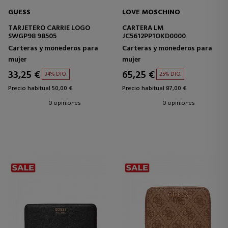
GUESS
LOVE MOSCHINO
TARJETERO CARRIE LOGO
CARTERA LM
SWGP98 98505
JC5612PP1OKD0000
Carteras y monederos para
Carteras y monederos para
mujer
mujer
33,25 €
65,25 €
34% DTO.
25% DTO.
Precio habitual 50,00 €
Precio habitual 87,00 €
0 opiniones
0 opiniones