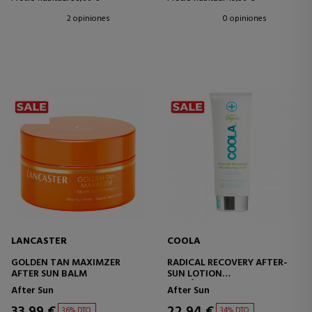
2 opiniones
0 opiniones
LANCASTER
COOLA
GOLDEN TAN MAXIMZER
RADICAL RECOVERY AFTER-
AFTER SUN BALM
SUN LOTION
LOCIÓN HIDRATANTE PARA
After Sun
After Sun
DESPUÉS DEL SOL
33,99 €
22,94 €
36% DTO.
34% DTO.