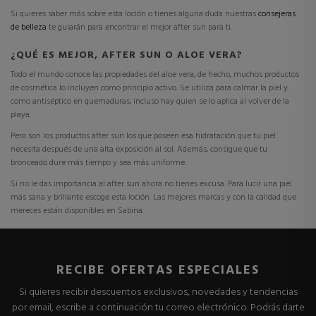
Si quieres saber más sobre esta loción o tienes alguna duda
nuestras
consejeras
de belleza
te guiarán para encontrar el mejor after sun para ti.
¿QUÉ ES MEJOR, AFTER SUN O ALOE VERA?
Todo el mundo conoce las propiedades del aloe vera, de hecho,
muchos productos
de cosmética lo incluyen como principio activo.
Se utiliza para calmar la piel y
como antiséptico en quemaduras, incluso hay quien se lo aplica al volver de la
playa.
Pero
son los productos after sun los que poseen esa hidratación que tu piel
necesita después de una alta exposición al sol.
Además, consigue que tu
bronceado dure más tiempo y sea más uniforme.
Si no le das importancia al after sun ahora no tienes excusa
. Para lucir una piel
más sana y brillante escoge esta loción.
Las mejores marcas y con la calidad que
mereces están disponibles en Sabina.
RECIBE OFERTAS ESPECIALES
Si quieres recibir descuentos exclusivos, novedades y tendencias
por email, escribe a continuación tu correo electrónico. Podrás darte