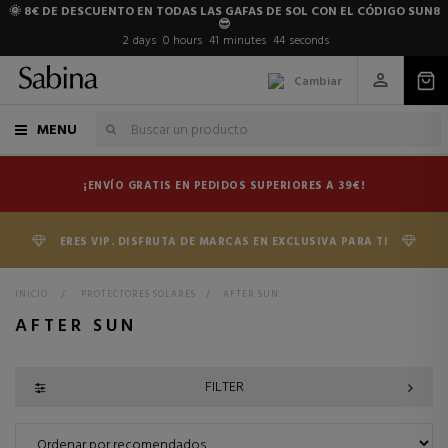
🌞 8€ DE DESCUENTO EN TODAS LAS GAFAS DE SOL CON EL CÓDIGO SUN8
😎
2
days
0
hours
41
minutes
44
seconds
Cambiar
MENU
¡ENVÍO GRATIS EN PEDIDOS SUPERIORES A 39€!
ERES VIP. DISFRUTA DE MARCAS EN EXCLUSIVA PARA TI
INICIO
>
PROTECTORES SOLARES
>
AFTER SUN
AFTER SUN
FILTER