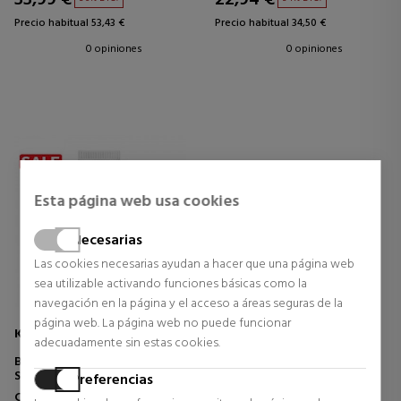
Precio habitual 53,43 €
Precio habitual 34,50 €
0 opiniones
0 opiniones
Esta página web usa cookies
Necesarias
Las cookies necesarias ayudan a hacer que una página web
sea utilizable activando funciones básicas como la
navegación en la página y el acceso a áreas seguras de la
página web. La página web no puede funcionar
KIEHL'S
adecuadamente sin estas cookies.
BETTER SCREEN UV SERUM
SÉRUM FACIAL PROTECCIÓN
Preferencias
SOLAR
Cosmética Facial