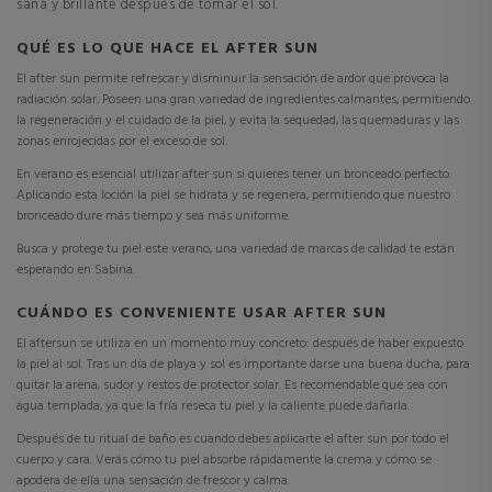
sana y brillante después de tomar el sol.
QUÉ ES LO QUE HACE EL AFTER SUN
El
after sun permite refrescar y disminuir la sensación de ardor que provoca la
radiación solar.
Poseen una gran variedad de ingredientes calmantes, permitiendo
la regeneración y el cuidado de la piel, y evita la sequedad, las quemaduras y las
zonas enrojecidas por el exceso de sol.
En verano es esencial utilizar after sun si quieres tener un bronceado perfecto.
Aplicando esta loción la piel se hidrata y se regenera, permitiendo que nuestro
bronceado dure más tiempo y sea más uniforme.
Busca y protege tu piel este verano, una variedad de marcas de calidad te están
esperando en Sabina.
CUÁNDO ES CONVENIENTE USAR AFTER SUN
El aftersun
se utiliza en un momento muy concreto: después de haber expuesto
la piel al sol
. Tras un día de playa y sol es importante darse una buena ducha, para
quitar la arena, sudor y restos de protector solar. Es recomendable que sea con
agua templada, ya que la fría reseca tu piel y la caliente puede dañarla.
Después de tu ritual de baño es cuando debes aplicarte el after sun por todo el
cuerpo y cara. Verás cómo tu piel absorbe rápidamente la crema y cómo se
apodera de ella una sensación de frescor y calma.