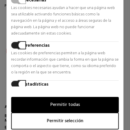
Necesarias
Precio habitual 80,00 €
Precio habitual 165,00 €
Las cookies necesarias ayudan a hacer que una página web
sea utilizable activando funciones básicas como la
18 opiniones
15 opiniones
navegación en la página y el acceso a áreas seguras de la
página web. La página web no puede funcionar
adecuadamente sin estas cookies.
Preferencias
Las cookies de preferencias permiten a la página web
recordar información que cambia la forma en que la página se
comporta o el aspecto que tiene, como su idioma preferido
o la región en la que se encuentra.
Estadísticas
Las cookies estadísticas ayudan a los propietarios de páginas
web a comprender cómo interactúan los visitantes con las
Permitir todas
páginas web reuniendo y proporcionando información de
ACQUA DI PARMA
forma anónima.
BLU MEDITERRANEO
MANDORLO DI SICILIA EAU DE
Permitir selección
Marketing
TOILETTE
Eau de Toilette