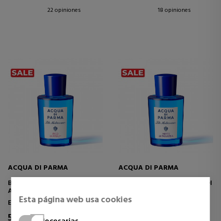
22 opiniones
18 opiniones
ACQUA DI PARMA
ACQUA DI PARMA
BLU MEDITERRANEO FICO DI
BLU MEDITERRANEO MIRTO DI
AMALFI
PANAREA
Esta página web usa cookies
Eau de Toilette
Eau de Toilette
51,59 €
94,95 €