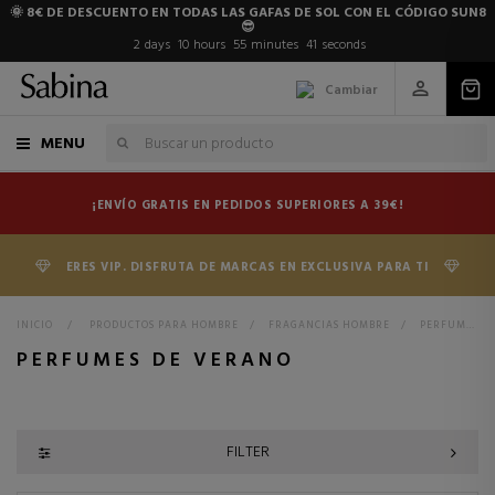
🌞 8€ DE DESCUENTO EN TODAS LAS GAFAS DE SOL CON EL CÓDIGO SUN8
😎
2
days
10
hours
55
minutes
41
seconds
Cambiar
MENU
¡ENVÍO GRATIS EN PEDIDOS SUPERIORES A 39€!
ERES VIP. DISFRUTA DE MARCAS EN EXCLUSIVA PARA TI
INICIO
>
PRODUCTOS PARA HOMBRE
>
FRAGANCIAS HOMBRE
>
PERFUMES DE VERANO
PERFUMES DE VERANO
FILTER