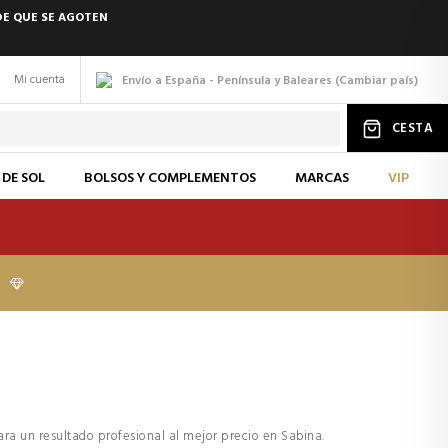
DE QUE SE AGOTEN
Mi cuenta
Envío a España - Península y Baleares
(
Cambiar
país
)
CESTA
 DE SOL
BOLSOS Y COMPLEMENTOS
MARCAS
VIP
I
ra un resultado profesional al mejor precio en Sabina.