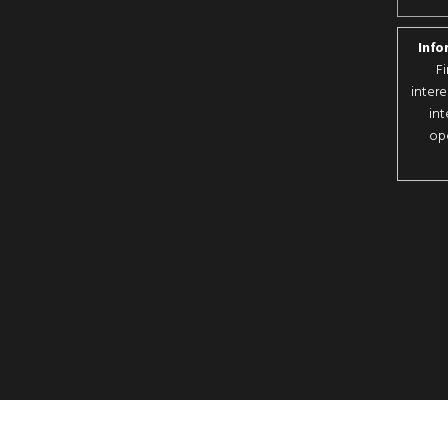
Info
F
intere
int
opo