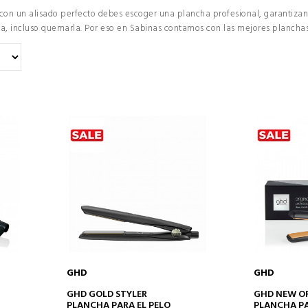
te con un alisado perfecto debes escoger una plancha profesional, garantiza
ena, incluso quemarla. Por eso en Sabinas contamos con las mejores plancha
GHD
GHD
AÑADIR A LA CESTA
AÑAD
GHD GOLD STYLER
GHD NEW OR
PLANCHA PARA EL PELO
PLANCHA PA