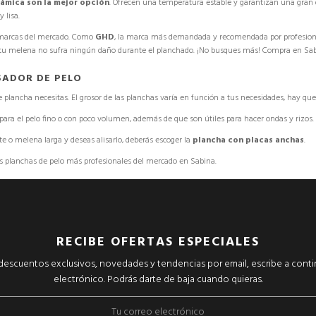
rámica son la mejor opción
.
Ofrecen una temperatura estable y garantizan una gran d
 lisa.
 marcas del mercado. Como
GHD
, la marca más demandada y recomendada por profesiona
u melena no sufra ningún daño durante el planchado. ¡No busques más! Compra en Sab
SADOR DE PELO
 plancha necesitas. El grosor de las planchas varía en función a tus necesidades, hay que
para el pelo fino o con poco volumen, además de que son útiles para hacer ondas y rizos.
te o melena larga y deseas alisarlo, deberás escoger
la
plancha con placas anchas
.
las planchas de pelo más profesionales del mercado en Sabina.
RECIBE OFERTAS ESPECIALES
r descuentos exclusivos, novedades y tendencias por email, escribe a cont
electrónico. Podrás darte de baja cuando quieras.