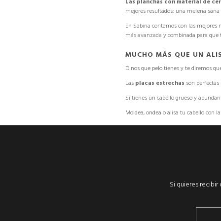
Las planchas con material de ce
mejores resultados: una melena sana y
En Sabina contamos con las mejores
más avanzada y combinada para que t
MUCHO MÁS QUE UN ALI
Dinos que pelo tienes y te diremos que
Las
placas estrechas
son perfectas 
Si tienes un cabello grueso y abundan
Moldea, ondea o alisa tu cabello con 
Si quieres recibi