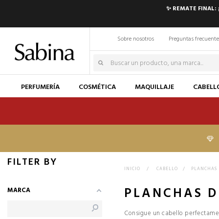
✨ REMATE FINAL:
Sobre nosotros
Preguntas frecuente
PERFUMERÍA
COSMÉTICA
MAQUILLAJE
CABELL
FILTER BY
INICIO
>
CABELLO
>
PLANCHAS 
PLANCHAS D
MARCA
Consigue un cabello perfectamen