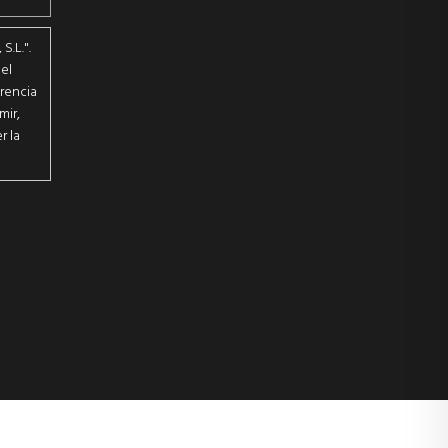
.L.".
el
erencia
mir,
r la