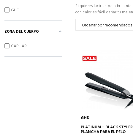
Si quieres lucir un pelo brillan
GHD
con calor es fácil dañar tu mel
ZONA DEL CUERPO
CAPILAR
GHD
AÑADIR A LA CESTA
PLATINUM + BLACK STYLER
PLANCHA PARA EL PELO