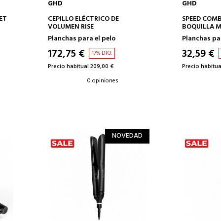
GHD
GHD
AÑADIR A LA CESTA
AÑAD
ET
CEPILLO ELÉCTRICO DE
SPEED COM
VOLUMEN RISE
BOQUILLA 
PROFESIONA
Planchas para el pelo
Planchas par
172,75 €
32,59 €
17% DTO.
Precio habitual 209,00 €
Precio habitua
0 opiniones
NOVEDAD