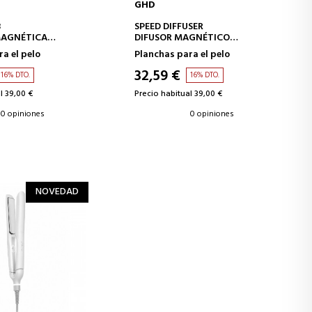
GHD
IR A LA CESTA
AÑADIR A LA CESTA
B
SPEED DIFFUSER
MAGNÉTICA
DIFUSOR MAGNÉTICO
L CON PEINE
PROFESIONAL PARA RIZOS
a el pelo
Planchas para el pelo
32,59 €
16% DTO.
16% DTO.
l 39,00 €
Precio habitual 39,00 €
0 opiniones
0 opiniones
NOVEDAD