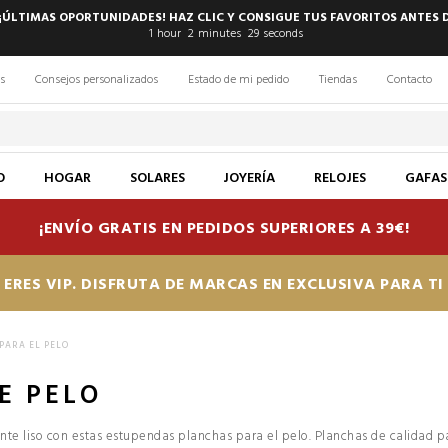
 ¡ÚLTIMAS OPORTUNIDADES! HAZ CLIC Y CONSIGUE TUS FAVORITOS ANTES 
1
hour
2
minutes
28
seconds
s
Consejos personalizados
Estado de mi pedido
Tiendas
Contacto
O
HOGAR
SOLARES
JOYERÍA
RELOJES
GAFAS
¡ENVÍO GRATIS EN PEDIDOS SUPERIORES A 39€!
ERES VIP. DISFRUTA DE MARCAS EN EXCLUSIVA PARA T
PARA EL PELO
E PELO
te liso con estas estupendas planchas para el pelo. Planchas de calidad pa