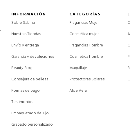
INFORMACIÓN
CATEGORÍAS
Sobre Sabina
Fragancias Mujer
C
o
Nuestras Tiendas
Cosmética mujer
A
Envío y entrega
Fragancias Hombre
C
Garantía y devoluciones
Cosmética hombre
P
Beauty Blog
Maquillaje
B
Consejera de belleza
Protectores Solares
C
Formas de pago
Aloe Vera
Testimonios
Empaquetado de lujo
Grabado personalizado