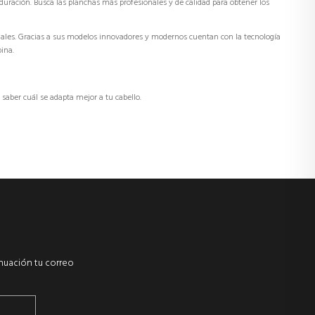
uración. Busca las planchas más profesionales y de calidad para obtener los
les. Gracias a sus modelos innovadores y modernos cuentan con la tecnología
ina.
 saber cuál se adapta mejor a tu cabello.
inuación tu correo