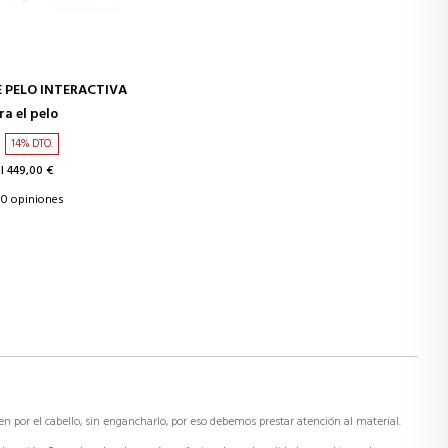
IR A LA CESTA
 PELO INTERACTIVA
a el pelo
14% DTO.
l 449,00 €
0 opiniones
en por el cabello, sin engancharlo, por eso debemos prestar atención al material.