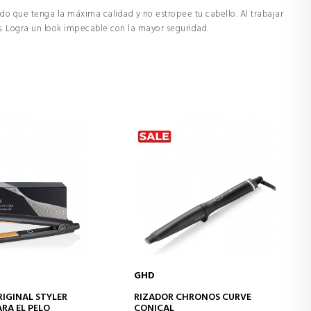
ndo que tenga la máxima calidad y no estropee tu cabello. Al trabajar
s. Logra un look impecable con la mayor seguridad.
GHD
IR A LA CESTA
AÑADIR A LA CESTA
IGINAL STYLER
RIZADOR CHRONOS CURVE
RA EL PELO
CONICAL