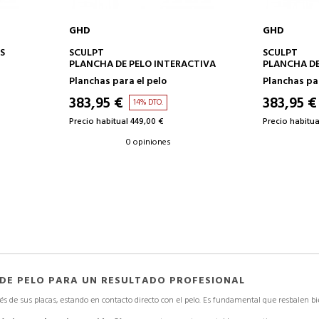
GHD
GHD
AÑADIR A LA CESTA
AÑAD
S
SCULPT
SCULPT
PLANCHA DE PELO INTERACTIVA
PLANCHA DE
Planchas para el pelo
Planchas par
383,95 €
383,95 €
14% DTO.
Precio habitual 449,00 €
Precio habitua
0 opiniones
 DE PELO PARA UN RESULTADO PROFESIONAL
és de sus placas, estando en contacto directo con el pelo. Es fundamental que resbalen bi