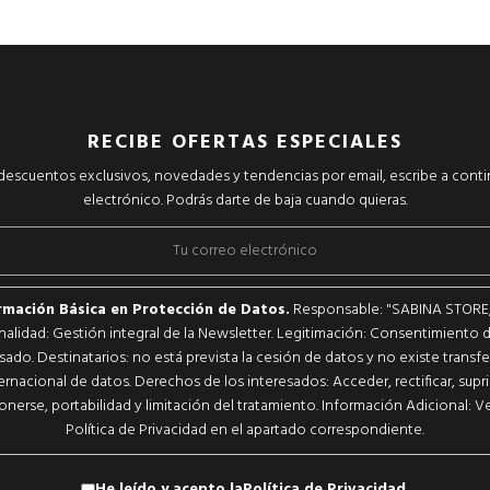
RECIBE OFERTAS ESPECIALES
r descuentos exclusivos, novedades y tendencias por email, escribe a cont
electrónico. Podrás darte de baja cuando quieras.
rmación Básica en Protección de Datos.
Responsable: "SABINA STORE, S
inalidad: Gestión integral de la Newsletter. Legitimación: Consentimiento d
sado. Destinatarios: no está prevista la cesión de datos y no existe transf
ernacional de datos. Derechos de los interesados: Acceder, rectificar, supri
nerse, portabilidad y limitación del tratamiento. Información Adicional: Ve
Política de Privacidad en el apartado correspondiente.
He leído y acepto la
Política de Privacidad
.