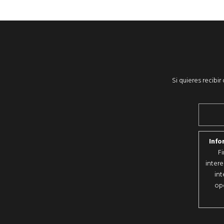
Si quieres recibi
Info
F
intere
int
opo