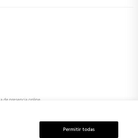
ia de presencia online
ad online mediante estrategias de posicionamiento y campañas
line.
ividad de mercados internacionales.
Permitir todas