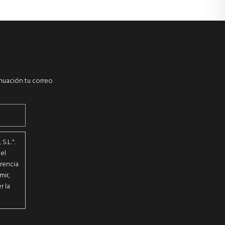
inuación tu correo
.L.".
el
erencia
mir,
r la