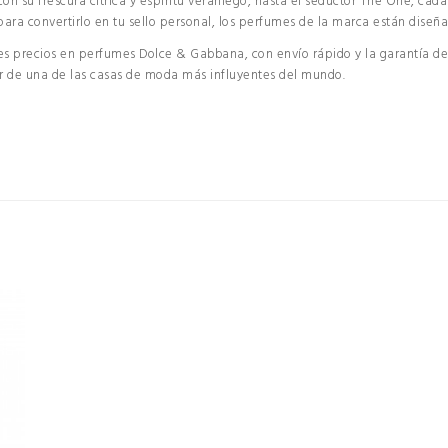
 con su frescura cítrica y espíritu veraniego, hasta el seductor The One, c
 para convertirlo en tu sello personal, los perfumes de la marca están di
s precios en perfumes Dolce & Gabbana, con envío rápido y la garantía de a
ur de una de las casas de moda más influyentes del mundo.