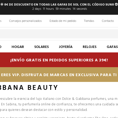
🌞 8€ DE DESCUENTO EN TODAS LAS GAFAS DE SOL CON EL CÓDIGO SUN8 😎
2
days
11
hours
59
minutes
13
seconds
s
Consejos personalizados
Estado de mi pedido
Tiendas
Contacto
O
HOGAR
SOLARES
JOYERÍA
RELOJES
GAFAS
¡ENVÍO GRATIS EN PEDIDOS SUPERIORES A 39€!
ERES VIP. DISFRUTA DE MARCAS EN EXCLUSIVA PARA T
BBANA BEAUTY
escubre la esencia del lujo italiano con Dolce & Gabbana perfumes, una m
. En Sabina, tu perfumería online de confianza, te ofrecemos una cuidada
ara quienes desean destacar con estilo y personalidad.