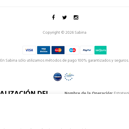
Copyright © 2026 Sabina
En Sabina sólo utilizamos métodos de pago 100% garantizados y seguros.
ALIZACIÓN DEL
Nombre de la Operación:
Estrateg
Descripción:
Mejora de la visibilid
publicitarias.
sociaciones
Objetivos:
Aumentar la visibilidad on
Resultados:
Aumento de la competit
Ayuda:
(€) 60.000 euros