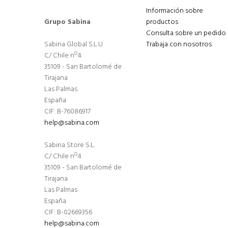
Información sobre
Grupo Sabina
productos
Consulta sobre un pedido
Sabina Global S.L.U
Trabaja con nosotros
C/ Chile nº4
35109 - San Bartolomé de
Tirajana
Las Palmas
España
CIF: B-76086917
help@sabina.com
Sabina Store S.L.
C/ Chile nº4
35109 - San Bartolomé de
Tirajana
Las Palmas
España
CIF: B-02669356
help@sabina.com