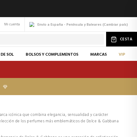
Mi cuenta
Envío a España - Península y Baleares
(
Cambiar
país
)
CESTA
 DE SOL
BOLSOS Y COMPLEMENTOS
MARCAS
VIP
I
arca icónica que combina elegancia, sensualidad y carácter
 selección de los perfumes más emblemáticos de Dolce & Gabbana