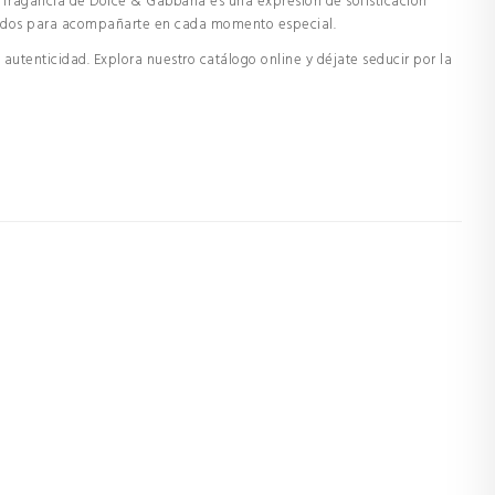
ada fragancia de Dolce & Gabbana es una expresión de sofisticación
señados para acompañarte en cada momento especial.
utenticidad. Explora nuestro catálogo online y déjate seducir por la