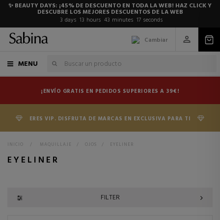
✨ BEAUTY DAYS: ¡45% DE DESCUENTO EN TODA LA WEB! HAZ CLICK Y
DESCUBRE LOS MEJORES DESCUENTOS DE LA WEB
3
days
13
hours
43
minutes
16
seconds
Cambiar
MENU
¡ENVÍO GRATIS EN PEDIDOS SUPERIORES A 39€!
ERES VIP. DISFRUTA DE MARCAS EN EXCLUSIVA PARA TI
INICIO
>
MAQUILLAJE
>
OJOS
>
EYELINER
EYELINER
FILTER