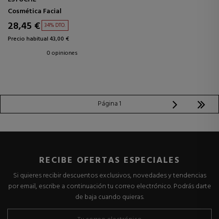
Cosmética Facial
28,45 €
34% DTO.
Precio habitual 43,00 €
0 opiniones
Página 1
RECIBE OFERTAS ESPECIALES
Si quieres recibir descuentos exclusivos, novedades y tendencias
por email, escribe a continuación tu correo electrónico. Podrás darte
de baja cuando quieras.