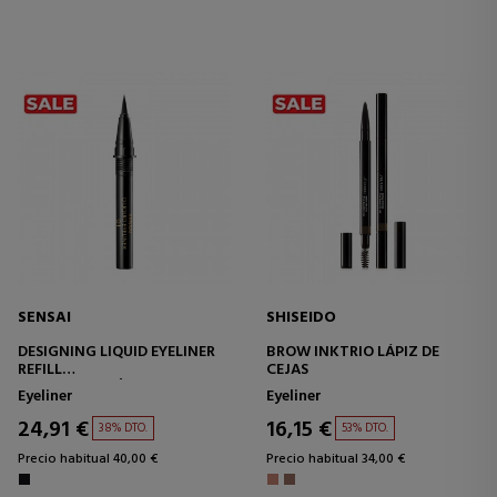
SENSAI
SHISEIDO
DESIGNING LIQUID EYELINER
BROW INKTRIO LÁPIZ DE
REFILL
CEJAS
DELINEADOR LÍQUIDO
Eyeliner
Eyeliner
24,91 €
16,15 €
38% DTO.
53% DTO.
Precio habitual 40,00 €
Precio habitual 34,00 €