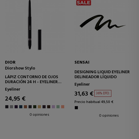
DIOR
SENSAI
Diorshow Stylo
DESIGNING LIQUID EYELINER
LÁPIZ CONTORNO DE OJOS
DELINEADOR LÍQUIDO
DURACIÓN 24 H - EYELINER
Eyeliner
WATERPROOF - COLOR
Eyeliner
INTENSO - TEXTURA
31,63 €
36% DTO.
CREMOSA Y APLICACIÓN
24,95 €
IDEAL
Precio habitual 49,50 €
0 opiniones
0 opiniones