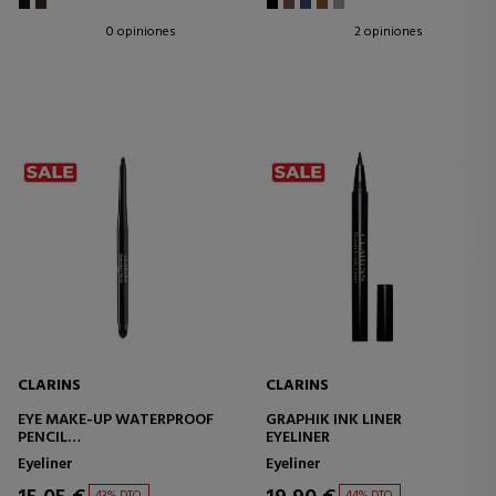
0 opiniones
2 opiniones
CLARINS
CLARINS
EYE MAKE-UP WATERPROOF
GRAPHIK INK LINER
PENCIL
EYELINER
LAPIZ DE OJOS
Eyeliner
Eyeliner
43% DTO.
44% DTO.