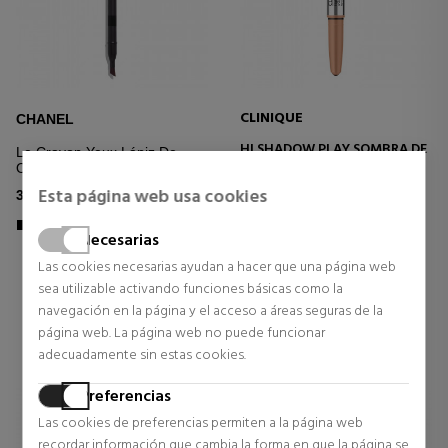
CLINIQUE
CHANEL
HI SHADOW PLAY SOMBRA DE
Le Crayon Yeux Lápiz De
OJOS + DEFINIDOR DE
Ojos
SOMBRA
Sombras de Ojos
Esta página web usa cookies
33,00 €
37,52 €
Necesarias
Precio habitual 39,50 €
Las cookies necesarias ayudan a hacer que una página web
sea utilizable activando funciones básicas como la
0 opiniones
navegación en la página y el acceso a áreas seguras de la
página web. La página web no puede funcionar
adecuadamente sin estas cookies.
Preferencias
Las cookies de preferencias permiten a la página web
recordar información que cambia la forma en que la página se