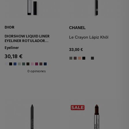
DIOR
CHANEL
DIORSHOW LIQUID LINER
Le Crayon Lápiz Khôl
EYELINER ROTULADOR
ULTRAPRECISO - COLOR
Eyeliner
INTENSO WATERPROOF
33,00 €
30,18 €
0 opiniones