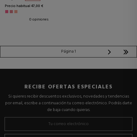
Precio habitual 47,00 €
0 opiniones
Página 1
RECIBE OFERTAS ESPECIALES
Si quieres recibir descuentos exclusivos, novedades y tendencias
por email, escribe a continuación tu correo electrónico. Podrás darte
de baja cuando quieras.