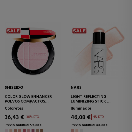
SHISEIDO
NARS
COLOR GLOW ENHANCER
LIGHT REFLECTING
POLVOS COMPACTOS
LUMINIZING STICK
MULTIFUNCIÓN
STICK ILUMINADOR
Coloretes
Iluminador
MULTIUSOS
36,43 €
46,08 €
38% DTO.
4% DTO.
Precio habitual 59,00 €
Precio habitual 48,00 €