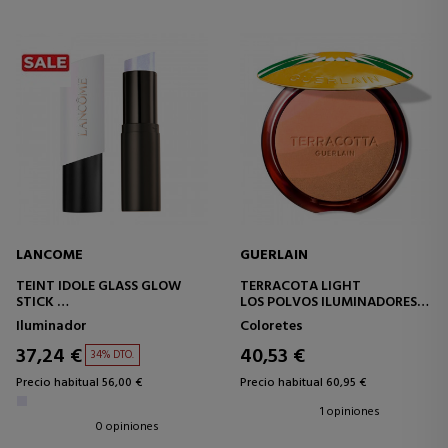
LANCOME
GUERLAIN
TEINT IDOLE GLASS GLOW
TERRACOTA LIGHT
STICK
LOS POLVOS ILUMINADORES
ILUMINADOR EFECTO GLASS
EFECTO BUENA CARA
Iluminador
Coloretes
SKIN LUMINOSO
NATURAL - 96 % DE
INGREDIENTES DE ORIGEN
37,24 €
40,53 €
34% DTO.
NATURAL
Precio habitual 56,00 €
Precio habitual 60,95 €
1 opiniones
0 opiniones