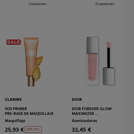
1 opiniones
0 opiniones
CLARINS
DIOR
SOS PRIMER
DIOR FOREVER GLOW
PRE-BASE DE MAQUILLAJE
MAXIMIZER
ILUMINADOR LÍQUIDO DE
Maquillaje
Iluminadores
LARGA DURACIÓN
25,93 €
32,45 €
38% DTO.