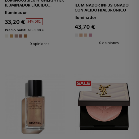
LUMINOUS SILK HIGHLIGHTER
ILUMINADOR LÍQUIDO
ILUMINADOR INFUSIONADO
ACUOSO
CON ÁCIDO HIALURÓNICO
Iluminador
Iluminador
33,20 €
34% DTO.
43,70 €
Precio habitual 50,00 €
0 opiniones
0 opiniones