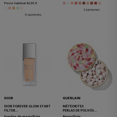
Precio habitual 42,00 €
2 opiniones
0 opiniones
DIOR
GUERLAIN
DIOR FOREVER GLOW START
MÉTÉORITES
FILTER
PERLAS DE POLVOS
FLUIDO SUBLIMADOR DE TEZ E
REVELADORAS DE LA LUZ
Fondos de maquillaje
Maquillaje