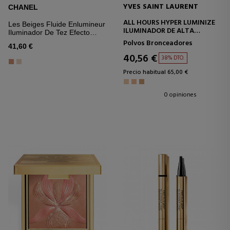
YVES SAINT LAURENT
CHANEL
ALL HOURS HYPER LUMINIZE
Les Beiges Fluide Enlumineur
ILUMINADOR DE ALTA
Iluminador De Tez Efecto
COSTURA
Irisado. Efecto Buena Cara
Polvos Bronceadores
41,60 €
Luminoso. Para Rostro Y
40,56 €
Cuerpo
38% DTO.
Precio habitual 65,00 €
0 opiniones