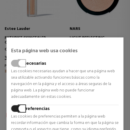
Estee Lauder
NARS
FUTURIST SKINCEALER
LIGHT REFLECTING
CORRECTOR DEL TONO DE LA
LUMINIZING POWDER
PIEL + ILUMINADOR SUAVE
ILUMINADOR DE ALTO
Correctores
Polvos Bronceadores
Esta página web usa cookies
RENDIMIENTO
37,05 €
37,63 €
14% DTO.
Necesarias
Precio habitual 39,00 €
Precio habitual 43,55 €
Las cookies necesarias ayudan a hacer que una página web
sea utilizable activando funciones básicas como la
0 opiniones
0 opiniones
navegación en la página y el acceso a áreas seguras de la
página web. La página web no puede funcionar
adecuadamente sin estas cookies.
Preferencias
Las cookies de preferencias permiten a la página web
recordar información que cambia la forma en que la página se
comporta o el aspecto que tiene, como su idioma preferido