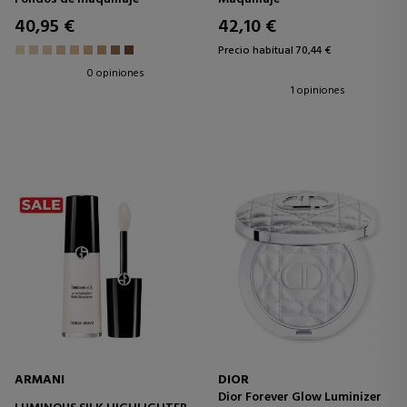
ILUMINADOR
40,95 €
42,10 €
Precio habitual 70,44 €
0 opiniones
1 opiniones
ARMANI
DIOR
Dior Forever Glow Luminizer