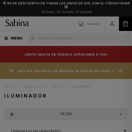
🌞 8€ DE DESCUENTO EN TODAS LAS GAFAS DE SOL CON EL CÓDIGO SUN8
😎
18
hours
29
minutes
36
seconds
Cambiar
MENU
¡ENVÍO GRATIS EN PEDIDOS SUPERIORES A 39€!
ERES VIP. DISFRUTA DE MARCAS EN EXCLUSIVA PARA TI
INICIO
>
MAQUILLAJE
>
ROSTRO
>
ILUMINADOR
ILUMINADOR
FILTER