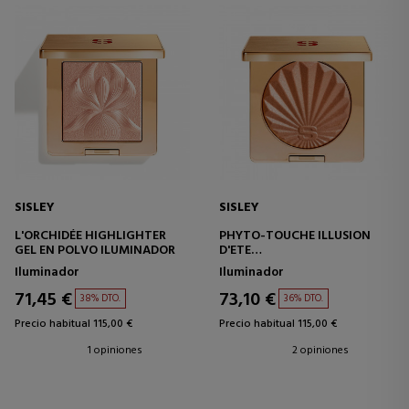
SISLEY
SISLEY
L'ORCHIDÉE HIGHLIGHTER
PHYTO-TOUCHE ILLUSION
GEL EN POLVO ILUMINADOR
D'ETE
POLVOS BRONCEADORES
Iluminador
Iluminador
71,45 €
73,10 €
38% DTO.
36% DTO.
Precio habitual 115,00 €
Precio habitual 115,00 €
1 opiniones
2 opiniones