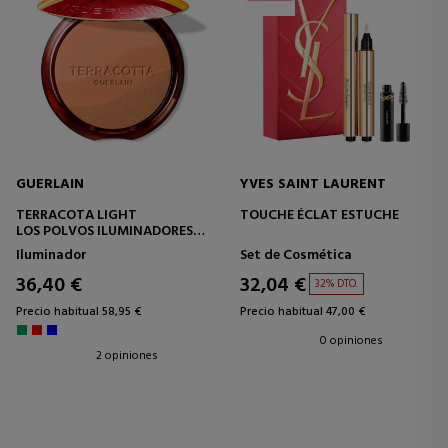
GUERLAIN
YVES SAINT LAURENT
TERRACOTA LIGHT
TOUCHE ÉCLAT ESTUCHE
LOS POLVOS ILUMINADORES
EFECTO BUENA CARA
Iluminador
Set de Cosmética
NATURAL - 96 % DE
INGREDIENTES DE ORIGEN
36,40 €
32,04 €
32% DTO.
NATURAL
Precio habitual 58,95 €
Precio habitual 47,00 €
0 opiniones
2 opiniones