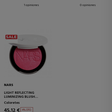
1 opiniones
0 opiniones
NARS
LIGHT REFLECTING
LUMINIZING BLUSH
COLORETE EN POLVO
Coloretes
ILUMINADOR
45,12 €
4% DTO.