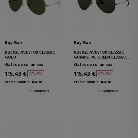
Ray-Ban
Ray-Ban
RB3025 AVIATOR CLASSIC
RB3025 AVIATOR CLASSIC
GOLD
GUNMETAL GREEN CLASSIC G-
15
Gafas de sol unisex
Gafas de sol unisex
115,43 €
115,43 €
30% DTO.
30% DTO.
Precio habitual 164,90 €
Precio habitual 164,90 €
0 opiniones
0 opiniones