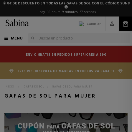
🌞 8€ DE DESCUENTO EN TODAS LAS GAFAS DE SOL CON EL CÓDIGO SUN8
😎
1
day
18
hours
9
minutes
56
seconds
Cambiar
MENU
¡ENVÍO GRATIS EN PEDIDOS SUPERIORES A 39€!
ERES VIP. DISFRUTA DE MARCAS EN EXCLUSIVA PARA TI
INICIO
>
GAFAS DE SOL
>
GAFAS DE SOL PARA MUJER
GAFAS DE SOL PARA MUJER