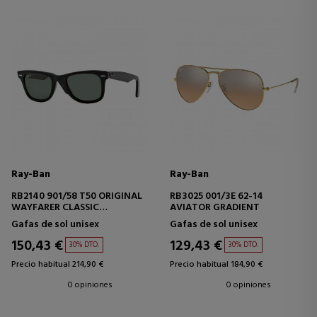
Ray-Ban
Ray-Ban
RB2140 901/58 T50 ORIGINAL
RB3025 001/3E 62-14
WAYFARER CLASSIC
AVIATOR GRADIENT
POLARIZED
Gafas de sol unisex
Gafas de sol unisex
150,43 €
129,43 €
30% DTO.
30% DTO.
Precio habitual 214,90 €
Precio habitual 184,90 €
0 opiniones
0 opiniones