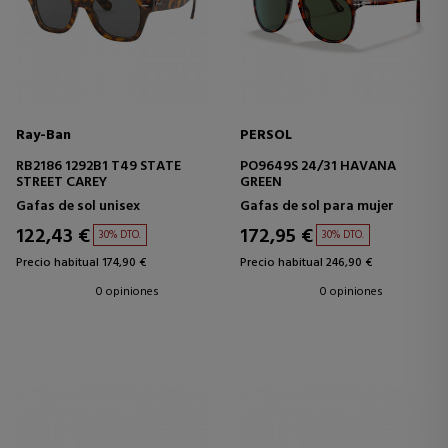
Ray-Ban
PERSOL
RB2186 1292B1 T49 STATE
PO9649S 24/31 HAVANA
STREET CAREY
GREEN
Gafas de sol unisex
Gafas de sol para mujer
122,43 €
172,95 €
30% DTO.
30% DTO.
Precio habitual 174,90 €
Precio habitual 246,90 €
0 opiniones
0 opiniones