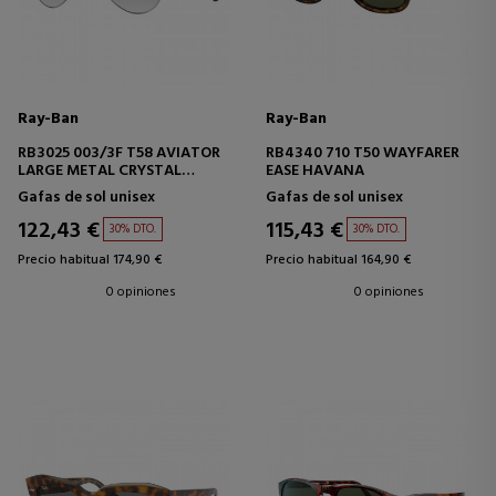
Ray-Ban
Ray-Ban
RB3025 003/3F T58 AVIATOR
RB4340 710 T50 WAYFARER
LARGE METAL CRYSTAL
EASE HAVANA
GRADIENT LIGHT
Gafas de sol unisex
Gafas de sol unisex
122,43 €
115,43 €
30% DTO.
30% DTO.
Precio habitual 174,90 €
Precio habitual 164,90 €
0 opiniones
0 opiniones