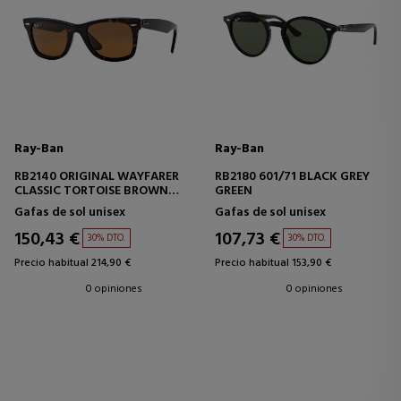
Ray-Ban
Ray-Ban
RB2140 ORIGINAL WAYFARER
RB2180 601/71 BLACK GREY
CLASSIC TORTOISE BROWN
GREEN
CLASSIC B-15
Gafas de sol unisex
Gafas de sol unisex
150,43 €
107,73 €
30% DTO.
30% DTO.
Precio habitual 214,90 €
Precio habitual 153,90 €
0 opiniones
0 opiniones