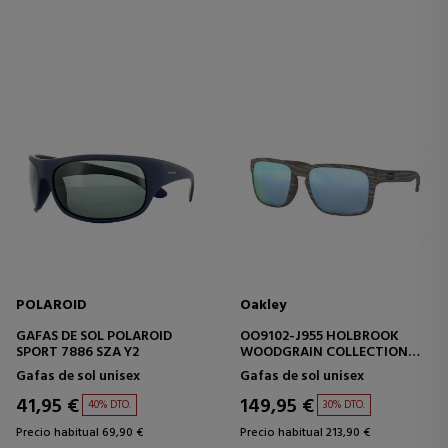
POLAROID
Oakley
GAFAS DE SOL POLAROID
OO9102-J955 HOLBROOK
SPORT 7886 SZA Y2
WOODGRAIN COLLECTION
PRIZM DEEP WATER
Gafas de sol unisex
Gafas de sol unisex
POLARIZED
41,95 €
149,95 €
40% DTO.
30% DTO.
Precio habitual 69,90 €
Precio habitual 213,90 €