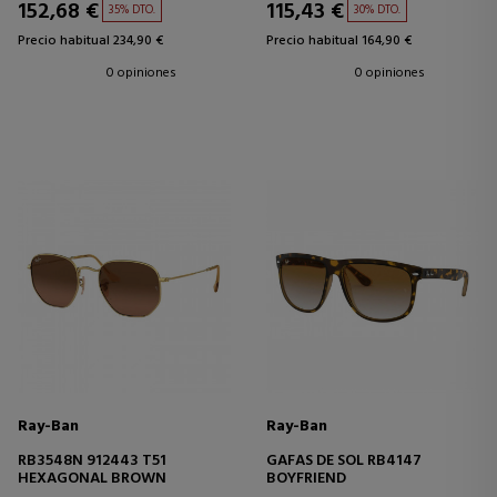
152,68 €
115,43 €
35% DTO.
30% DTO.
Precio habitual 234,90 €
Precio habitual 164,90 €
0 opiniones
0 opiniones
Ray-Ban
Ray-Ban
RB3548N 912443 T51
GAFAS DE SOL RB4147
HEXAGONAL BROWN
BOYFRIEND