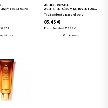
IR A LA CESTA
AÑADIR A LA CESTA
LE
ABEILLE ROYALE
HONEY TREATMENT
ACEITE-EN-SÉRUM DE JUVENTUD
CUERO CABELLUDO Y CABELLO
Tratamiento para el pelo
85,45 €
152,27 €
Precio habitual 150,99 €
 opiniones
0 opiniones