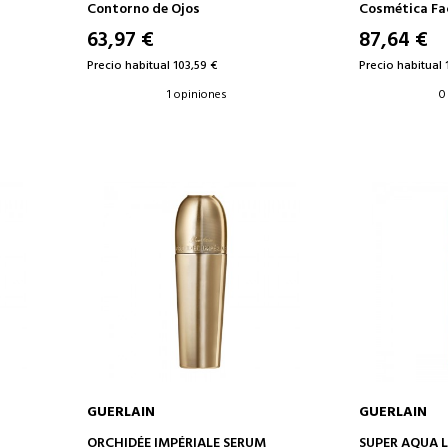
DE OJOS
HIDRATANTE
Contorno de Ojos
Cosmética Fa
63,97 €
87,64 €
Precio habitual 103,59 €
Precio habitual 
1 opiniones
0
GUERLAIN
GUERLAIN
AÑADIR A LA CESTA
AÑAD
T
ORCHIDÉE IMPÉRIALE SERUM
SUPER AQUA 