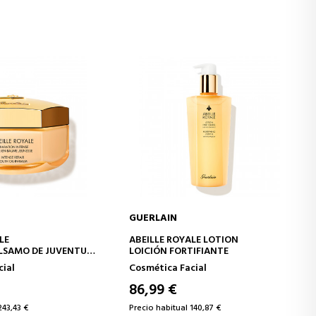
GUERLAIN
IR A LA CESTA
AÑADIR A LA CESTA
ALE
ABEILLE ROYALE LOTION
ÁLSAMO DE JUVENTUD
LOICIÓN FORTIFIANTE
INTENSA
cial
Cosmética Facial
86,99 €
243,43 €
Precio habitual 140,87 €