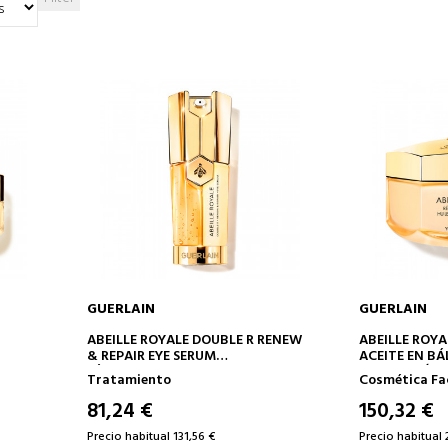
GUERLAIN
GUERLAIN
AÑADIR A LA CESTA
AÑAD
ABEILLE ROYALE DOUBLE R RENEW
ABEILLE ROY
& REPAIR EYE SERUM
ACEITE EN B
SÉRUM REPARADOR Y RENOVADOR
REPARACIÓN 
Tratamiento
Cosmética Fa
81,24 €
150,32 €
Precio habitual 131,56 €
Precio habitual 