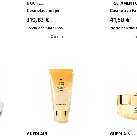
NOCHE
TRATAMENTO
ANTIENVEJECIMIENTO
Cosmética mujer
Cosmética Fa
REGENERADOR NOCTURNO
319,83 €
41,58 €
Precio habitual 517,95 €
Precio habitual 
0 opiniones
1
GUERLAIN
GUERLAIN