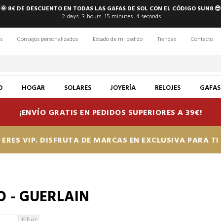
🌞 8€ DE DESCUENTO EN TODAS LAS GAFAS DE SOL CON EL CÓDIGO SUN8 😎
2
days
3
hours
15
minutes
3
seconds
s
Consejos personalizados
Estado de mi pedido
Tiendas
Contacto
O
HOGAR
SOLARES
JOYERÍA
RELOJES
GAFAS
¡ENVÍO GRATIS EN PEDIDOS SUPERIORES A 39€!
ERES VIP. DISFRUTA DE MARCAS EN EXCLUSIVA PARA T
 - GUERLAIN
Filter