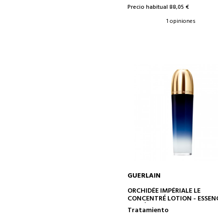
Precio habitual 88,05 €
1 opiniones
GUERLAIN
AÑADIR A LA CESTA
ORCHIDÉE IMPÉRIALE LE
CONCENTRÉ LOTION - ESSEN
LOCIÓN ANTIENVEJECIMIEN
Tratamiento
ACTIVADORA DE LA LONGEV