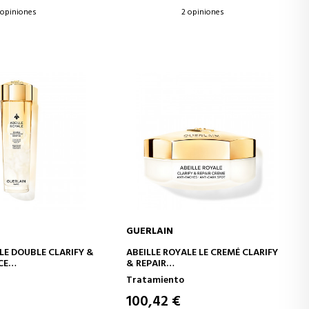
 opiniones
2 opiniones
GUERLAIN
IR A LA CESTA
AÑADIR A LA CESTA
LE DOUBLE CLARIFY &
ABEILLE ROYALE LE CREMÉ CLARIFY
CE
& REPAIR
O REPARADOR
CREMA REPARADORA
Tratamiento
100,42 €