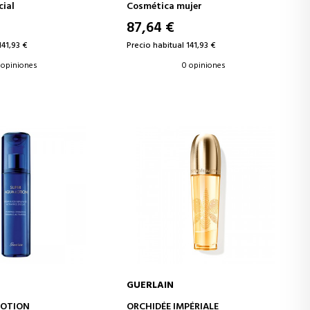
HIDRATANTE
cial
Cosmética mujer
87,64 €
141,93 €
Precio habitual 141,93 €
 opiniones
0 opiniones
GUERLAIN
IR A LA CESTA
AÑADIR A LA CESTA
LOTION
ORCHIDÉE IMPÉRIALE