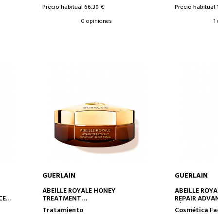
Precio habitual 66,30 €
Precio habitual 
0 opiniones
1
GUERLAIN
GUERLAIN
AÑADIR A LA CESTA
AÑAD
ABEILLE ROYALE HONEY
ABEILLE ROY
CE
TREATMENT
REPAIR ADVA
TO
CREMA DE NOCHE
SÉRUM REPAR
Tratamiento
Cosmética Fa
IDAD