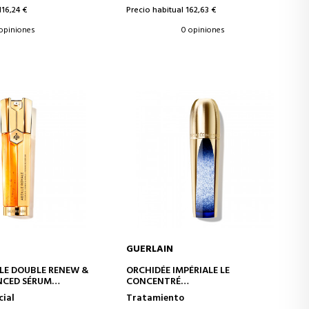
116,24 €
Precio habitual 162,63 €
 opiniones
0 opiniones
GUERLAIN
IR A LA CESTA
AÑADIR A LA CESTA
ALE DOUBLE RENEW &
ORCHIDÉE IMPÉRIALE LE
NCED SÉRUM
CONCENTRÉ
ADOR Y RENOVADOR
EL CONCENTRADO MICRO-LIFT
cial
Tratamiento