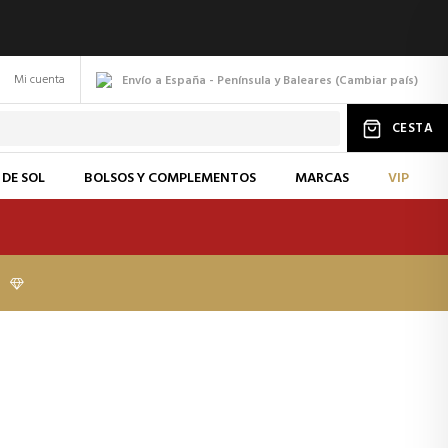
Mi cuenta
Envío a España - Península y Baleares
(
Cambiar
país
)
CESTA
 DE SOL
BOLSOS Y COMPLEMENTOS
MARCAS
VIP
I