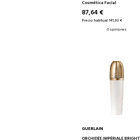
HIDRATANTE
Cosmética Facial
87,64 €
Precio habitual 141,93 €
0 opiniones
GUERLAIN
AÑADIR A LA CESTA
ORCHIDÉE IMPÉRIALE BRIGH