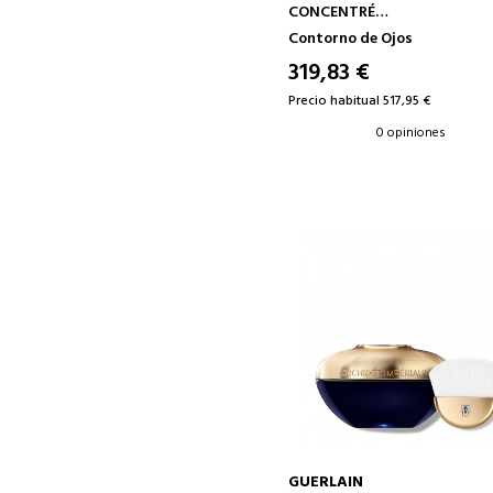
CONCENTRÉ
CONCENTRADO ANTIEDAD -
Contorno de Ojos
ANTIARRRUGAS
319,83 €
Precio habitual 517,95 €
0 opiniones
GUERLAIN