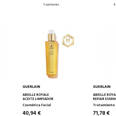
3 opiniones
6
GUERLAIN
GUERLAIN
AÑADIR A LA CESTA
AÑAD
ABEILLE ROYALE
ABEILLE ROYA
ACEITE LIMPIADOR
REPAIR ESSEN
TRATAMIENT
Cosmética Facial
Tratamiento
40,94 €
71,78 €