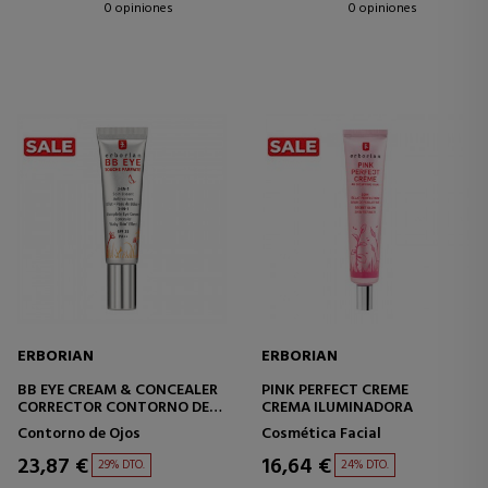
0 opiniones
0 opiniones
ERBORIAN
ERBORIAN
BB EYE CREAM & CONCEALER
PINK PERFECT CREME
CORRECTOR CONTORNO DE
CREMA ILUMINADORA
OJOS
Contorno de Ojos
Cosmética Facial
23,87 €
16,64 €
29% DTO.
24% DTO.