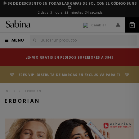
🌞 8€ DE DESCUENTO EN TODAS LAS GAFAS DE SOL CON EL CÓDIGO SUN8
😎
2
days
3
hours
33
minutes
33
seconds
Cambiar
MENU
¡ENVÍO GRATIS EN PEDIDOS SUPERIORES A 39€!
ERES VIP. DISFRUTA DE MARCAS EN EXCLUSIVA PARA TI
INICIO
>
ERBORIAN
ERBORIAN