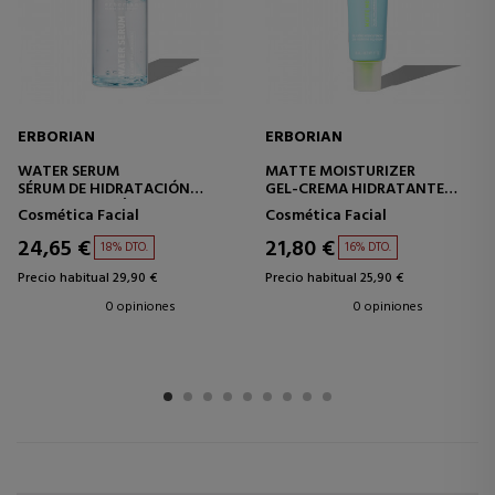
ERBORIAN
ERBORIAN
WATER SERUM
MATTE MOISTURIZER
SÉRUM DE HIDRATACIÓN
GEL-CREMA HIDRATANTE
INTENSA CON ÁCIDO
24H EFECTO MATIFICANTE
Cosmética Facial
Cosmética Facial
HIALURÓNICO
24,65 €
21,80 €
18% DTO.
16% DTO.
Precio habitual 29,90 €
Precio habitual 25,90 €
0 opiniones
0 opiniones
1
2
3
4
5
6
7
8
9