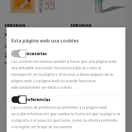
ERBORIAN
ERBORIAN
BB CRÈME ESTUCHE
CC RED CORRECT
TRATAMIENTO CORRECTOR
Esta página web usa cookies
ANTI-ROJECES
Cosmética Coreana
Cosmética Facial
Necesarias
21,80 €
19,58 €
19% DTO.
14% DTO.
Las cookies necesarias ayudan a hacer que una página web
Precio habitual 27,00 €
Precio habitual 22,90 €
sea utilizable activando funciones básicas como la
0 opiniones
0 opiniones
navegación en la página y el acceso a áreas seguras de la
página web. La página web no puede funcionar
adecuadamente sin estas cookies.
Preferencias
Las cookies de preferencias permiten a la página web
recordar información que cambia la forma en que la página se
comporta o el aspecto que tiene, como su idioma preferido
o la región en la que se encuentra.