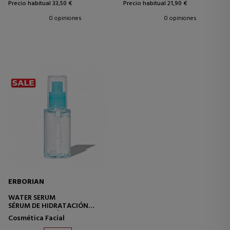
Precio habitual 33,50 €
Precio habitual 21,90 €
0 opiniones
0 opiniones
ERBORIAN
WATER SERUM
SÉRUM DE HIDRATACIÓN
INTENSA CON ÁCIDO
Cosmética Facial
HIALURÓNICO