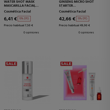
WATER SHOT MASK
GINSENG MICRO SHOT
MASCARILLA FACIAL
STARTER
HIDRATANTE CON ÁCIDO
SÉRUM RENOVADOR
Cosmética Facial
Cosmética Facial
HIALURÓNICO
MICROINFUSIONADO
6,41 €
42,66 €
15% DTO.
15% DTO.
Precio habitual 7,50 €
Precio habitual 49,90 €
0 opiniones
0 opiniones