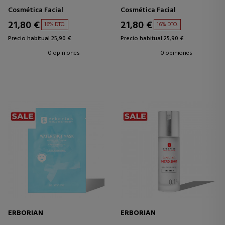
EFECTO MATIFICANTE
EFECTO COREANO "GLASS
Cosmética Facial
Cosmética Facial
SKIN"
21,80 €
21,80 €
16% DTO.
16% DTO.
Precio habitual 25,90 €
Precio habitual 25,90 €
0 opiniones
0 opiniones
ERBORIAN
ERBORIAN