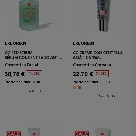
ERBORIAN
ERBORIAN
CC RED SÉRUM
CC CRÈME CON CENTELLA
SÉRUM CONCENTRADO ANTI-
ASIÁTICA 15ML
ROJECES
Cosmética Facial
Cosmética Coreana
30,78 €
22,70 €
14% DTO.
5% DTO.
Precio habitual 36,00 €
Precio habitual 23,90 €
0 opiniones
1 opiniones