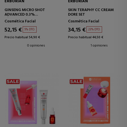
ERBORIAN
ERBORIAN
GINSENG MICRO SHOT
SKIN TERAPHY CC CREAM
ADVANCED 0.3%
DORE SET
SÉRUM RENOVADOR
Cosmética Facial
Cosmética Facial
MICROINFUSIONADO
52,15 €
34,15 €
5% DTO.
23% DTO.
Precio habitual 54,90 €
Precio habitual 44,50 €
0 opiniones
1 opiniones