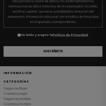
está prevista la cesión de datos y no existe transferencia
internacional de datos. Derechos de los interesados: Acceder,
rectificar, suprimir, oponerse, portabilidad y limitación del
tratamiento. Información Adicional: Ver la Política de Privacidad
en el apartado correspondiente.
He leído y acepto la
Política de Privacidad
.
SUSCRÍBETE
INFORMACIÓN
CATEGORÍAS
Fragancias Mujer
Cosmética mujer
Fragancias Hombre
Cosmética hombre