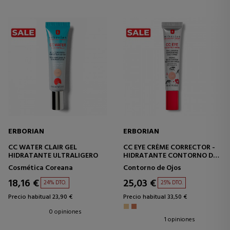
ERBORIAN
ERBORIAN
CC WATER CLAIR GEL
CC EYE CRÈME CORRECTOR -
HIDRATANTE ULTRALIGERO
HIDRATANTE CONTORNO DE
OJOS
Cosmética Coreana
Contorno de Ojos
18,16 €
25,03 €
24% DTO.
25% DTO.
Precio habitual 23,90 €
Precio habitual 33,50 €
0 opiniones
1 opiniones