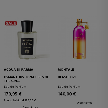
ACQUA DI PARMA
MONTALE
OSMANTHUS SIGNATURES OF
BEAST LOVE
THE SUN
EAU DE PARFUM
Eau de Parfum
Eau de Parfum
170,95 €
140,00 €
Precio habitual 270,00 €
0 opiniones
3 opiniones