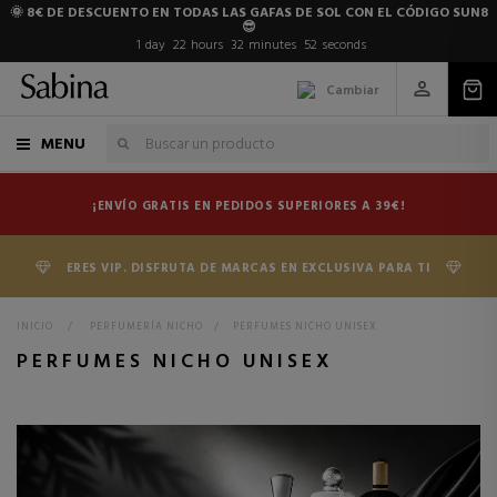
🌞 8€ DE DESCUENTO EN TODAS LAS GAFAS DE SOL CON EL CÓDIGO SUN8
😎
1
day
22
hours
32
minutes
50
seconds
Cambiar
MENU
¡ENVÍO GRATIS EN PEDIDOS SUPERIORES A 39€!
ERES VIP. DISFRUTA DE MARCAS EN EXCLUSIVA PARA TI
INICIO
>
PERFUMERÍA NICHO
>
PERFUMES NICHO UNISEX
PERFUMES NICHO UNISEX