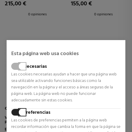
215,00 €
155,00 €
0 opiniones
0 opiniones
Esta página web usa cookies
Necesarias
Las cookies necesarias ayudan a hacer que una página web
sea utilizable activando funciones básicas como la
navegación en la página y el acceso a áreas seguras de la
página web. La página web no puede funcionar
adecuadamente sin estas cookies.
CREED
TOM FORD
Preferencias
VIRGIN ISLAND WATER EAU DE
SOLEIL BLANC
Las cookies de preferencias permiten a la página web
PARFUM
recordar información que cambia la forma en que la página se
Eau de Parfum
Eau De Toilette