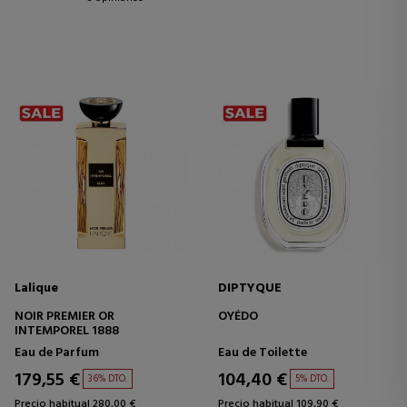
Lalique
DIPTYQUE
NOIR PREMIER OR
OYÉDO
INTEMPOREL 1888
Eau de Parfum
Eau de Toilette
179,55 €
104,40 €
36% DTO.
5% DTO.
Precio habitual 280,00 €
Precio habitual 109,90 €