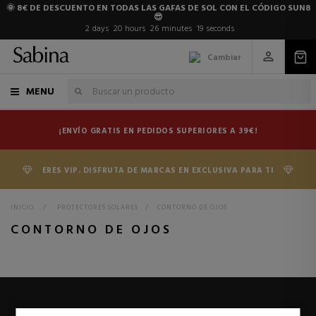
🌞 8€ DE DESCUENTO EN TODAS LAS GAFAS DE SOL CON EL CÓDIGO SUN8
😎
2
days
20
hours
26
minutes
19
seconds
Cambiar
MENU
¡ENVÍO GRATIS EN PEDIDOS SUPERIORES A 39€!
ERES VIP. DISFRUTA DE MARCAS EN EXCLUSIVA PARA TI
INICIO
>
PROTECTORES SOLARES
>
CONTORNO DE OJOS
CONTORNO DE OJOS