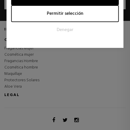
SUSCRÍBETE
forma anónima.
Permitir selección
Marketing
Las cookies de marketing se utilizan para rastrear a los
Denegar
INFORMACIÓN
visitantes en las páginas web. La intención es mostrar
anuncios relevantes y atractivos para el usuario individual, y
CATEGORÍAS
por lo tanto, más valiosos para los editores y los anunciantes
Fragancias Mujer
externos.
Cosmética mujer
Fragancias Hombre
Cosmética hombre
Maquillaje
Protectores Solares
Aloe Vera
LEGAL