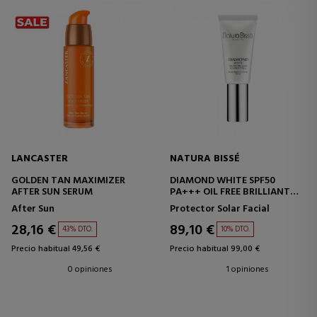
LANCASTER
NATURA BISSÉ
GOLDEN TAN MAXIMIZER
DIAMOND WHITE SPF50
AFTER SUN SERUM
PA+++ OIL FREE BRILLIANT
SUN
After Sun
Protector Solar Facial
28,16 €
89,10 €
43% DTO.
10% DTO.
Precio habitual 49,56 €
Precio habitual 99,00 €
0 opiniones
1 opiniones