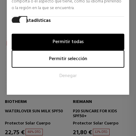
comporta o el aspecto que tiene, como su idioma preferido
0 opiniones
1 opiniones
o la región en la que se encuentra.
Estadísticas
Las cookies estadísticas ayudan a los propietarios de páginas
web a comprender cómo interactúan los visitantes con las
Permitir todas
páginas web reuniendo y proporcionando información de
forma anónima.
Permitir selección
Marketing
Las cookies de marketing se utilizan para rastrear a los
Denegar
visitantes en las páginas web. La intención es mostrar
anuncios relevantes y atractivos para el usuario individual, y
por lo tanto, más valiosos para los editores y los anunciantes
externos.
BIOTHERM
RIEMANN
WATERLOVER SUN MILK SPF50
P20 SUNCARE FOR KIDS
SPF50+
Protector Solar Cuerpo
Protector Solar Cuerpo
22,75 €
21,80 €
48% DTO.
32% DTO.