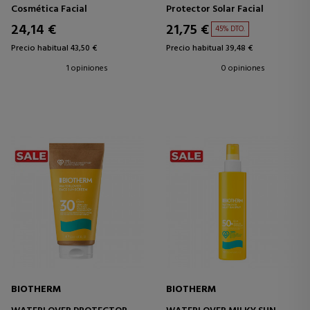
PROTECTOR FACIAL SPF 50
HIPERSENSIBLES SPF50+
Cosmética Facial
Protector Solar Facial
24,14 €
21,75 €
45% DTO.
Precio habitual 43,50 €
Precio habitual 39,48 €
1 opiniones
0 opiniones
BIOTHERM
BIOTHERM