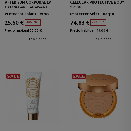
AFTER SUN CORPORAL LAIT
CELLULAR PROTECTIVE BODY
HYDRATANT APAISANT
SPF30
PROTECTOR SOLAR
Protector Solar Cuerpo
Protector Solar Cuerpo
CORPORAL
25,60 €
74,83 €
49% DTO.
37% DTO.
Precio habitual 50,00 €
Precio habitual 119,00 €
3 opiniones
1 opiniones