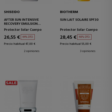
SHISEIDO
BIOTHERM
AFTER SUN INTENSIVE
SUN LAIT SOLAIRE SPF30
RECOVERY EMULSION
(FACE/BODY)
Protector Solar Cuerpo
Protector Solar Cuerpo
26,55 €
28,45 €
44% DTO.
48% DTO.
Precio habitual 47,00 €
Precio habitual 55,00 €
2 opiniones
3 opiniones