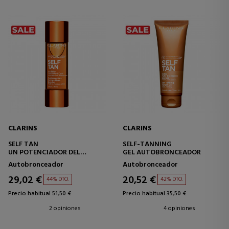
CLARINS
CLARINS
SELF TAN
SELF-TANNING
UN POTENCIADOR DEL
GEL AUTOBRONCEADOR
AUTOBRONCEADO PARA EL
Autobronceador
Autobronceador
CUERPO
29,02 €
20,52 €
44% DTO.
42% DTO.
Precio habitual 51,50 €
Precio habitual 35,50 €
2 opiniones
4 opiniones