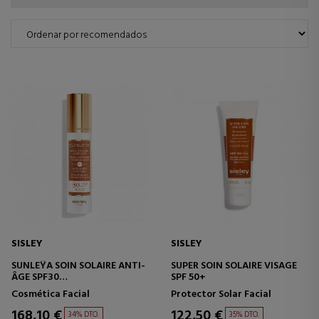
SISLEY
SISLEY
SUNLEŸA SOIN SOLAIRE ANTI-
SUPER SOIN SOLAIRE VISAGE
ÂGE SPF30
SPF 50+
CREMA PROTECTORA
Cosmética Facial
Protector Solar Facial
ANTIEDAD
168,10 €
122,50 €
34% DTO.
35% DTO.