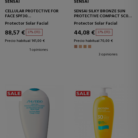
SENSAI
SENSAI
CELLULAR PROTECTIVE FOR
SENSAI SILKY BRONZE SUN
FACE SPF30
PROTECTIVE COMPACT SC02
PROTECTOR SOLAR FACIAL
BASE DE MAQUILLAJE
Protector Solar Facial
Protector Solar Facial
COMPACTA
88,57 €
44,08 €
37% DTO.
37% DTO.
Precio habitual 141,00 €
Precio habitual 70,00 €
1 opiniones
3 opiniones