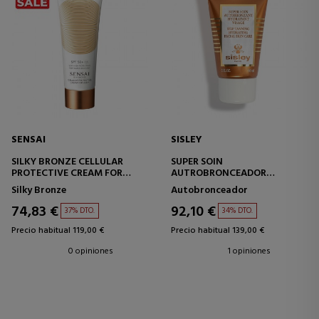
SENSAI
SISLEY
SILKY BRONZE CELLULAR
SUPER SOIN
PROTECTIVE CREAM FOR
AUTROBRONCEADOR
BODY SPF50+
HIDRATANTE
Silky Bronze
Autobronceador
PROTECTO SOLAR CORPORAL
74,83 €
92,10 €
37% DTO.
34% DTO.
Precio habitual 119,00 €
Precio habitual 139,00 €
0 opiniones
1 opiniones