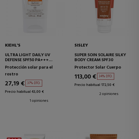
KIEHL'S
SISLEY
ULTRA LIGHT DAILY UV
SUPER SOIN SOLAIRE SILKY
DEFENSE SPF50 PA+++
BODY CREAM SPF30
PROTECTOR SOLAR
Protección solar para el
Protector Solar Cuerpo
rostro
113,00 €
34% DTO.
27,19 €
37% DTO.
Precio habitual 172,50 €
Precio habitual 43,00 €
2 opiniones
1 opiniones