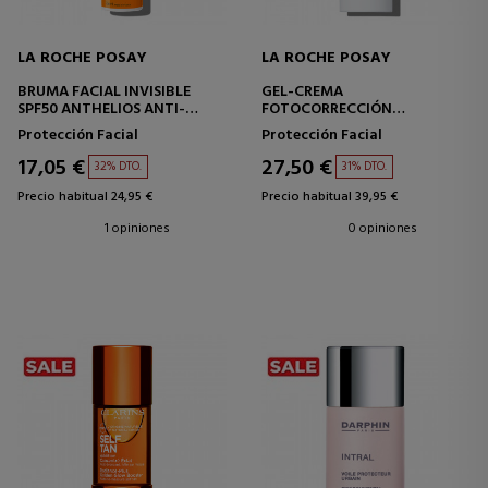
LA ROCHE POSAY
LA ROCHE POSAY
BRUMA FACIAL INVISIBLE
GEL-CREMA
SPF50 ANTHELIOS ANTI-
FOTOCORRECCIÓN
BRILLOS
ANTHELIOS AGE CORRECT
Protección Facial
Protección Facial
SPF50
17,05 €
27,50 €
32% DTO.
31% DTO.
Precio habitual 24,95 €
Precio habitual 39,95 €
1 opiniones
0 opiniones