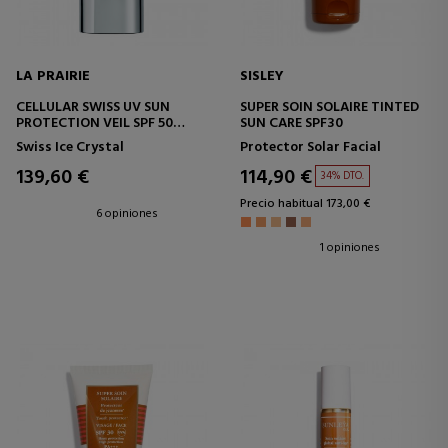
LA PRAIRIE
SISLEY
CELLULAR SWISS UV SUN
SUPER SOIN SOLAIRE TINTED
PROTECTION VEIL SPF 50
SUN CARE SPF30
CREMA HIDRATANTE CON
Swiss Ice Crystal
Protector Solar Facial
PROTECCIÓN
139,60 €
114,90 €
34% DTO.
Precio habitual 173,00 €
6 opiniones
1 opiniones