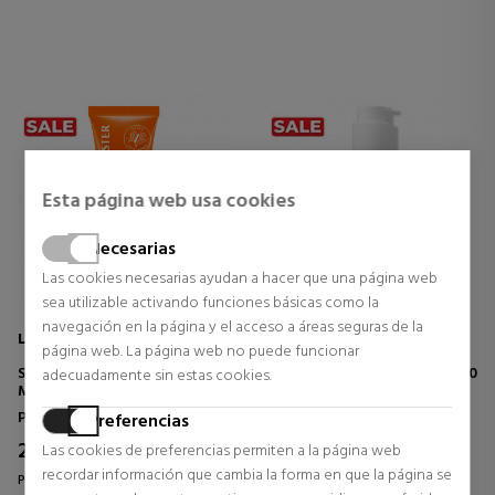
Esta página web usa cookies
Necesarias
Las cookies necesarias ayudan a hacer que una página web
sea utilizable activando funciones básicas como la
navegación en la página y el acceso a áreas seguras de la
LANCASTER
BIOTHERM
página web. La página web no puede funcionar
SUN SENSITIVE OIL-FREE
WATERLOVER SUN MILK SPF30
adecuadamente sin estas cookies.
MILKY FLUID SPF50
Protector Solar Facial
Protector Solar Cuerpo
Preferencias
27,46 €
22,75 €
Las cookies de preferencias permiten a la página web
45% DTO.
48% DTO.
recordar información que cambia la forma en que la página se
Precio habitual 50,18 €
Precio habitual 44,00 €