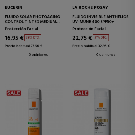
EUCERIN
LA ROCHE POSAY
FLUIDO SOLAR PHOTOAGING
FLUIDO INVISIBLE ANTHELIOS
CONTROL TINTED MEDIUM
UV-MUNE 400 SPF50+
SPF50+
Protección Facial
Protección Facial
16,95 €
22,75 €
38% DTO.
31% DTO.
Precio habitual 27,50 €
Precio habitual 32,95 €
0 opiniones
0 opiniones