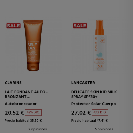
CLARINS
LANCASTER
LAIT FONDANT AUTO -
DELICATE SKIN KID MILK
BRONZANT
SPRAY SPF50+
LECHE SOLAR
Autobronceador
Protector Solar Cuerpo
AUTOBRONCEADORA
20,52 €
27,02 €
42% DTO.
43% DTO.
Precio habitual 35,50 €
Precio habitual 47,41 €
2 opiniones
5 opiniones