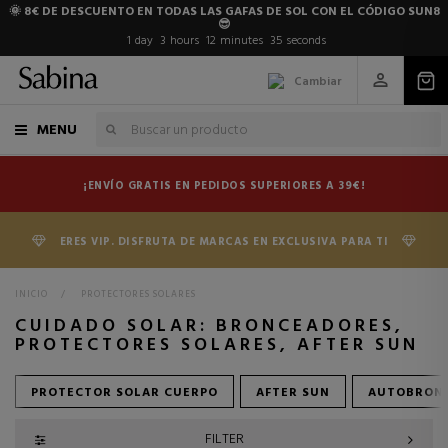
🌞 8€ DE DESCUENTO EN TODAS LAS GAFAS DE SOL CON EL CÓDIGO SUN8
😎
1
day
3
hours
12
minutes
33
seconds
Cambiar
MENU
¡ENVÍO GRATIS EN PEDIDOS SUPERIORES A 39€!
ERES VIP. DISFRUTA DE MARCAS EN EXCLUSIVA PARA TI
INICIO
>
PROTECTORES SOLARES
CUIDADO SOLAR: BRONCEADORES,
PROTECTORES SOLARES, AFTER SUN
PROTECTOR SOLAR CUERPO
AFTER SUN
AUTOBRON
FILTER