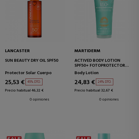
LANCASTER
MARTIDERM
SUN BEAUTY DRY OIL SPF50
ACTIVED BODY LOTION
SPF50+ FOTOPROTECTOR
CORPORAL
Protector Solar Cuerpo
Body Lotion
25,53 €
24,83 €
45% DTO.
24% DTO.
Precio habitual 46,32 €
Precio habitual 32,67 €
0 opiniones
0 opiniones