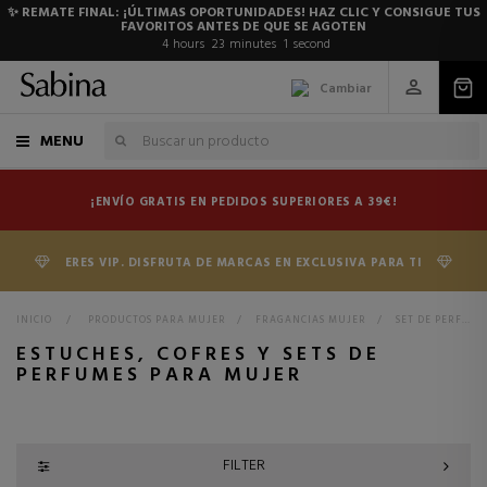
✨ REMATE FINAL: ¡ÚLTIMAS OPORTUNIDADES! HAZ CLIC Y CONSIGUE TUS
FAVORITOS ANTES DE QUE SE AGOTEN
4
hours
23
minutes
0
seconds
Cambiar
MENU
¡ENVÍO GRATIS EN PEDIDOS SUPERIORES A 39€!
ERES VIP. DISFRUTA DE MARCAS EN EXCLUSIVA PARA TI
INICIO
>
PRODUCTOS PARA MUJER
>
FRAGANCIAS MUJER
>
SET DE PERFUMES PARA MUJER
ESTUCHES, COFRES Y SETS DE
PERFUMES PARA MUJER
FILTER