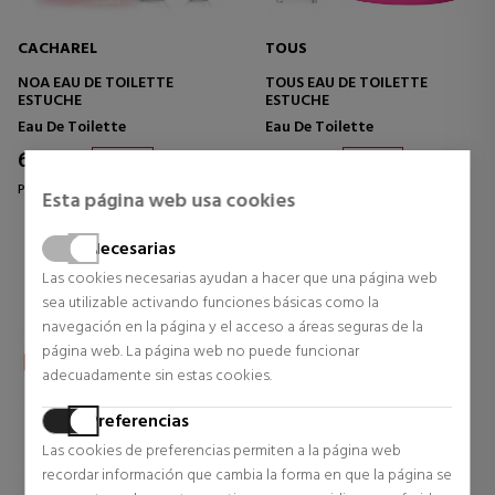
CACHAREL
TOUS
NOA EAU DE TOILETTE
TOUS EAU DE TOILETTE
ESTUCHE
ESTUCHE
Eau De Toilette
Eau De Toilette
64,17 €
47,45 €
38% DTO.
52% DTO.
Precio habitual 104,00 €
Precio habitual 98,60 €
Esta página web usa cookies
0 opiniones
1 opiniones
Necesarias
Las cookies necesarias ayudan a hacer que una página web
sea utilizable activando funciones básicas como la
navegación en la página y el acceso a áreas seguras de la
página web. La página web no puede funcionar
adecuadamente sin estas cookies.
Preferencias
Las cookies de preferencias permiten a la página web
recordar información que cambia la forma en que la página se