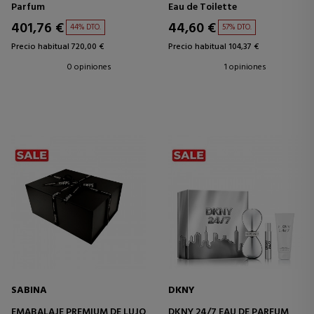
Parfum
Eau de Toilette
401,76 €
44,60 €
44% DTO.
57% DTO.
Precio habitual 720,00 €
Precio habitual 104,37 €
0 opiniones
1 opiniones
SABINA
DKNY
EMABALAJE PREMIUM DE LUJO
DKNY 24/7 EAU DE PARFUM