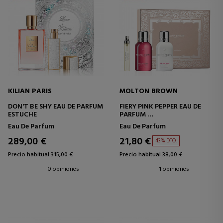
KILIAN PARIS
MOLTON BROWN
DON'T BE SHY EAU DE PARFUM
FIERY PINK PEPPER EAU DE
ESTUCHE
PARFUM
ESTUCHE
Eau De Parfum
Eau De Parfum
289,00 €
21,80 €
43% DTO.
Precio habitual 315,00 €
Precio habitual 38,00 €
0 opiniones
1 opiniones