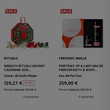
RITUALS
FREDERIC MALLE
WREATH RITUALS ADVENT
PORTRAIT OF A LADY EAU DE
CALENDAR 2025
PARFUM BATH & BODY
CALENDARIO DE ADVIENTO
RITUAL
Líneas de Baño Mujer
Eau de Parfum
ESTUCHE
129,27 €
259,00 €
7% DTO.
Precio habitual 139,00 €
Precio habitual 285,00 €
0 opiniones
0 opiniones