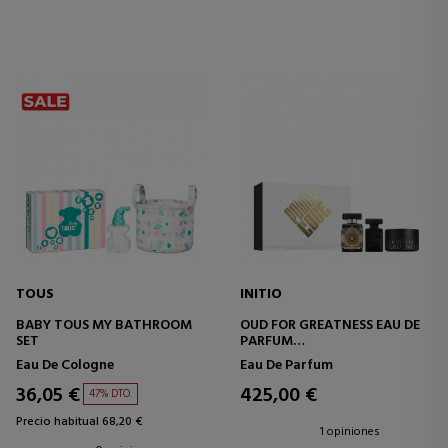
TOUS
INITIO
BABY TOUS MY BATHROOM
OUD FOR GREATNESS EAU DE
SET
PARFUM
ESTUCHE
Eau De Cologne
Eau De Parfum
36,05 €
425,00 €
47% DTO.
Precio habitual 68,20 €
1 opiniones