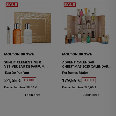
MOLTON BROWN
MOLTON BROWN
SUNLIT CLEMENTINE &
ADVENT CALENDAR
VETIVER EAU DE PARFUM
CHRISTMAS 2025 CALENDARIO
ESTUCHE
ADVIENTO
Eau De Parfum
Perfumes Mujer
24,65 €
179,55 €
35% DTO.
34% DTO.
Precio habitual 38,00 €
Precio habitual 270,00 €
1 opiniones
0 opiniones