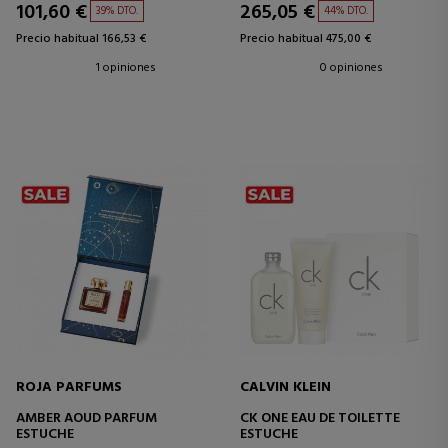
101,60 €
265,05 €
39% DTO.
44% DTO.
Precio habitual 166,53 €
Precio habitual 475,00 €
1 opiniones
0 opiniones
ROJA PARFUMS
CALVIN KLEIN
AMBER AOUD PARFUM
CK ONE EAU DE TOILETTE
ESTUCHE
ESTUCHE