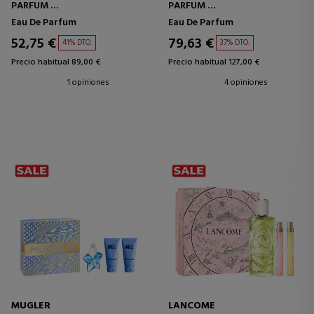
PARFUM
PARFUM
ESTUCHE
ESTUCHE
Eau De Parfum
Eau De Parfum
52,75 €
79,63 €
41% DTO.
37% DTO.
Precio habitual 89,00 €
Precio habitual 127,00 €
1 opiniones
4 opiniones
MUGLER
LANCOME