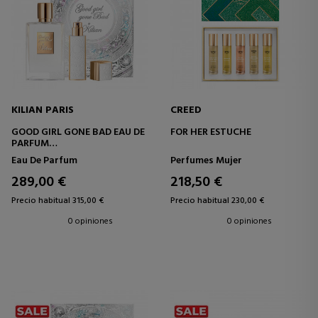
KILIAN PARIS
CREED
GOOD GIRL GONE BAD EAU DE
FOR HER ESTUCHE
PARFUM
ESTUCHE
Eau De Parfum
Perfumes Mujer
289,00 €
218,50 €
Precio habitual 315,00 €
Precio habitual 230,00 €
0 opiniones
0 opiniones