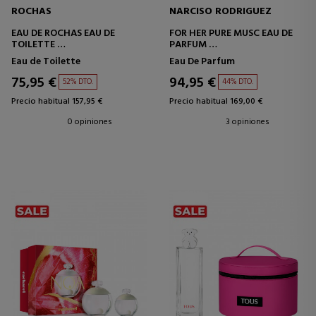
ROCHAS
NARCISO RODRIGUEZ
EAU DE ROCHAS EAU DE
FOR HER PURE MUSC EAU DE
TOILETTE
PARFUM
ESTUCHE
ESTUCHE
Eau de Toilette
Eau De Parfum
75,95 €
94,95 €
52% DTO.
44% DTO.
Precio habitual 157,95 €
Precio habitual 169,00 €
0 opiniones
3 opiniones