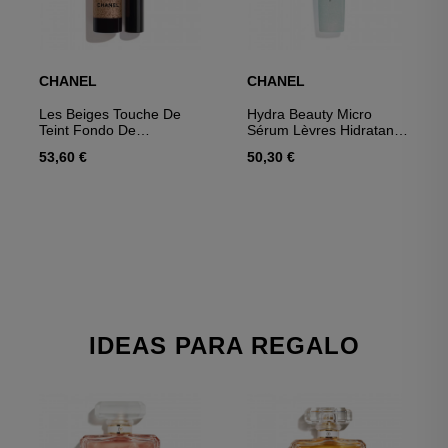
CHANEL
CHANEL
Les Beiges Touche De
Hydra Beauty Micro
Teint Fondo De
Sérum Lèvres Hidratante
Maquillaje Fresco Con
Rellenador Intenso
53,60 €
50,30 €
Microburbujas De
Pigmentos.
IDEAS PARA REGALO