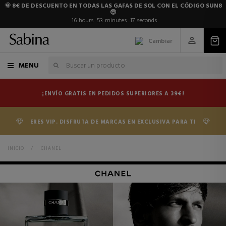
🌞 8€ DE DESCUENTO EN TODAS LAS GAFAS DE SOL CON EL CÓDIGO SUN8
😎
16
hours
53
minutes
16
seconds
Cambiar
MENU
¡ENVÍO GRATIS EN PEDIDOS SUPERIORES A 39€!
ERES VIP. DISFRUTA DE MARCAS EN EXCLUSIVA PARA TI
INICIO
>
CHANEL