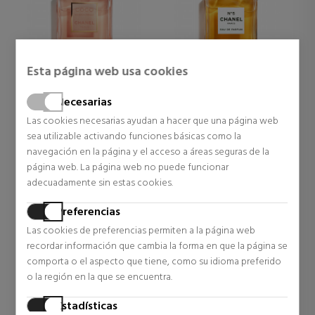
Esta página web usa cookies
CHANEL
CHANEL
Necesarias
Las cookies necesarias ayudan a hacer que una página web
Coco Mademoiselle Eau
Nº5 Eau De Parfum
De Parfum Vaporizador
Vaporizador
sea utilizable activando funciones básicas como la
navegación en la página y el acceso a áreas seguras de la
70,95 €
73,24 €
página web. La página web no puede funcionar
adecuadamente sin estas cookies.
Preferencias
Las cookies de preferencias permiten a la página web
recordar información que cambia la forma en que la página se
comporta o el aspecto que tiene, como su idioma preferido
o la región en la que se encuentra.
Estadísticas