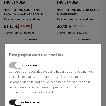
SHU UEMURA
SHU UEMURA
NOURISHING SOOTHING
NOURISHING UNIVERSAL HAIR
SCALP OIL CONCENTRATE
& SKIN BALM
Tratamiento para el pelo
Tratamiento para el pelo
61,15 €
36,19 €
38% DTO.
38% DTO.
Precio habitual 98,00 €
Precio habitual 58,00 €
0 opiniones
0 opiniones
Esta página web usa cookies
Necesarias
Las cookies necesarias ayudan a hacer que una página web
sea utilizable activando funciones básicas como la
navegación en la página y el acceso a áreas seguras de la
página web. La página web no puede funcionar
adecuadamente sin estas cookies.
Preferencias