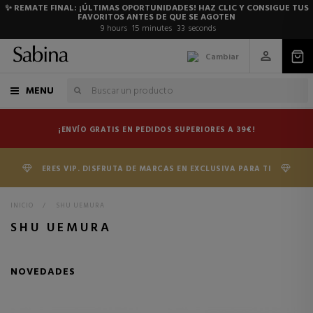
✨ REMATE FINAL: ¡ÚLTIMAS OPORTUNIDADES! HAZ CLIC Y CONSIGUE TUS
FAVORITOS ANTES DE QUE SE AGOTEN
9
hours
15
minutes
33
seconds
Cambiar
MENU
¡ENVÍO GRATIS EN PEDIDOS SUPERIORES A 39€!
ERES VIP. DISFRUTA DE MARCAS EN EXCLUSIVA PARA TI
INICIO
>
SHU UEMURA
SHU UEMURA
NOVEDADES