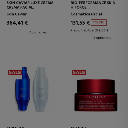
SKIN CAVIAR LUXE CREAM
BIO-PERFORMANCE SKIN
CREMA FACIAL
HIFORCE
REAFIRMANTE
CREMA REJUVENECEDORA
Skin Caviar
Cosmética Facial
ALTA EFICACIA
364,41 €
131,55 €
47% DTO.
Precio habitual 249,00 €
7 opiniones
3 opiniones