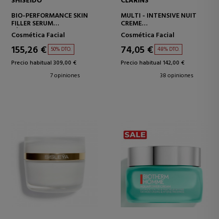
SHISEIDO
CLARINS
BIO-PERFORMANCE SKIN
MULTI - INTENSIVE NUIT
FILLER SERUM
CREME
SÉRUM ANTIEDAD -
CREMA DE NOCHE TODO
Cosmética Facial
Cosmética Facial
REAFIRMANTE
TIPO DE PIELES
155,26 €
74,05 €
50% DTO.
48% DTO.
Precio habitual 309,00 €
Precio habitual 142,00 €
7 opiniones
38 opiniones