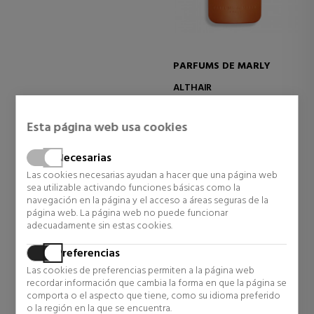
PARFUMS DE MARLY
ALTHAÏR
Eau de Parfum
Esta página web usa cookies
290,00 €
Necesarias
7 opiniones
Las cookies necesarias ayudan a hacer que una página web
sea utilizable activando funciones básicas como la
navegación en la página y el acceso a áreas seguras de la
página web. La página web no puede funcionar
adecuadamente sin estas cookies.
VER MÁS
Preferencias
CUIDADO DE LA PIEL AL MEJOR
Las cookies de preferencias permiten a la página web
recordar información que cambia la forma en que la página se
PRECIO
comporta o el aspecto que tiene, como su idioma preferido
o la región en la que se encuentra.