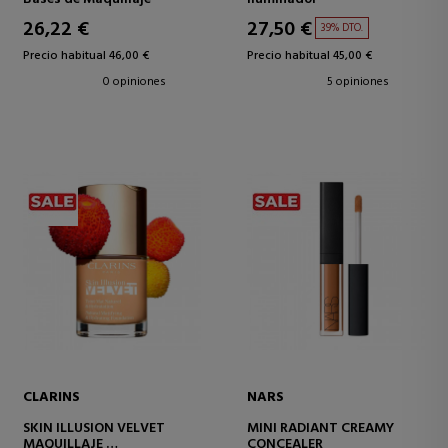
26,22 €
27,50 €
39% DTO.
Precio habitual 46,00 €
Precio habitual 45,00 €
0 opiniones
5 opiniones
CLARINS
NARS
SKIN ILLUSION VELVET
MINI RADIANT CREAMY
MAQUILLAJE
CONCEALER