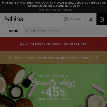
✨ REMATE FINAL: ¡ÚLTIMAS OPORTUNIDADES! HAZ CLIC Y CONSIGUE TUS
FAVORITOS ANTES DE QUE SE AGOTEN
11
hours
50
minutes
5
seconds
Cambiar
MENU
¡ENVÍO GRATIS EN PEDIDOS SUPERIORES A 39€!
ERES VIP. DISFRUTA DE MARCAS EN EXCLUSIVA PARA TI