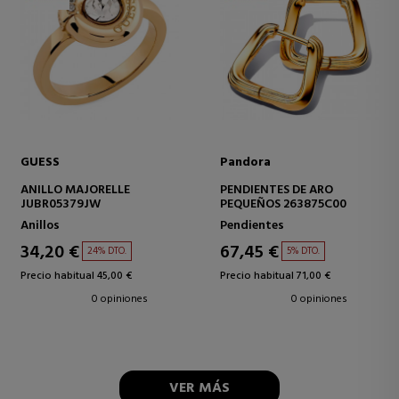
GUESS
Pandora
ANILLO MAJORELLE
PENDIENTES DE ARO
JUBR05379JW
PEQUEÑOS 263875C00
Anillos
Pendientes
34,20 €
67,45 €
24% DTO.
5% DTO.
Precio habitual 45,00 €
Precio habitual 71,00 €
0 opiniones
0 opiniones
VER MÁS