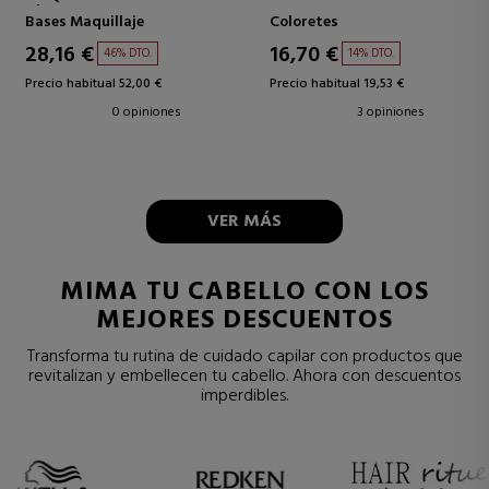
SÉRUM ACABADO MATE
Bases Maquillaje
Coloretes
28,16 €
16,70 €
46% DTO.
14% DTO.
Precio habitual 52,00 €
Precio habitual 19,53 €
0 opiniones
3 opiniones
VER MÁS
MIMA TU CABELLO CON LOS
MEJORES DESCUENTOS
Transforma tu rutina de cuidado capilar con productos que
revitalizan y embellecen tu cabello. Ahora con descuentos
imperdibles.