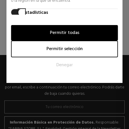
o la región en la que se encuentra.
6 opiniones
1 opiniones
Estadísticas
Las cookies estadísticas ayudan a los propietarios de páginas
web a comprender cómo interactúan los visitantes con las
Permitir todas
páginas web reuniendo y proporcionando información de
forma anónima.
Permitir selección
Marketing
Las cookies de marketing se utilizan para rastrear a los
Denegar
visitantes en las páginas web. La intención es mostrar
RECIBE OFERTAS ESPECIALES
anuncios relevantes y atractivos para el usuario individual, y
por lo tanto, más valiosos para los editores y los anunciantes
Si quieres recibir descuentos exclusivos, novedades y tendencias
externos.
por email, escribe a continuación tu correo electrónico. Podrás darte
de baja cuando quieras.
Información Básica en Protección de Datos.
Responsable:
"SABINA STORE, S.L.". Finalidad: Gestión integral de la Newsletter.