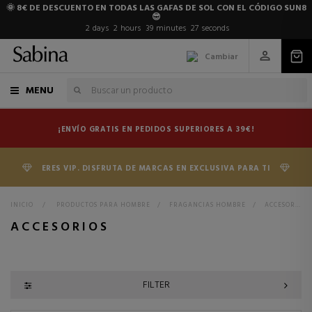
🌞 8€ DE DESCUENTO EN TODAS LAS GAFAS DE SOL CON EL CÓDIGO SUN8
😎
2
days
2
hours
39
minutes
26
seconds
Cambiar
MENU
¡ENVÍO GRATIS EN PEDIDOS SUPERIORES A 39€!
ERES VIP. DISFRUTA DE MARCAS EN EXCLUSIVA PARA TI
INICIO
>
PRODUCTOS PARA HOMBRE
>
FRAGANCIAS HOMBRE
>
ACCESORIOS
ACCESORIOS
FILTER