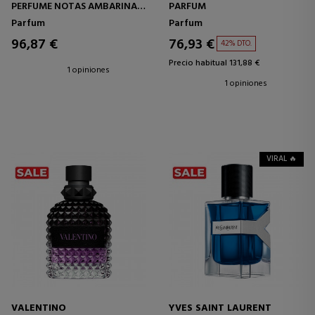
PERFUME NOTAS AMBARINAS,
PARFUM
AMADERADAS Y FLORALES
Parfum
Parfum
96,87 €
76,93 €
42% DTO.
Precio habitual 131,88 €
1 opiniones
1 opiniones
VIRAL 🔥
VALENTINO
YVES SAINT LAURENT