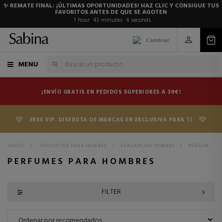
✨ REMATE FINAL: ¡ÚLTIMAS OPORTUNIDADES! HAZ CLIC Y CONSIGUE TUS
FAVORITOS ANTES DE QUE SE AGOTEN
1
hour
43
minutes
3
seconds
Cambiar
MENU
¡ENVÍO GRATIS EN PEDIDOS SUPERIORES A 39€!
ERES VIP. DISFRUTA DE MARCAS EN EXCLUSIVA PARA TI
INICIO
>
PRODUCTOS PARA HOMBRE
>
FRAGANCIAS HOMBRE
>
PERFUMES HOMBRE
PERFUMES PARA HOMBRES
FILTER