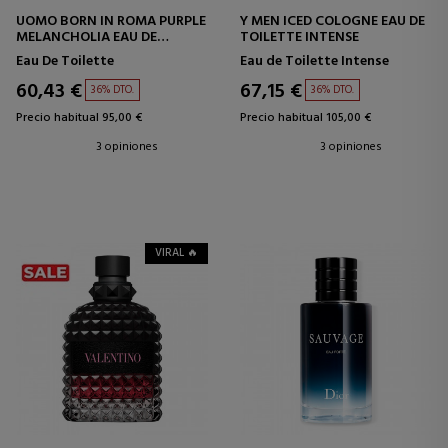
UOMO BORN IN ROMA PURPLE
Y MEN ICED COLOGNE EAU DE
MELANCHOLIA EAU DE
TOILETTE INTENSE
TOILETTE
Eau De Toilette
Eau de Toilette Intense
60,43 €
67,15 €
36% DTO.
36% DTO.
Precio habitual 95,00 €
Precio habitual 105,00 €
3 opiniones
3 opiniones
VIRAL 🔥