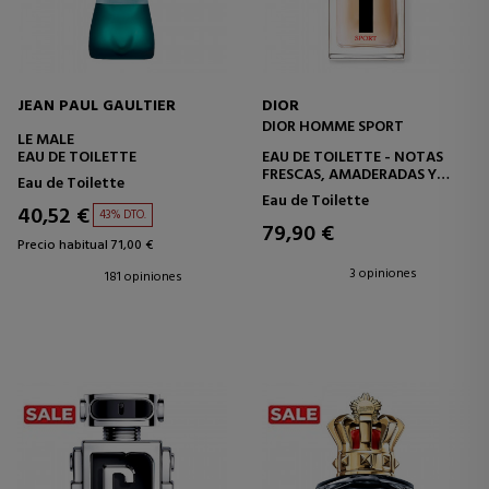
JEAN PAUL GAULTIER
DIOR
DIOR HOMME SPORT
LE MALE
EAU DE TOILETTE
EAU DE TOILETTE - NOTAS
FRESCAS, AMADERADAS Y
Eau de Toilette
ESPECIADAS
Eau de Toilette
40,52 €
43% DTO.
79,90 €
Precio habitual 71,00 €
3 opiniones
181 opiniones