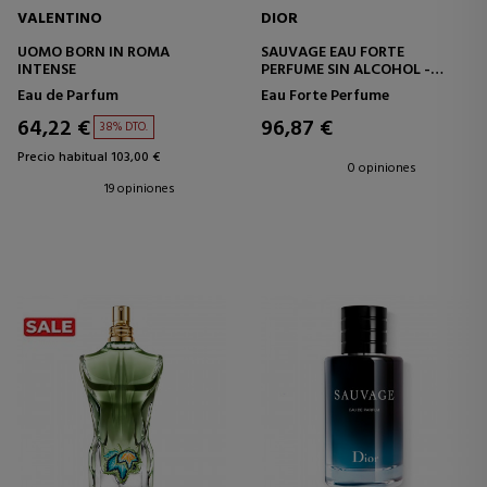
VALENTINO
DIOR
UOMO BORN IN ROMA
SAUVAGE EAU FORTE
INTENSE
PERFUME SIN ALCOHOL -
NOTAS FRESCAS E INTENSAS
Eau de Parfum
Eau Forte Perfume
64,22 €
96,87 €
38% DTO.
Precio habitual 103,00 €
0 opiniones
19 opiniones