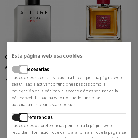
Esta página web usa cookies
GUERLAIN
CHANEL
HABIT ROUGE LE PARFUM
Allure Homme Sport Eau De
Necesarias
Toilette Vaporizador
Las cookies necesarias ayudan a hacer que una página web
Parfum
74,57 €
sea utilizable activando funciones básicas como la
103,73 €
navegación en la página y el acceso a áreas seguras de la
Precio habitual 167,99 €
página web. La página web no puede funcionar
adecuadamente sin estas cookies.
7 opiniones
Preferencias
Las cookies de preferencias permiten a la página web
recordar información que cambia la forma en que la página se