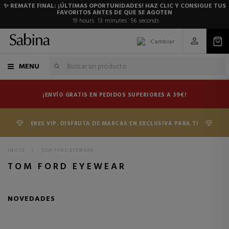
✨ REMATE FINAL: ¡ÚLTIMAS OPORTUNIDADES! HAZ CLIC Y CONSIGUE TUS
FAVORITOS ANTES DE QUE SE AGOTEN
19
hours
13
minutes
55
seconds
Cambiar
MENU
¡ENVÍO GRATIS EN PEDIDOS SUPERIORES A 39€!
ERES VIP. DISFRUTA DE MARCAS EN EXCLUSIVA PARA TI
INICIO
>
TOM FORD EYEWEAR
TOM FORD EYEWEAR
NOVEDADES