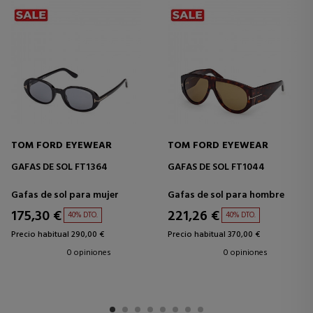
TOM FORD EYEWEAR
TOM FORD EYEWEAR
GAFAS DE SOL FT1364
GAFAS DE SOL FT1044
Gafas de sol para mujer
Gafas de sol para hombre
175,30 €
221,26 €
40% DTO.
40% DTO.
Precio habitual 290,00 €
Precio habitual 370,00 €
0 opiniones
0 opiniones
1
2
3
4
5
6
7
8