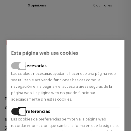
0 opiniones
0 opiniones
Esta página web usa cookies
Necesarias
Las cookies necesarias ayudan a hacer que una página web
sea utilizable activando funciones básicas como la
navegación en la página y el acceso a áreas seguras de la
página web. La página web no puede funcionar
TOM FORD EYEWEAR
TOM FORD EYEWEAR
adecuadamente sin estas cookies.
GAFAS DE SOL FT1359 EZRA
GAFAS DE SOL FT1333 ANDY
Preferencias
Las cookies de preferencias permiten a la página web
Gafas de sol para hombre
Gafas de sol para hombre
recordar información que cambia la forma en que la página se
237,18 €
217,68 €
35% DTO.
35% DTO.