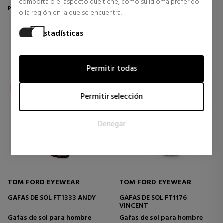
comporta o el aspecto que tiene, como su idioma preferido
Precio habitual 364,90 €
Precio habitual 334,90 €
o la región en la que se encuentra.
0 opiniones
0 opiniones
Estadísticas
Las cookies estadísticas ayudan a los propietarios de páginas
web a comprender cómo interactúan los visitantes con las
Permitir todas
páginas web reuniendo y proporcionando información de
forma anónima.
Permitir selección
Marketing
Las cookies de marketing se utilizan para rastrear a los
Denegar
visitantes en las páginas web. La intención es mostrar
anuncios relevantes y atractivos para el usuario individual, y
por lo tanto, más valiosos para los editores y los anunciantes
externos.
TOM FORD EYEWEAR
TOM FORD EYEWEAR
GAFAS DE SOL FT1333 ANDY
GAFAS DE SOL FT1176
VINCENT
Gafas de sol para hombre
Gafas de sol para hombre