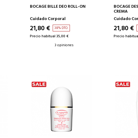
AÑADIR A LA CESTA
AÑAD
BOCAGE BILLE DEO ROLL-ON
BOCAGE DE
CREMA
Cuidado Corporal
Cuidado Co
21,80 €
21,80 €
38% DTO.
Precio habitual 35,00 €
Precio habitua
3 opiniones