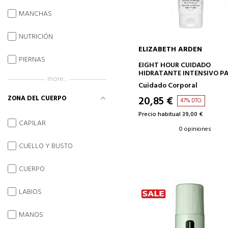
MANCHAS
NUTRICIÓN
ELIZABETH ARDEN
PIERNAS
AÑADIR A LA CESTA
EIGHT HOUR CUIDADO
HIDRATANTE INTENSIVO P
more...
EL CUERPO
Cuidado Corporal
ZONA DEL CUERPO
20,85 €
47% DTO.
Precio habitual 39,00 €
CAPILAR
0 opiniones
CUELLO Y BUSTO
CUERPO
LABIOS
MANOS