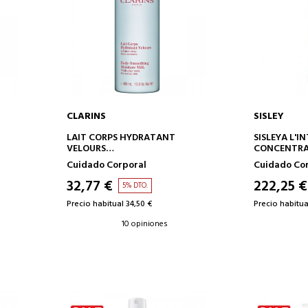
CLARINS
SISLEY
AÑADIR A LA CESTA
AÑAD
LAIT CORPS HYDRATANT
SISLEYA L'I
VELOURS
CONCENTRA
LECHE CORPORAL HIDRATANTE
CREAM
Cuidado Corporal
Cuidado Co
CREMA COR
REAFIRMAN
32,77 €
222,25 €
5% DTO.
Precio habitual 34,50 €
Precio habitua
10 opiniones