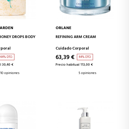
 ARDEN
ORLANE
IR A LA CESTA
AÑADIR A LA CESTA
HONEY DROPS BODY
REFINING ARM CREAM
rporal
Cuidado Corporal
63,39 €
44% DTO.
44% DTO.
l 30,40 €
Precio habitual 113,00 €
10 opiniones
5 opiniones