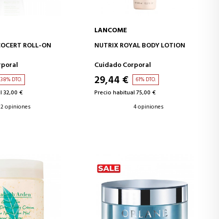
LANCOME
IR A LA CESTA
AÑADIR A LA CESTA
COCERT ROLL-ON
NUTRIX ROYAL BODY LOTION
rporal
Cuidado Corporal
29,44 €
38% DTO.
61% DTO.
l 32,00 €
Precio habitual 75,00 €
2 opiniones
4 opiniones