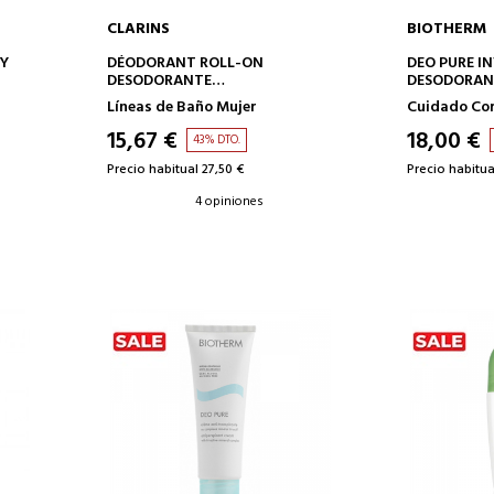
CLARINS
BIOTHERM
AÑADIR A LA CESTA
AÑAD
DY
DÉODORANT ROLL-ON
DEO PURE IN
DESODORANTE
DESODORANT
ANTITRANSPIRANTE
Líneas de Baño Mujer
Cuidado Co
15,67 €
18,00 €
43% DTO.
Precio habitual 27,50 €
Precio habitua
4 opiniones