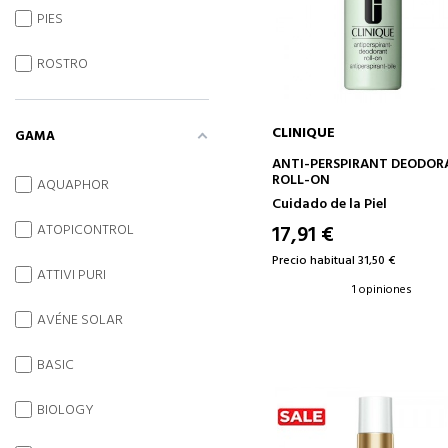
PIES
ROSTRO
CLINIQUE
GAMA
AÑADIR A LA CESTA
ANTI-PERSPIRANT DEODO
ROLL-ON
AQUAPHOR
Cuidado de la Piel
17,91 €
ATOPICONTROL
Precio habitual 31,50 €
ATTIVI PURI
1 opiniones
AVÉNE SOLAR
BASIC
BIOLOGY