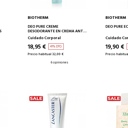
BIOTHERM
BIOTHERM
AÑADIR A LA CESTA
AÑAD
DEO PURE CREME
DEO PURE E
S
DESODORANTE EN CREMA ANTI-
TRANSPIRANTE
Cuidado Corporal
Cuidado Co
18,95 €
19,90 €
41% DTO.
Precio habitual 32,00 €
Precio habitua
6 opiniones