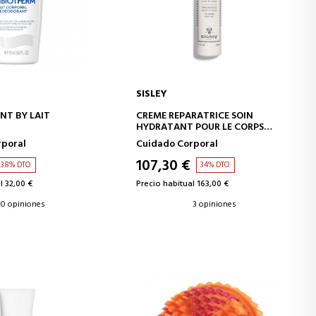
SISLEY
IR A LA CESTA
AÑADIR A LA CESTA
NT BY LAIT
CREME REPARATRICE SOIN
HYDRATANT POUR LE CORPS
PORAL
CREMA HIDRATANTE
rporal
Cuidado Corporal
REPARADORA
107,30 €
38% DTO.
34% DTO.
l 32,00 €
Precio habitual 163,00 €
0 opiniones
3 opiniones