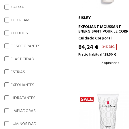
CALMA
SISLEY
CC CREAM
AÑADIR A LA CESTA
EXFOLIANT MOUSSANT
ENERGISANT POUR LE CORP
CELULITIS
Cuidado Corporal
84,24 €
DESODORANTES
34% DTO.
Precio habitual 128,50 €
ELASTICIDAD
2 opiniones
ESTRÍAS
EXFOLIANTES
HIDRATANTES
LIMPIADORAS
LUMINOSIDAD