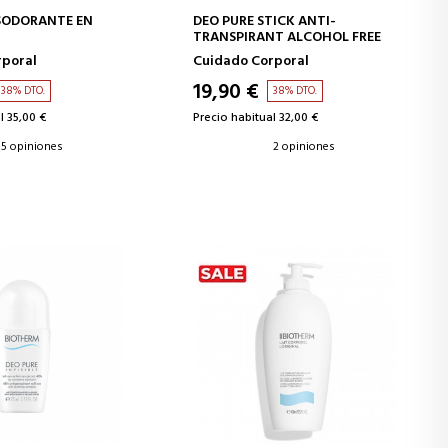
IR A LA CESTA
AÑADIR A LA CESTA
SODORANTE EN
DEO PURE STICK ANTI-
TRANSPIRANT ALCOHOL FREE
rporal
Cuidado Corporal
19,90 €
38% DTO.
38% DTO.
l 35,00 €
Precio habitual 32,00 €
5 opiniones
2 opiniones