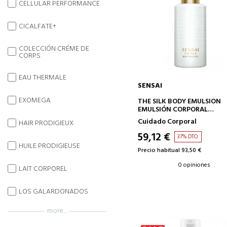
CELLULAR PERFORMANCE
CICALFATE+
COLECCIÓN CRÉME DE
CORPS
EAU THERMALE
SENSAI
AÑADIR A LA CESTA
EXOMEGA
THE SILK BODY EMULSION
EMULSIÓN CORPORAL
PERFUMADA
Cuidado Corporal
HAIR PRODIGIEUX
59,12 €
37% DTO.
HUILE PRODIGIEUSE
Precio habitual 93,50 €
0 opiniones
LAIT CORPOREL
LOS GALARDONADOS
more...