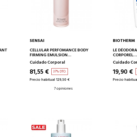
SENSAI
BIOTHERM
AÑADIR A LA CESTA
AÑAD
RANT
CELLULAR PERFOMANCE BODY
LE DÉODORA
FIRMING EMULSION
CORPOREL
TRATAMIENTO CORPORAL
LECHE COR
Cuidado Corporal
Cuidado Co
REAFIRMANTE
81,55 €
19,90 €
37% DTO.
Precio habitual 129,50 €
Precio habitua
7 opiniones