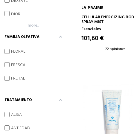
DEXERYL
LA PRAIRIE
DIOR
AÑADIR A LA CESTA
CELLULAR ENERGIZING BO
SPRAY MIST
more...
Esenciales
101,60 €
FAMILIA OLFATIVA
22 opiniones
FLORAL
FRESCA
FRUTAL
TRATAMIENTO
ALISA
ANTIEDAD