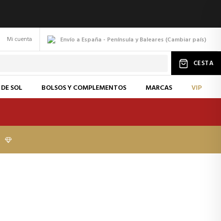
Mi cuenta
Envío a España - Península y Baleares
(
Cambiar
país
)
CESTA
 DE SOL
BOLSOS Y COMPLEMENTOS
MARCAS
VIP
I