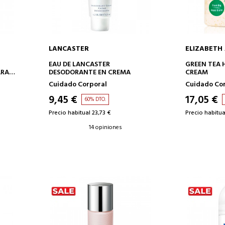
LANCASTER
ELIZABETH
AÑADIR A LA CESTA
AÑAD
EAU DE LANCASTER
GREEN TEA 
ARA
DESODORANTE EN CREMA
CREAM
Cuidado Corporal
Cuidado Co
9,45 €
17,05 €
60% DTO.
Precio habitual 23,73 €
Precio habitua
14 opiniones