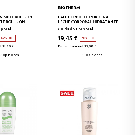
BIOTHERM
IR A LA CESTA
AÑADIR A LA CESTA
VISIBLE ROLL-ON
LAIT CORPOREL L'ORIGINAL
E ROLL - ON
LECHE CORPORAL HIDRATANTE
rporal
Cuidado Corporal
19,45 €
44% DTO.
50% DTO.
l 32,00 €
Precio habitual 39,00 €
2 opiniones
16 opiniones