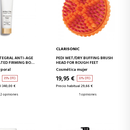
CLARISONIC
IR A LA CESTA
AÑADIR A LA CESTA
NTEGRAL ANTI-AGE
PEDI WET/DRY BUFFING BRUSH
TED FIRMING BODY
HEAD FOR ROUGH FEET
rporal
Cosmética mujer
PORAL
TE
19,95 €
35% DTO.
33% DTO.
l 340,00 €
Precio habitual 29,66 €
2 opiniones
1 opiniones