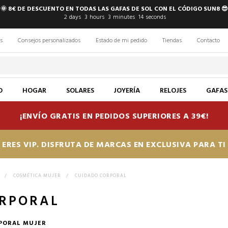
🌞 8€ DE DESCUENTO EN TODAS LAS GAFAS DE SOL CON EL CÓDIGO SUN8 😎
2
days
3
hours
3
minutes
13
seconds
s
Consejos personalizados
Estado de mi pedido
Tiendas
Contacto
O
HOGAR
SOLARES
JOYERÍA
RELOJES
GAFAS
¡ENVÍO GRATIS EN PEDIDOS SUPERIORES A 39€!
ERES VIP. DISFRUTA DE MARCAS EN EXCLUSIVA PARA T
>
COSMÉTICA MUJER
>
CUIDADO CORPORAL
ORPORAL
PORAL MUJER