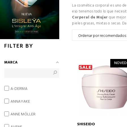
La cosmética corporal es uno de 
eso tenemos todo lo que necesita
Corporal de Mujer
que mejor 
pieles grasas, mixtas o secas. D
FILTER BY
MARCA
NOVED
A-DERMA
ANNAYAKE
ANNE MÖLLER
SHISEIDO