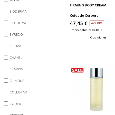
AVENE
AÑADIR A LA CESTA
FIRMING BODY CREAM
BIODERMA
Cuidado Corporal
47,45 €
BIOTHERM
42% DTO.
Precio habitual 82,00 €
BYREDO
0 opiniones
CERAVE
CHANEL
CLARINS
CLINIQUE
COLLISTAR
COOLA