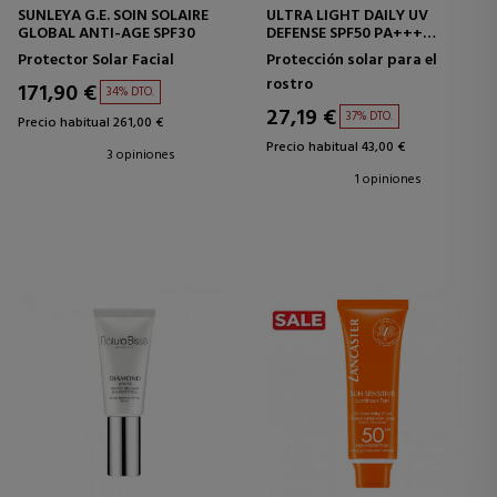
SUNLEYA G.E. SOIN SOLAIRE
ULTRA LIGHT DAILY UV
GLOBAL ANTI-AGE SPF30
DEFENSE SPF50 PA+++
PROTECTOR SOLAR
Protector Solar Facial
Protección solar para el
rostro
171,90 €
34% DTO.
27,19 €
37% DTO.
Precio habitual 261,00 €
Precio habitual 43,00 €
3 opiniones
1 opiniones