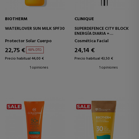
BIOTHERM
CLINIQUE
WATERLOVER SUN MILK SPF30
SUPERDEFENCE CITY BLOCK
ENERGÍA DIARIA +
PROTECTOR FACIAL SPF 50
Protector Solar Cuerpo
Cosmética Facial
22,75 €
24,14 €
48% DTO.
Precio habitual 44,00 €
Precio habitual 43,50 €
1 opiniones
1 opiniones