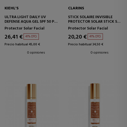
KIEHL'S
CLARINS
ULTRA LIGHT DAILY UV
STICK SOLAIRE INVISIBLE
DEFENSE AQUA GEL SPF 50 PA
PROTECTOR SOLAR STICK SPF
++++
50
Protector Solar Facial
Protector Solar Facial
PROTECTOR SOLAR PIELES
GRASAS
26,41 €
20,20 €
41% DTO.
41% DTO.
Precio habitual 45,00 €
Precio habitual 34,50 €
0 opiniones
0 opiniones