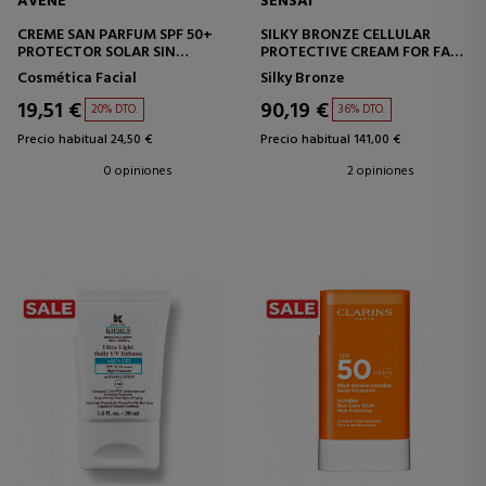
AVENE
SENSAI
CREME SAN PARFUM SPF 50+
SILKY BRONZE CELLULAR
PROTECTOR SOLAR SIN
PROTECTIVE CREAM FOR FACE
FRAGANCIA
SPF50+
Cosmética Facial
Silky Bronze
PROTECTOR SOLAR FACIAL
19,51 €
90,19 €
20% DTO.
36% DTO.
Precio habitual 24,50 €
Precio habitual 141,00 €
0 opiniones
2 opiniones