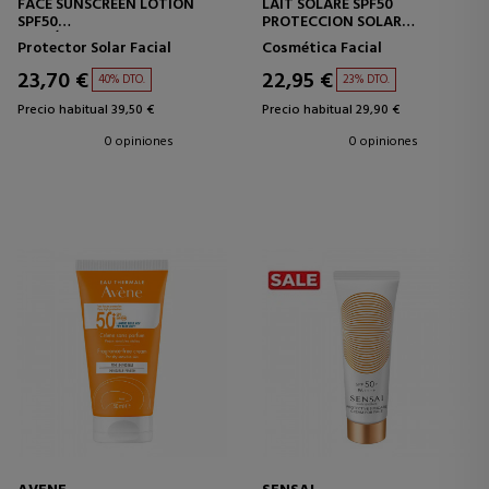
FACE SUNSCREEN LOTION
LAIT SOLARE SPF50
SPF50
PROTECCION SOLAR
LOCIÓN PROTECTORA SOLAR
CORPORAL
Protector Solar Facial
Cosmética Facial
PARA EL ROSTRO
23,70 €
22,95 €
40% DTO.
23% DTO.
Precio habitual 39,50 €
Precio habitual 29,90 €
0 opiniones
0 opiniones