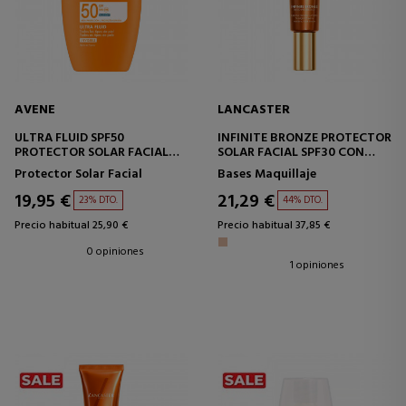
AVENE
LANCASTER
ULTRA FLUID SPF50
INFINITE BRONZE PROTECTOR
PROTECTOR SOLAR FACIAL
SOLAR FACIAL SPF30 CON
INVISIBLE
MAQUILLAJE
Protector Solar Facial
Bases Maquillaje
19,95 €
21,29 €
23% DTO.
44% DTO.
Precio habitual 25,90 €
Precio habitual 37,85 €
0 opiniones
1 opiniones