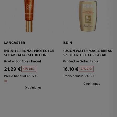
LANCASTER
ISDIN
INFINITE BRONZE PROTECTOR
FUSION WATER MAGIC URBAN
SOLAR FACIAL SPF30 CON
SPF 30 PROTECTOR FACIAL
MAQUILLAJE
Protector Solar Facial
Protector Solar Facial
21,29 €
16,10 €
44% DTO.
27% DTO.
Precio habitual 37,85 €
Precio habitual 21,95 €
0 opiniones
0 opiniones