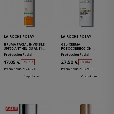
LA ROCHE POSAY
LA ROCHE POSAY
BRUMA FACIAL INVISIBLE
GEL-CREMA
SPF50 ANTHELIOS ANTI-
FOTOCORRECCIÓN
BRILLOS
ANTHELIOS AGE CORRECT
Protección Facial
Protección Facial
SPF50
17,05 €
27,50 €
32% DTO.
31% DTO.
Precio habitual 24,95 €
Precio habitual 39,95 €
1 opiniones
0 opiniones