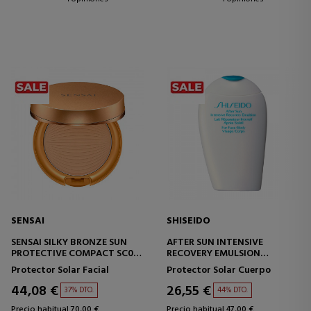
SENSAI
SHISEIDO
SENSAI SILKY BRONZE SUN
AFTER SUN INTENSIVE
PROTECTIVE COMPACT SC02
RECOVERY EMULSION
BASE DE MAQUILLAJE
(FACE/BODY)
Protector Solar Facial
Protector Solar Cuerpo
COMPACTA
44,08 €
26,55 €
37% DTO.
44% DTO.
Precio habitual 70,00 €
Precio habitual 47,00 €