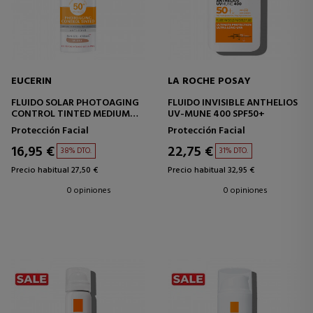
EUCERIN
LA ROCHE POSAY
FLUIDO SOLAR PHOTOAGING
FLUIDO INVISIBLE ANTHELIOS
CONTROL TINTED MEDIUM
UV-MUNE 400 SPF50+
SPF50+
Protección Facial
Protección Facial
16,95 €
22,75 €
38% DTO.
31% DTO.
Precio habitual 27,50 €
Precio habitual 32,95 €
0 opiniones
0 opiniones