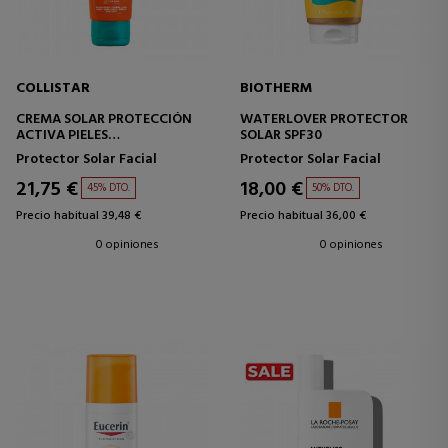
COLLISTAR
BIOTHERM
CREMA SOLAR PROTECCIÓN
WATERLOVER PROTECTOR
ACTIVA PIELES
SOLAR SPF30
HIPERSENSIBLES SPF50+
Protector Solar Facial
Protector Solar Facial
21,75 €
18,00 €
45% DTO.
50% DTO.
Precio habitual 39,48 €
Precio habitual 36,00 €
0 opiniones
0 opiniones