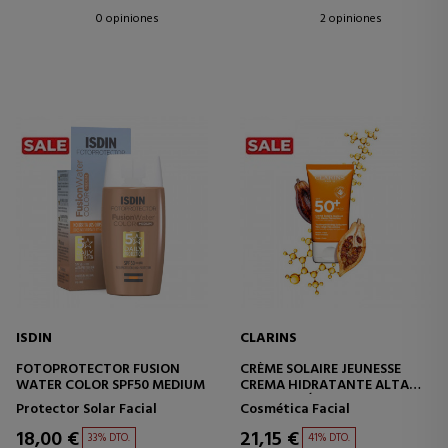
0 opiniones
2 opiniones
ISDIN
CLARINS
FOTOPROTECTOR FUSION
CRÈME SOLAIRE JEUNESSE
WATER COLOR SPF50 MEDIUM
CREMA HIDRATANTE ALTA
PROTECCIÓN SPF50+
Protector Solar Facial
Cosmética Facial
18,00 €
21,15 €
33% DTO.
41% DTO.