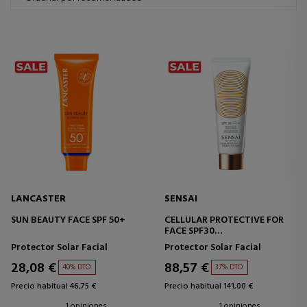
LANCASTER
SENSAI
SUN BEAUTY FACE SPF 50+
CELLULAR PROTECTIVE FOR
FACE SPF30
PROTECTOR SOLAR FACIAL
Protector Solar Facial
Protector Solar Facial
28,08 €
88,57 €
40% DTO.
37% DTO.
Precio habitual 46,75 €
Precio habitual 141,00 €
1 opiniones
1 opiniones