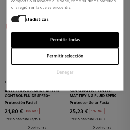
comporta o el aspecto que tiene, como su idioma preferido
o la región en la que se encuentra.
Estadísticas
Las cookies estadísticas ayudan a los propietarios de páginas
web a comprender cómo interactúan los visitantes con las
Permitir todas
páginas web reuniendo y proporcionando información de
forma anónima.
Permitir selección
Marketing
Las cookies de marketing se utilizan para rastrear a los
Denegar
visitantes en las páginas web. La intención es mostrar
anuncios relevantes y atractivos para el usuario individual, y
LA ROCHE POSAY
LANCASTER
por lo tanto, más valiosos para los editores y los anunciantes
ANTHELIOS UV-MUNE 400 OIL
SUN SENSITIVE TINTED
externos.
CONTROL FLUIDE SPF50+
MATTIFYING FLUID SPF50
Protección Facial
Protector Solar Facial
21,80 €
25,23 €
34% DTO.
51% DTO.
Precio habitual 32,95 €
Precio habitual 51,48 €
0 opiniones
0 opiniones