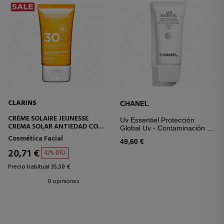
CLARINS
CHANEL
CRÈME SOLAIRE JEUNESSE
Uv Essentiel Protección
CREMA SOLAR ANTIEDAD CON
Global Uv - Contaminación -
PROTECCIÓN SPF30+
Antioxidante Spf 50
Cosmética Facial
49,60 €
20,71 €
42% DTO.
Precio habitual 35,50 €
0 opiniones