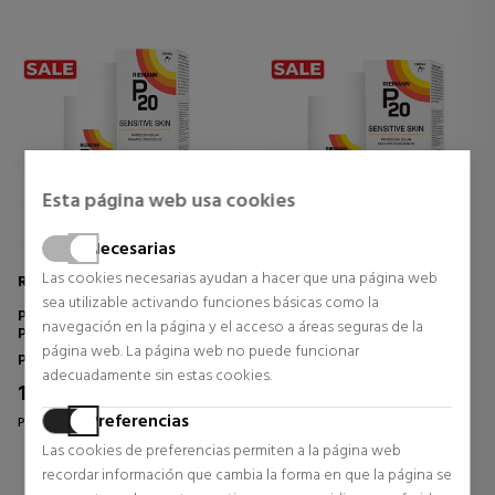
Esta página web usa cookies
Necesarias
Las cookies necesarias ayudan a hacer que una página web
RIEMANN
RIEMANN
sea utilizable activando funciones básicas como la
P20 SENSITIVE SKIN
P20 SENSITIVE SKIN
navegación en la página y el acceso a áreas seguras de la
PROTECTOR SOLAR SPF30
PROTECTOR SOLAR SPF50+
página web. La página web no puede funcionar
Protector Solar Cuerpo
Protector Solar Cuerpo
adecuadamente sin estas cookies.
18,95 €
18,95 €
47% DTO.
47% DTO.
Preferencias
Precio habitual 35,70 €
Precio habitual 35,70 €
Las cookies de preferencias permiten a la página web
2 opiniones
2 opiniones
recordar información que cambia la forma en que la página se