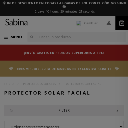
🌞 8€ DE DESCUENTO EN TODAS LAS GAFAS DE SOL CON EL CÓDIGO SUN8
😎
2
days
10
hours
29
minutes
20
seconds
Cambiar
MENU
¡ENVÍO GRATIS EN PEDIDOS SUPERIORES A 39€!
ERES VIP. DISFRUTA DE MARCAS EN EXCLUSIVA PARA TI
INICIO
>
PROTECTORES SOLARES
>
PROTECTOR SOLAR FACIAL
PROTECTOR SOLAR FACIAL
FILTER