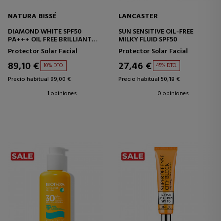
NATURA BISSÉ
LANCASTER
DIAMOND WHITE SPF50
SUN SENSITIVE OIL-FREE
PA+++ OIL FREE BRILLIANT
MILKY FLUID SPF50
SUN
Protector Solar Facial
Protector Solar Facial
89,10 €
27,46 €
10% DTO.
45% DTO.
Precio habitual 99,00 €
Precio habitual 50,18 €
1 opiniones
0 opiniones