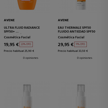
AVENE
AVENE
ULTRA FLUID RADIANCE
EAU THERMALE SPF50
SPF50+
FLUIDO ANTIEDAD SPF50
PROTECCIÓN FACIAL ALTA
Cosmética Facial
Cosmética Facial
PIELES SENSIBLES
19,95 €
29,95 €
23% DTO.
11% DTO.
Precio habitual 25,90 €
Precio habitual 33,50 €
0 opiniones
0 opiniones