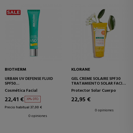
BIOTHERM
KLORANE
URBAN UV DEFENSE FLUID
GEL CREME SOLAIRE SPF30
SPF50
TRATAMIENTO SOLAR FACIAL
PROTECTOR FACIAL
Y CORPORA
Cosmética Facial
Protector Solar Cuerpo
22,41 €
22,95 €
39% DTO.
Precio habitual 37,00 €
0 opiniones
0 opiniones