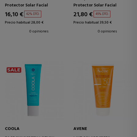
PROTECTOR EN BARRA SPF30
LOCIÓN PROTECTORA SOLAR
Protector Solar Facial
Protector Solar Facial
PARA EL ROSTRO
16,10 €
21,80 €
42% DTO.
45% DTO.
Precio habitual 28,00 €
Precio habitual 39,50 €
0 opiniones
0 opiniones
COOLA
AVENE